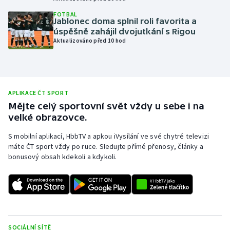
Olympijské hry
FOTBAL
Jablonec doma splnil roli favorita a
úspěšně zahájil dvojutkání s Rigou
Parasport
Aktualizováno před 10 hod
Plavání
Plážový volejbal
APLIKACE ČT SPORT
Mějte celý sportovní svět vždy u sebe i na
Ragby
velké obrazovce.
S mobilní aplikací, HbbTV a apkou iVysílání ve své chytré televizi
Rychlobruslení
máte ČT sport vždy po ruce. Sledujte přímé přenosy, články a
bonusový obsah kdekoli a kdykoli.
Rychlostní kanoistika
Short track
Sportovní střelba
SOCIÁLNÍ SÍTĚ