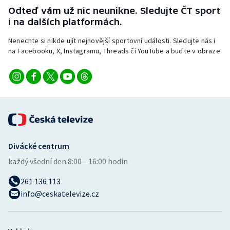
Stolní tenis
Odteď vám už nic neunikne. Sledujte ČT sport
i na dalších platformách.
Triatlon
Nenechte si nikde ujít nejnovější sportovní události. Sledujte nás i
na Facebooku, X, Instagramu, Threads či YouTube a buďte v obraze.
Veslování
Vodní slalom
Volejbal
Ostatní
Divácké centrum
každý všední den:
8:00—16:00 hodin
261 136 113
info@ceskatelevize.cz