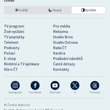
Vzhled
Světlý
Tmavý
Systém
TV program
Pro média
Živé vysílání
Reklama
TV poplatky
Studio Brno
Teletext
Studio Ostrava
Podcasty
Rada ČT
Počasí
Kariéra
E-shop
Podávání námětů
Mobilní a TV aplikace
Časté dotazy
Vše o ČT
Kontakty
Instagram
Facebook
YouTube
X
Threads
© Česká televize