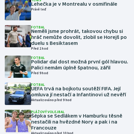
Lehečka je v Montrealu v osmifinále
Právě teď
Gymnastika
FOTBAL
Házená
Neměli jsme prohrát, takovou chybu si
hráč nemůže dovolit, zlobil se Horejš po
Jezdectví
duelu s Besiktasem
Před 2 hod
Judo
FOTBAL
Polidar dal dost možná první gól hlavou.
Palici nemám úplně špatnou, zářil
Krasobruslení
Před 9 hod
FOTBAL
Lezení
UEFA trvá na bojkotu soutěží FIFA. Její
omluva jí nestačí a Infantinovi už nevěří
Lyže a snowboard
Aktualizováno před 9 hod
PLÁŽOVÝ VOLEJBAL
Moderní pětiboj
Šépka se Sedlákem v Hamburku těsně
nestačili na hvězdné Nory a pak i na
Francouze
Motorsport
Aktualizováno před 10 hod