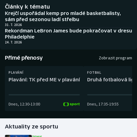
Baseball a softbal
Soutěže
Články k tématu
Krejčí uspořádal kemp pro mladé basketbalisty,
Basketbal
Historické návraty
sám před sezonou ladí střelbu
31. 7. 2026
Rekordman LeBron James bude pokračovat v dresu
Biatlon
Aplikace ČT sport
Philadelphie
24. 7. 2026
Boby a skeleton
AZ kvíz
Přímé přenosy
Zobrazit program
Box
PLAVÁNÍ
FOTBAL
Curling
Plavání: TK před ME v plavání
Druhá fotbalová liga
Dostihy
Dnes
,
12:30
-
13:00
Dnes
,
17:35
-
19:55
Florbal
Futsal
Aktuality ze sportu
Golf
TENIS