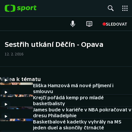
POPULÁRNÍ
SLEDOVAT
Fotbal
Sestřih utkání Děčín - Opava
Hokej
12. 2. 2016
Tenis
Videa k tématu
Atletika
Eliška Hamzová má nové příjmení i
smlouvu
Cyklistika
Krejčí pořádá kemp pro mladé
basketbalisty
DALŠÍ SPORTY
James bude v kariéře v NBA pokračovat v
dresu Philadelphie
Americký fotbal
Basketbalové kadetky vyhrály na MS
NEPŘEHLÉDNĚTE
jeden duel a skončily čtrnácté