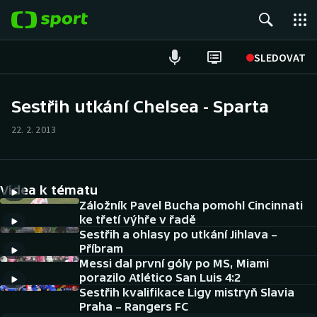
POPULÁRNÍ
SLEDOVAT
Fotbal
Sestřih utkání Chelsea - Sparta
Hokej
22. 2. 2013
Tenis
Videa k tématu
Atletika
Záložník Pavel Bucha pomohl Cincinnati
ke třetí výhře v řadě
Cyklistika
Sestřih a ohlasy po utkání Jihlava –
Příbram
DALŠÍ SPORTY
Messi dal první góly po MS, Miami
porazilo Atlético San Luis 4:2
Americký fotbal
Sestřih kvalifikace Ligy mistryň Slavia
NEPŘEHLÉDNĚTE
Praha – Rangers FC