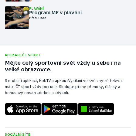
Olympijské hry
PLAVÁNÍ
Program ME v plavání
Před 3 hod
Parasport
Plavání
Plážový volejbal
APLIKACE ČT SPORT
Mějte celý sportovní svět vždy u sebe i na
Ragby
velké obrazovce.
S mobilní aplikací, HbbTV a apkou iVysílání ve své chytré televizi
Rychlobruslení
máte ČT sport vždy po ruce. Sledujte přímé přenosy, články a
bonusový obsah kdekoli a kdykoli.
Rychlostní kanoistika
Short track
Sportovní střelba
SOCIÁLNÍ SÍTĚ