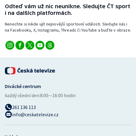
Stolní tenis
Odteď vám už nic neunikne. Sledujte ČT sport
i na dalších platformách.
Triatlon
Nenechte si nikde ujít nejnovější sportovní události. Sledujte nás i
na Facebooku, X, Instagramu, Threads či YouTube a buďte v obraze.
Veslování
Vodní slalom
Volejbal
Ostatní
Divácké centrum
každý všední den:
8:00—16:00 hodin
261 136 113
info@ceskatelevize.cz