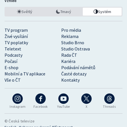
Vzhled
Světlý
Tmavý
Systém
TV program
Pro média
Živé vysílání
Reklama
TV poplatky
Studio Brno
Teletext
Studio Ostrava
Podcasty
Rada ČT
Počasí
Kariéra
E-shop
Podávání námětů
Mobilní a TV aplikace
Časté dotazy
Vše o ČT
Kontakty
Instagram
Facebook
YouTube
X
Threads
© Česká televize