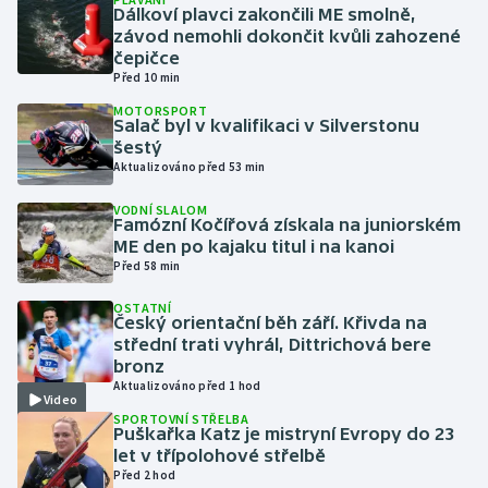
Dálkoví plavci zakončili ME smolně,
závod nemohli dokončit kvůli zahozené
Gymnastika
čepičce
Před 10 min
Házená
MOTORSPORT
Salač byl v kvalifikaci v Silverstonu
šestý
Jezdectví
Aktualizováno před 53 min
Judo
VODNÍ SLALOM
Famózní Kočířová získala na juniorském
ME den po kajaku titul i na kanoi
Krasobruslení
Před 58 min
OSTATNÍ
Lezení
Český orientační běh září. Křivda na
střední trati vyhrál, Dittrichová bere
Lyže a snowboard
bronz
Aktualizováno před 1 hod
Video
Moderní pětiboj
SPORTOVNÍ STŘELBA
Puškařka Katz je mistryní Evropy do 23
let v třípolohové střelbě
Motorsport
Před 2 hod