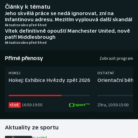
Baseball a softbal
Soutěže
Články k tématu
Jeho skvělá práce se nedá ignorovat, zní na
Basketbal
Historické návraty
Infantinovu adresu. Mezitím vyplouvá další skandál
Aktualizováno před 6 hod
Vítek definitivně opouští Manchester United, nově
Biatlon
Aplikace ČT sport
patří Middlesbrough
Aktualizováno před 6 hod
Boby a skeleton
AZ kvíz
Přímé přenosy
Zobrazit program
Box
HOKEJ
OSTATNÍ
Curling
Hokej: Exhibice Hvězdy zpět 2026
Orientační běh: 
Dostihy
16:50
-
19:50
Zítra
,
10:50
-
15:00
ŽIVĚ
Florbal
Futsal
Aktuality ze sportu
Golf
PLAVÁNÍ