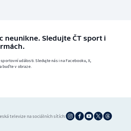
 neunikne. Sledujte ČT sport i
ormách.
 sportovní události. Sledujte nás i na Facebooku, X,
a buďte v obraze.
eská televize na sociálních sítích: