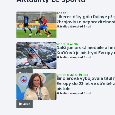
FOTBAL
Liberec díky gólu Dulaye přip
Zbrojovku o neporazitelnos
Aktualizováno před 3 hod
VODNÍ SLALOM
Další juniorská medaile a hn
Kočířová je mistryní Evropy
Aktualizováno před 6 hod
Video
SPORTOVNÍ STŘELBA
Šindlerová vybojovala titul 
Evropy do 23 let ve střelbě 
pistole
Aktualizováno před 6 hod
Video