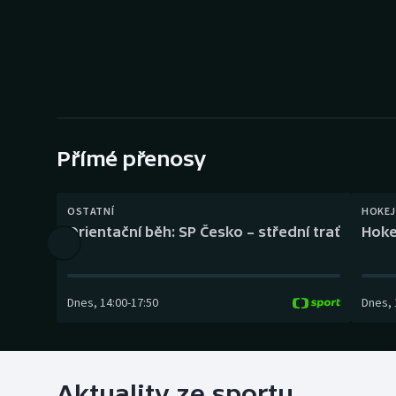
Curling
Dostihy
Florbal
Futsal
Přímé přenosy
Golf
OSTATNÍ
HOKEJ
Gymnastika
Orientační běh: SP Česko – střední trať
Hoke
Dnes
,
14:00
-
17:50
Dnes
,
Aktuality ze sportu