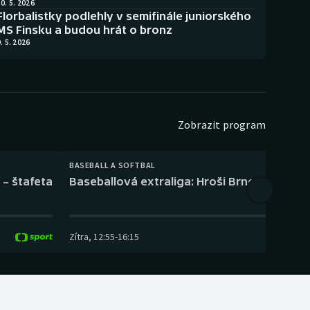
0. 5. 2026
Florbalistky podlehly v semifinále juniorského
MS Finsku a budou hrát o bronz
. 5. 2026
Zobrazit program
BASEBALL A SOFTBAL
 – štafeta
Baseballová extraliga: Hroši Brno – Eagles
Zítra
,
12:55
-
16:15