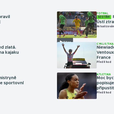
FOTBAL
ravil
SESTŘIH
t
Ústí ztr
Aktualizován
Video
CYKLISTIKA
ed zlatá.
Niewiad
 na kajaku
Ventoux 
France
Před 8 hod
ATLETIKA
mistryně
Moc bych
ze sportovní
popisuje
připustit
Před 8 hod