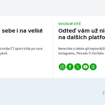
SOCIÁLNÍ SÍTĚ
 sebe i na velké
Odteď vám už nic
na dalších platf
izi máte ČT sport vždy po ruce.
Nenechte si nikde ujít nejnovější
ykoli.
Instagramu, Threads či YouTube 
Č