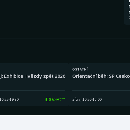
Moderní pětiboj
Triatlon
1
Motorsport
Veslování
9
Olympijské hry
Vodní slalom
Parasport
Volejbal
Plavání
Ostatní
OSTATNÍ
Plážový volejbal
j: Exhibice Hvězdy zpět 2026
Orientační běh: SP Česko
16:55
-
19:30
Zítra
,
10:50
-
15:00