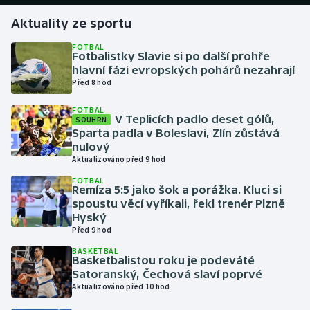
Aktuality ze sportu
Gymnastika
FOTBAL
Fotbalistky Slavie si po další prohře
Házená
hlavní fázi evropských pohárů nezahrají
Před 8 hod
Jezdectví
FOTBAL
V Teplicích padlo deset gólů,
SOUHRN
Judo
Sparta padla v Boleslavi, Zlín zůstává
nulový
Aktualizováno před 9 hod
Krasobruslení
FOTBAL
Remíza 5:5 jako šok a porážka. Kluci si
Lezení
spoustu věcí vyříkali, řekl trenér Plzně
Hyský
Lyže a snowboard
Před 9 hod
BASKETBAL
Basketbalistou roku je podeváté
Moderní pětiboj
Satoranský, Čechová slaví poprvé
Aktualizováno před 10 hod
Motorsport