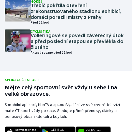
HOKEJ
Třebíč pokřtila otevření
Olympijské hry
zrekonstruovaného stadionu exhibicí,
domácí porazili mistry z Prahy
Parasport
Před 12 hod
CYKLISTIKA
Volleringové se povedl závěrečný útok
Plavání
a před poslední etapou se převlékla do
žlutého
Plážový volejbal
Aktualizováno před 12 hod
Ragby
Rychlobruslení
APLIKACE ČT SPORT
Mějte celý sportovní svět vždy u sebe i na
Rychlostní kanoistika
velké obrazovce.
S mobilní aplikací, HbbTV a apkou iVysílání ve své chytré televizi
Short track
máte ČT sport vždy po ruce. Sledujte přímé přenosy, články a
bonusový obsah kdekoli a kdykoli.
Sportovní střelba