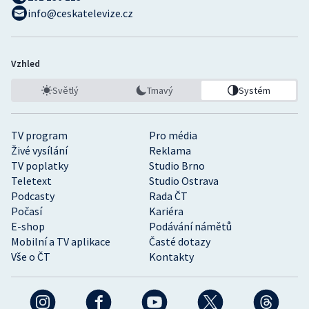
info@ceskatelevize.cz
Vzhled
Světlý
Tmavý
Systém
TV program
Pro média
Živé vysílání
Reklama
TV poplatky
Studio Brno
Teletext
Studio Ostrava
Podcasty
Rada ČT
Počasí
Kariéra
E-shop
Podávání námětů
Mobilní a TV aplikace
Časté dotazy
Vše o ČT
Kontakty