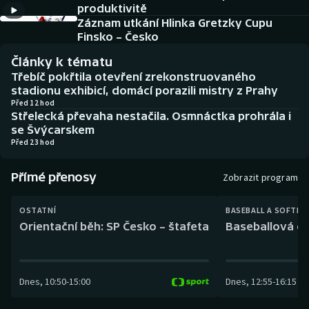
produktivitě
Baseball a softbal
Soutěže
Záznam utkání Hlinka Gretzky Cupu
Finsko – Česko
Basketbal
Historické návraty
Články k tématu
Biatlon
Aplikace ČT sport
Třebíč pokřtila otevření zrekonstruovaného
stadionu exhibicí, domácí porazili mistry z Prahy
Před 12 hod
Boby a skeleton
AZ kvíz
Střelecká převaha nestačila. Osmnáctka prohrála i
se Švýcarskem
Box
Před 23 hod
Curling
Přímé přenosy
Zobrazit program
Dostihy
OSTATNÍ
BASEBALL A SOFTBA
Orientační běh: SP Česko – štafeta
Baseballová ex
Florbal
Futsal
Dnes
,
10:50
-
15:00
Dnes
,
12:55
-
16:15
Golf