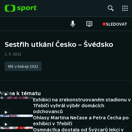
POPULÁRNÍ
SLEDOVAT
Fotbal
Sestřih utkání Česko – Švédsko
Hokej
1. 5. 2022
Tenis
MS v hokeji 2022
Atletika
Videa k tématu
Cyklistika
Exhibici na zrekonstruovaném stadionu v
Třebíči vyhrál výběr domácích
DALŠÍ SPORTY
odchovanců
Ohlasy Martina Nečase a Petra Čecha po
Americký fotbal
NEPŘEHLÉDNĚTE
exhibici v Třebíči
Osmnáctka dostala od Švýcarů lekci v