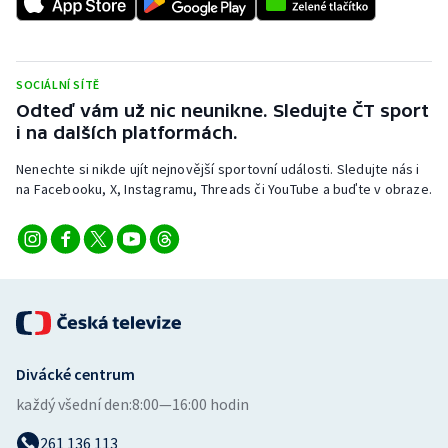
Stolní tenis
Triatlon
SOCIÁLNÍ SÍTĚ
Veslování
Odteď vám už nic neunikne. Sledujte ČT sport
i na dalších platformách.
Vodní slalom
Nenechte si nikde ujít nejnovější sportovní události. Sledujte nás i
na Facebooku, X, Instagramu, Threads či YouTube a buďte v obraze.
Volejbal
Ostatní
Divácké centrum
každý všední den:
8:00—16:00 hodin
261 136 113