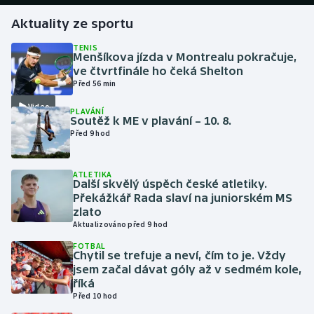
Aktuality ze sportu
Futsal
TENIS
Menšíkova jízda v Montrealu pokračuje,
Golf
ve čtvrtfinále ho čeká Shelton
Před 56 min
Gymnastika
Video
PLAVÁNÍ
Soutěž k ME v plavání – 10. 8.
Házená
Před 9 hod
Jezdectví
ATLETIKA
Další skvělý úspěch české atletiky.
Překážkář Rada slaví na juniorském MS
Judo
zlato
Aktualizováno před 9 hod
Krasobruslení
FOTBAL
Chytil se trefuje a neví, čím to je. Vždy
Lezení
jsem začal dávat góly až v sedmém kole,
říká
Před 10 hod
Lyže a snowboard