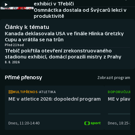
exhibici v Třebíči
Atletika
Soutěže
Osmnáctka dostala od Švýcarů lekci v
produktivitě
Baseball a softbal
Historické návraty
Články k tématu
Basketbal
Aplikace ČT sport
Kanada deklasovala USA ve finále Hlinka Gretzky
Cupu a vrátila se na trůn
Před 21 hod
Biatlon
AZ kvíz
Třebíč pokřtila otevření zrekonstruovaného
stadionu exhibicí, domácí porazili mistry z Prahy
Boby a skeleton
8. 8. 2026
Box
Přímé přenosy
Zobrazit program
Curling
MULTIPŘENOS
ATLETIKA
DOPORUČUJEM
ME v atletice 2026: dopolední program
ME v plaván
Cyklistika
Dostihy
Dnes
,
11:20
-
14:40
Dnes
,
18:25
-
21
Florbal