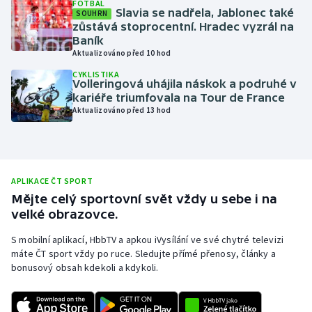
FOTBAL
Slavia se nadřela, Jablonec také
SOUHRN
Moderní pětiboj
zůstává stoprocentní. Hradec vyzrál na
Baník
Motorsport
Aktualizováno před 10 hod
CYKLISTIKA
Volleringová uhájila náskok a podruhé v
Olympijské hry
kariéře triumfovala na Tour de France
Aktualizováno před 13 hod
Parasport
Plavání
APLIKACE ČT SPORT
Plážový volejbal
Mějte celý sportovní svět vždy u sebe i na
velké obrazovce.
Ragby
S mobilní aplikací, HbbTV a apkou iVysílání ve své chytré televizi
máte ČT sport vždy po ruce. Sledujte přímé přenosy, články a
Rychlobruslení
bonusový obsah kdekoli a kdykoli.
Rychlostní kanoistika