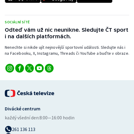
Short track
Sportovní střelba
SOCIÁLNÍ SÍTĚ
Odteď vám už nic neunikne. Sledujte ČT sport
Stolní tenis
i na dalších platformách.
Triatlon
Nenechte si nikde ujít nejnovější sportovní události. Sledujte nás i
na Facebooku, X, Instagramu, Threads či YouTube a buďte v obraze.
Veslování
Vodní slalom
Volejbal
Ostatní
Divácké centrum
každý všední den:
8:00—16:00 hodin
261 136 113