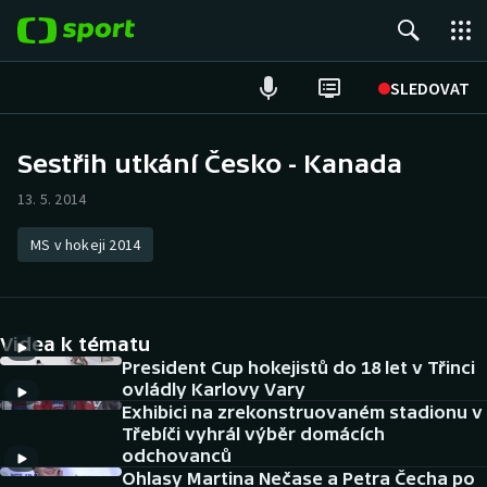
POPULÁRNÍ
SLEDOVAT
ME v atletice
Sestřih utkání Česko - Kanada
ME v plavání
13. 5. 2014
Fotbal
MS v hokeji 2014
Hokej
Videa k tématu
Tenis
President Cup hokejistů do 18 let v Třinci
ovládly Karlovy Vary
DALŠÍ SPORTY
Exhibici na zrekonstruovaném stadionu v
Třebíči vyhrál výběr domácích
Americký fotbal
NEPŘEHLÉDNĚTE
odchovanců
Ohlasy Martina Nečase a Petra Čecha po