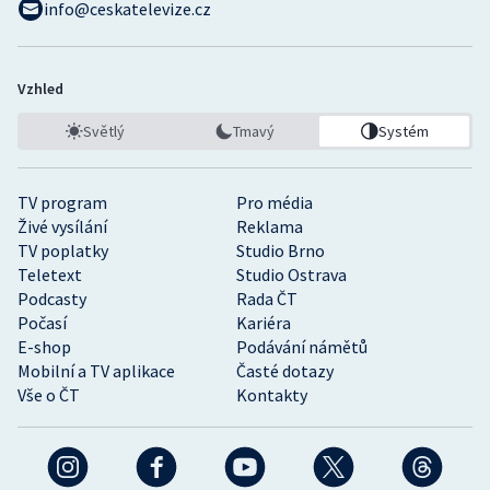
info@ceskatelevize.cz
Vzhled
Světlý
Tmavý
Systém
TV program
Pro média
Živé vysílání
Reklama
TV poplatky
Studio Brno
Teletext
Studio Ostrava
Podcasty
Rada ČT
Počasí
Kariéra
E-shop
Podávání námětů
Mobilní a TV aplikace
Časté dotazy
Vše o ČT
Kontakty