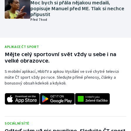
Moc bych si přála nějakou medaili,
Olympijské hry
popisuje Manuel před ME. Tlak si nechce
připustit
Před 7 hod
Parasport
Plavání
APLIKACE ČT SPORT
Plážový volejbal
Mějte celý sportovní svět vždy u sebe i na
velké obrazovce.
Ragby
S mobilní aplikací, HbbTV a apkou iVysílání ve své chytré televizi
máte ČT sport vždy po ruce. Sledujte přímé přenosy, články a
Rychlobruslení
bonusový obsah kdekoli a kdykoli.
Rychlostní kanoistika
Short track
Sportovní střelba
SOCIÁLNÍ SÍTĚ
Odteď vám už nic neunikne. Sledujte ČT sport