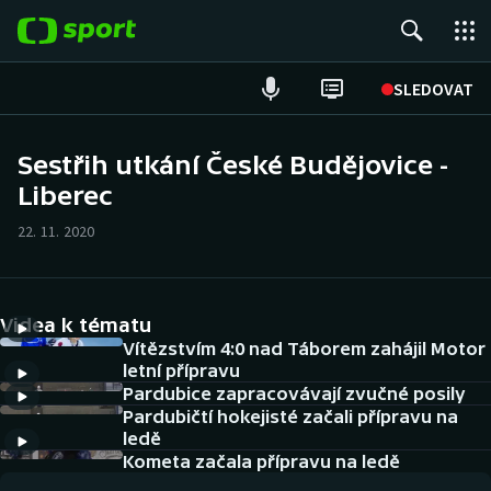
POPULÁRNÍ
SLEDOVAT
Fotbal
Sestřih utkání České Budějovice -
Liberec
Hokej
22. 11. 2020
Tenis
Atletika
Videa k tématu
Cyklistika
Vítězstvím 4:0 nad Táborem zahájil Motor
letní přípravu
Pardubice zapracovávají zvučné posily
DALŠÍ SPORTY
Pardubičtí hokejisté začali přípravu na
ledě
Americký fotbal
NEPŘEHLÉDNĚTE
Kometa začala přípravu na ledě