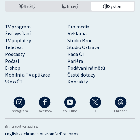
Světlý
Tmavý
Systém
TV program
Pro média
Živé vysílání
Reklama
TV poplatky
Studio Brno
Teletext
Studio Ostrava
Podcasty
Rada ČT
Počasí
Kariéra
E-shop
Podávání námětů
Mobilní a TV aplikace
Časté dotazy
Vše o ČT
Kontakty
Instagram
Facebook
YouTube
X
Threads
© Česká televize
•
•
English
Ochrana soukromí
Přístupnost