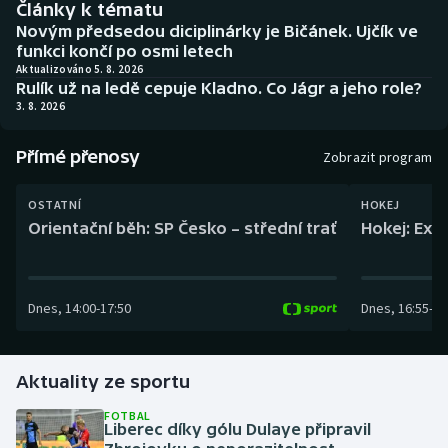
Články k tématu
Baseball a softbal
Soutěže
Novým předsedou diciplinárky je Bičánek. Ujčík ve
funkci končí po osmi letech
Basketbal
Historické návraty
Aktualizováno 5. 8. 2026
Rulík už na ledě cepuje Kladno. Co Jágr a jeho role?
3. 8. 2026
Biatlon
Aplikace ČT sport
Přímé přenosy
Boby a skeleton
AZ kvíz
Zobrazit program
Box
OSTATNÍ
HOKEJ
Orientační běh: SP Česko – střední trať
Hokej: Exh
Curling
Dostihy
Dnes
,
14:00
-
17:50
Dnes
,
16:55
-
19
Florbal
Aktuality ze sportu
Futsal
FOTBAL
Liberec díky gólu Dulaye připravil
Golf