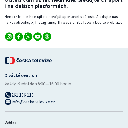
Stolní tenis
i na dalších platformách.
Nenechte si nikde ujít nejnovější sportovní události. Sledujte nás i
Triatlon
na Facebooku, X, Instagramu, Threads či YouTube a buďte v obraze.
Veslování
Vodní slalom
Volejbal
Ostatní
Divácké centrum
každý všední den:
8:00—16:00 hodin
261 136 113
info@ceskatelevize.cz
Vzhled