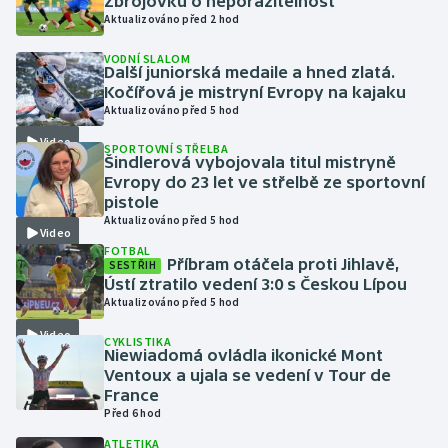
Zbrojovku o neporazitelnost
Aktualizováno před 2 hod
Gymnastika
VODNÍ SLALOM
Další juniorská medaile a hned zlatá.
Kočířová je mistryní Evropy na kajaku
Házená
Aktualizováno před 5 hod
Jezdectví
Video
SPORTOVNÍ STŘELBA
Šindlerová vybojovala titul mistryně
Evropy do 23 let ve střelbě ze sportovní
Judo
pistole
Aktualizováno před 5 hod
Video
Krasobruslení
FOTBAL
Příbram otáčela proti Jihlavě,
SESTŘIH
Ústí ztratilo vedení 3:0 s Českou Lípou
Lezení
Aktualizováno před 5 hod
Lyže a snowboard
Video
CYKLISTIKA
Niewiadomá ovládla ikonické Mont
Ventoux a ujala se vedení v Tour de
Moderní pětiboj
France
Před 6 hod
Motorsport
ATLETIKA