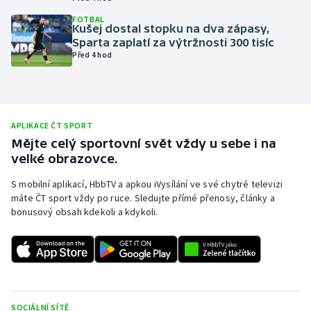
Olympijské hry
FOTBAL
Kušej dostal stopku na dva zápasy,
Sparta zaplatí za výtržnosti 300 tisíc
Parasport
Před 4 hod
Plavání
Plážový volejbal
APLIKACE ČT SPORT
Mějte celý sportovní svět vždy u sebe i na
Ragby
velké obrazovce.
S mobilní aplikací, HbbTV a apkou iVysílání ve své chytré televizi
Rychlobruslení
máte ČT sport vždy po ruce. Sledujte přímé přenosy, články a
bonusový obsah kdekoli a kdykoli.
Rychlostní kanoistika
Short track
Sportovní střelba
SOCIÁLNÍ SÍTĚ