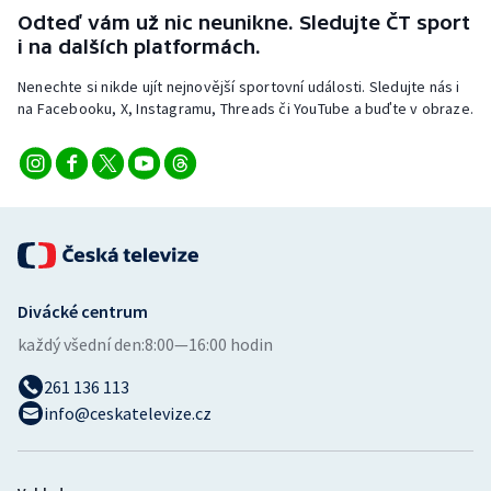
Stolní tenis
Odteď vám už nic neunikne. Sledujte ČT sport
i na dalších platformách.
Triatlon
Nenechte si nikde ujít nejnovější sportovní události. Sledujte nás i
na Facebooku, X, Instagramu, Threads či YouTube a buďte v obraze.
Veslování
Vodní slalom
Volejbal
Ostatní
Divácké centrum
každý všední den:
8:00—16:00 hodin
261 136 113
info@ceskatelevize.cz