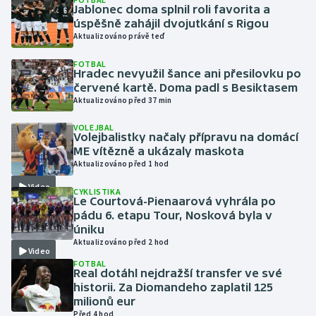
Jablonec doma splnil roli favorita a
úspěšně zahájil dvojutkání s Rigou
Gymnastika
Aktualizováno právě teď
FOTBAL
Házená
Hradec nevyužil šance ani přesilovku po
červené kartě. Doma padl s Besiktasem
Jezdectví
Aktualizováno před 37 min
VOLEJBAL
Judo
Volejbalistky načaly přípravu na domácí
ME vítězně a ukázaly maskota
Aktualizováno před 1 hod
Krasobruslení
Video
CYKLISTIKA
Lezení
Le Courtová-Pienaarová vyhrála po
pádu 6. etapu Tour, Nosková byla v
úniku
Lyže a snowboard
Aktualizováno před 2 hod
Video
FOTBAL
Moderní pětiboj
Real dotáhl nejdražší transfer ve své
historii. Za Diomandeho zaplatil 125
milionů eur
Motorsport
Před 4 hod