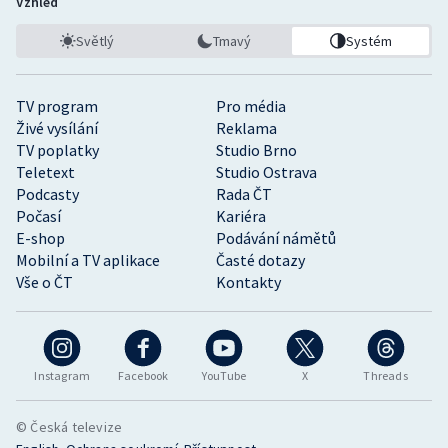
Vzhled
Světlý
Tmavý
Systém
TV program
Pro média
Živé vysílání
Reklama
TV poplatky
Studio Brno
Teletext
Studio Ostrava
Podcasty
Rada ČT
Počasí
Kariéra
E-shop
Podávání námětů
Mobilní a TV aplikace
Časté dotazy
Vše o ČT
Kontakty
Instagram
Facebook
YouTube
X
Threads
© Česká televize