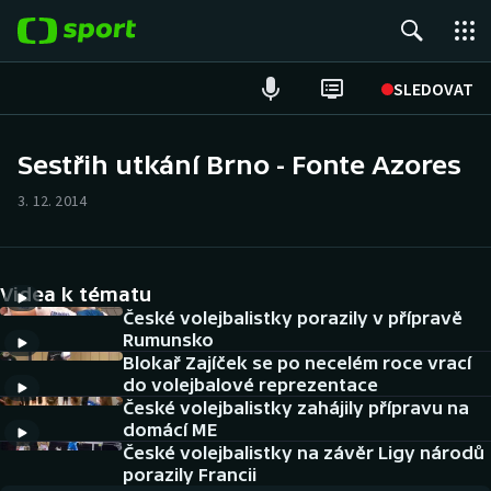
POPULÁRNÍ
SLEDOVAT
Fotbal
Sestřih utkání Brno - Fonte Azores
Hokej
3. 12. 2014
Tenis
Videa k tématu
Atletika
České volejbalistky porazily v přípravě
Rumunsko
Cyklistika
Blokař Zajíček se po necelém roce vrací
do volejbalové reprezentace
DALŠÍ SPORTY
České volejbalistky zahájily přípravu na
domácí ME
Americký fotbal
České volejbalistky na závěr Ligy národů
NEPŘEHLÉDNĚTE
porazily Francii