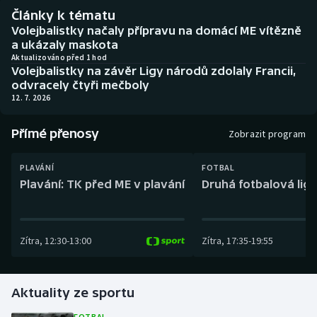
Baseball a softbal
Soutěže
Články k tématu
Volejbalistky načaly přípravu na domácí ME vítězně
Basketbal
Historické návraty
a ukázaly maskota
Aktualizováno před 1 hod
Volejbalistky na závěr Ligy národů zdolaly Francii,
Biatlon
Aplikace ČT sport
odvracely čtyři mečboly
12. 7. 2026
Boby a skeleton
AZ kvíz
Přímé přenosy
Zobrazit program
Box
PLAVÁNÍ
FOTBAL
Curling
Plavání: TK před ME v plavání
Druhá fotbalová liga
Dostihy
Zítra
,
12:30
-
13:00
Zítra
,
17:35
-
19:55
Florbal
Futsal
Aktuality ze sportu
Golf
FOTBAL