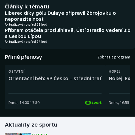
Baseball a softbal
Soutěže
Články k tématu
Liberec díky gólu Dulaye připravil Zbrojovku o
Basketbal
Historické návraty
neporazitelnost
Aktualizováno před 11 hod
Příbram otáčela proti Jihlavě, Ústí ztratilo vedení 3:0
Biatlon
Aplikace ČT sport
s Českou Lípou
Aktualizováno před 14 hod
Boby a skeleton
AZ kvíz
Přímé přenosy
Zobrazit program
Box
OSTATNÍ
HOKEJ
Curling
Orientační běh: SP Česko – střední trať
Hokej: Exh
Dostihy
Dnes
,
14:00
-
17:50
Dnes
,
16:55
-
19
Florbal
Futsal
Aktuality ze sportu
Golf
ATLETIKA