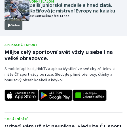
VODNÍ SLALOM
Další juniorská medaile a hned zlatá.
Olympijské hry
Kočířová je mistryní Evropy na kajaku
Aktualizováno před 14 hod
Parasport
Video
Plavání
APLIKACE ČT SPORT
Plážový volejbal
Mějte celý sportovní svět vždy u sebe i na
velké obrazovce.
Ragby
S mobilní aplikací, HbbTV a apkou iVysílání ve své chytré televizi
máte ČT sport vždy po ruce. Sledujte přímé přenosy, články a
Rychlobruslení
bonusový obsah kdekoli a kdykoli.
Rychlostní kanoistika
Short track
Sportovní střelba
SOCIÁLNÍ SÍTĚ
Odteď vám už nic neunikne. Sledujte ČT sport