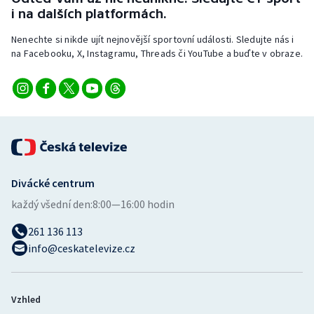
Stolní tenis
i na dalších platformách.
Nenechte si nikde ujít nejnovější sportovní události. Sledujte nás i
Triatlon
na Facebooku, X, Instagramu, Threads či YouTube a buďte v obraze.
Veslování
Vodní slalom
Volejbal
Ostatní
Divácké centrum
každý všední den:
8:00—16:00 hodin
261 136 113
info@ceskatelevize.cz
Vzhled