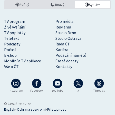
Světlý
Tmavý
Systém
TV program
Pro média
Živé vysílání
Reklama
TV poplatky
Studio Brno
Teletext
Studio Ostrava
Podcasty
Rada ČT
Počasí
Kariéra
E-shop
Podávání námětů
Mobilní a TV aplikace
Časté dotazy
Vše o ČT
Kontakty
Instagram
Facebook
YouTube
X
Threads
© Česká televize
•
•
English
Ochrana soukromí
Přístupnost