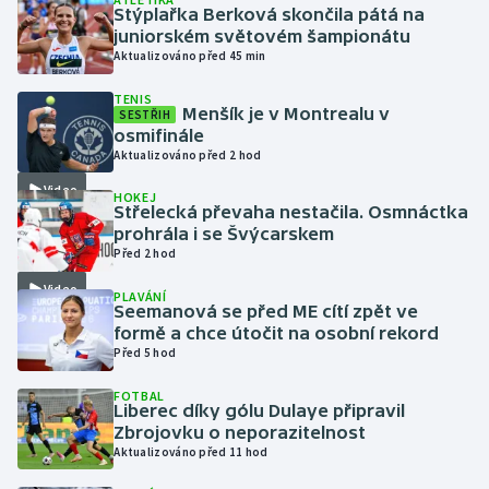
Stýplařka Berková skončila pátá na
juniorském světovém šampionátu
Gymnastika
Aktualizováno před 45 min
TENIS
Házená
Menšík je v Montrealu v
SESTŘIH
osmifinále
Jezdectví
Aktualizováno před 2 hod
Video
HOKEJ
Judo
Střelecká převaha nestačila. Osmnáctka
prohrála i se Švýcarskem
Před 2 hod
Krasobruslení
Video
PLAVÁNÍ
Lezení
Seemanová se před ME cítí zpět ve
formě a chce útočit na osobní rekord
Před 5 hod
Lyže a snowboard
FOTBAL
Liberec díky gólu Dulaye připravil
Moderní pětiboj
Zbrojovku o neporazitelnost
Aktualizováno před 11 hod
Motorsport