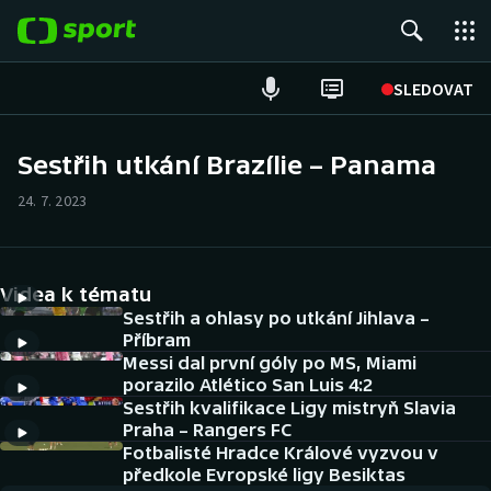
POPULÁRNÍ
SLEDOVAT
Fotbal
Sestřih utkání Brazílie – Panama
Hokej
24. 7. 2023
Tenis
Videa k tématu
Atletika
Sestřih a ohlasy po utkání Jihlava –
Příbram
Cyklistika
Messi dal první góly po MS, Miami
porazilo Atlético San Luis 4:2
DALŠÍ SPORTY
Sestřih kvalifikace Ligy mistryň Slavia
Praha – Rangers FC
Americký fotbal
Fotbalisté Hradce Králové vyzvou v
NEPŘEHLÉDNĚTE
předkole Evropské ligy Besiktas