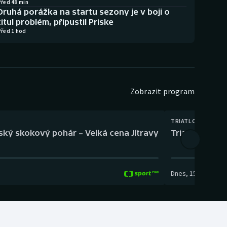
Před 48 min
Druhá porážka na startu sezony je v boji o
titul problém, připustil Priske
Před 1 hod
Zobrazit program
TRIATLON
eský skokový pohár – Velká cena Jítravy
Triatlon: XTER
Dnes
,
15:00
-
16:10