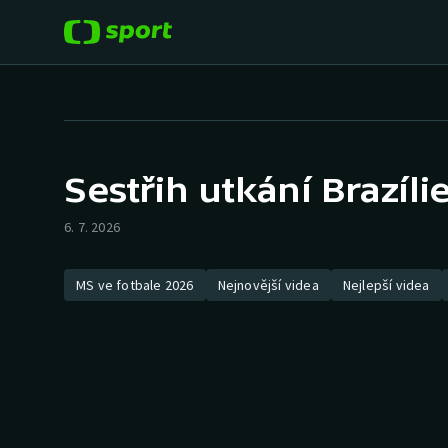
POPULÁRNÍ
DALŠÍ SPORTY
Fotbal
Americký fotbal
Sestřih utkání Brazíli
Hokej
Baseball a softbal
6. 7. 2026
Tenis
Basketbal
MS ve fotbale 2026
Nejnovější videa
Nejlepší videa
Atletika
Biatlon
Cyklistika
Boby a skeleton
Box