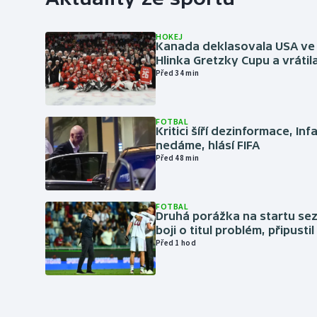
HOKEJ
Kanada deklasovala USA ve 
Hlinka Gretzky Cupu a vrátil
Před 34 min
FOTBAL
Kritici šíří dezinformace, Inf
nedáme, hlásí FIFA
Před 48 min
FOTBAL
Druhá porážka na startu sez
boji o titul problém, připustil
Před 1 hod