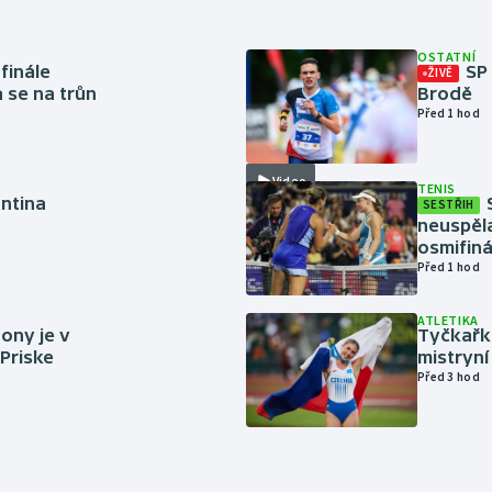
OSTATNÍ
finále
SP
ŽIVĚ
a se na trůn
Brodě
Před 1 hod
Video
TENIS
antina
SESTŘIH
neuspěla
osmifiná
Před 1 hod
ATLETIKA
ony je v
Tyčkařka
 Priske
mistryní
Před 3 hod