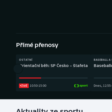
Curling
Dostihy
Florbal
Futsal
Přímé přenosy
Golf
OSTATNÍ
BASEBALL A
Gymnastika
Orientační běh: SP Česko – štafeta
Baseball
10:50
-
15:00
Dnes
,
12:55
-
ŽIVĚ
Aktuality ze sportu