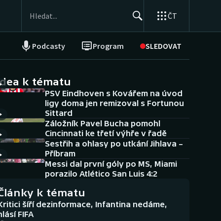
ČT
Podcasty
Program
SLEDOVAT
NEPŘEHLÉDNĚTE
Soutěže
idea k tématu
PSV Eindhoven s Kovářem na úvod
Historické návraty
ligy doma jen remizoval s Fortunou
Sittard
Aplikace ČT sport
Záložník Pavel Bucha pomohl
Cincinnati ke třetí výhře v řadě
AZ kvíz
Sestřih a ohlasy po utkání Jihlava –
Příbram
Messi dal první góly po MS, Miami
porazilo Atlético San Luis 4:2
Články k tématu
Kritici šíří dezinformace, Infantina nedáme,
hlásí FIFA