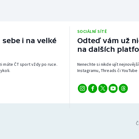
SOCIÁLNÍ SÍTĚ
 sebe i na velké
Odteď vám už nic
na dalších platf
izi máte ČT sport vždy po ruce.
Nenechte si nikde ujít nejnovější
ykoli.
Instagramu, Threads či YouTube 
Č