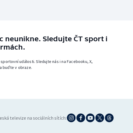
 neunikne. Sledujte ČT sport i
ormách.
 sportovní události. Sledujte nás i na Facebooku, X,
a buďte v obraze.
eská televize na sociálních sítích: