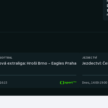
Moderní pětiboj
Triatlon
Motorsport
Veslování
Olympijské hry
Vodní slalom
Parasport
Volejbal
Plavání
Ostatní
 SOFTBAL
JEZDECTVÍ
Plážový volejbal
ová extraliga: Hroši Brno – Eagles Praha
Jezdectví: Č
16:15
Dnes
,
14:00
-
19:00