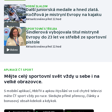
VODNÍ SLALOM
Olympijské hry
Další juniorská medaile a hned zlatá.
Kočířová je mistryní Evropy na kajaku
Parasport
Aktualizováno před 12 hod
Video
SPORTOVNÍ STŘELBA
Plavání
Šindlerová vybojovala titul mistryně
Evropy do 23 let ve střelbě ze sportovní
pistole
Plážový volejbal
Aktualizováno před 12 hod
Video
Ragby
Rychlobruslení
APLIKACE ČT SPORT
Mějte celý sportovní svět vždy u sebe i na
Rychlostní kanoistika
velké obrazovce.
S mobilní aplikací, HbbTV a apkou iVysílání ve své chytré televizi
Short track
máte ČT sport vždy po ruce. Sledujte přímé přenosy, články a
bonusový obsah kdekoli a kdykoli.
Sportovní střelba