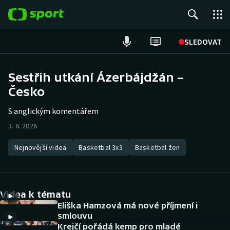
POPULÁRNÍ
SLEDOVAT
Fotbal
Sestřih utkání Ázerbájdžán –
Česko
Hokej
S anglickým komentářem
Tenis
3. 6. 2026
Atletika
Nejnovější videa
Basketbal 3x3
Basketbal žen
Cyklistika
DALŠÍ SPORTY
Videa k tématu
Eliška Hamzová má nové příjmení i
Americký fotbal
NEPŘEHLÉDNĚTE
smlouvu
Krejčí pořádá kemp pro mladé