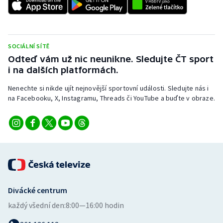
Stolní tenis
Triatlon
SOCIÁLNÍ SÍTĚ
Veslování
Odteď vám už nic neunikne. Sledujte ČT sport
i na dalších platformách.
Vodní slalom
Nenechte si nikde ujít nejnovější sportovní události. Sledujte nás i
na Facebooku, X, Instagramu, Threads či YouTube a buďte v obraze.
Volejbal
Ostatní
Divácké centrum
každý všední den:
8:00—16:00 hodin