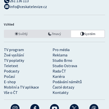
261 136 113
info@ceskatelevize.cz
Vzhled
Světlý
Tmavý
Systém
TV program
Pro média
Živé vysílání
Reklama
TV poplatky
Studio Brno
Teletext
Studio Ostrava
Podcasty
Rada ČT
Počasí
Kariéra
E-shop
Podávání námětů
Mobilní a TV aplikace
Časté dotazy
Vše o ČT
Kontakty