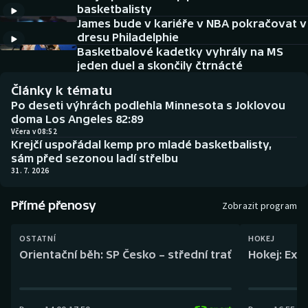
Baseball a softbal
Soutěže
basketbalisty
James bude v kariéře v NBA pokračovat v
dresu Philadelphie
Basketbal
Historické návraty
Basketbalové kadetky vyhrály na MS
jeden duel a skončily čtrnácté
Biatlon
Aplikace ČT sport
Články k tématu
Po deseti výhrách podlehla Minnesota s Joklovou
Boby a skeleton
AZ kvíz
doma Los Angeles 82:89
Včera v 08:52
Box
Krejčí uspořádal kemp pro mladé basketbalisty,
sám před sezonou ladí střelbu
31. 7. 2026
Curling
Přímé přenosy
Zobrazit program
Dostihy
OSTATNÍ
HOKEJ
Florbal
Orientační běh: SP Česko – střední trať
Hokej: Exh
Futsal
Golf