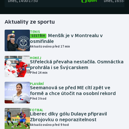
Dnes
,
14:00
-
17:50
Dnes
,
16:55
-
19
Gymnastika
Aktuality ze sportu
Házená
TENIS
Menšík je v Montrealu v
SESTŘIH
Jezdectví
osmifinále
Aktualizováno před 17 min
Judo
HOKEJ
Střelecká převaha nestačila. Osmnáctka
prohrála i se Švýcarskem
Krasobruslení
Před 24 min
Lezení
PLAVÁNÍ
Seemanová se před ME cítí zpět ve
formě a chce útočit na osobní rekord
Lyže a snowboard
Před 3 hod
Moderní pětiboj
FOTBAL
Liberec díky gólu Dulaye připravil
Zbrojovku o neporazitelnost
Motorsport
Aktualizováno před 9 hod