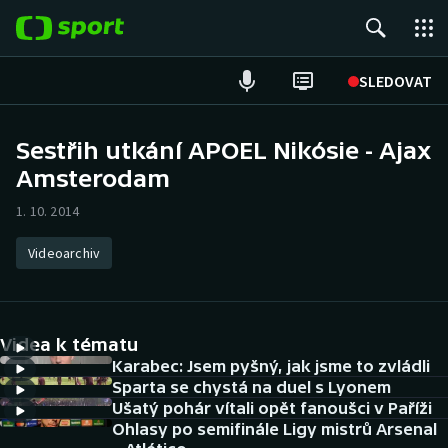
POPULÁRNÍ
SLEDOVAT
Fotbal
Sestřih utkání APOEL Nikósie - Ajax
Amsterodam
Hokej
1. 10. 2014
Tenis
Videoarchiv
Atletika
Cyklistika
Videa k tématu
DALŠÍ SPORTY
Karabec: Jsem pyšný, jak jsme to zvládli
Sparta se chystá na duel s Lyonem
Ušatý pohár vítali opět fanoušci v Paříži
Americký fotbal
NEPŘEHLÉDNĚTE
Ohlasy po semifinále Ligy mistrů Arsenal