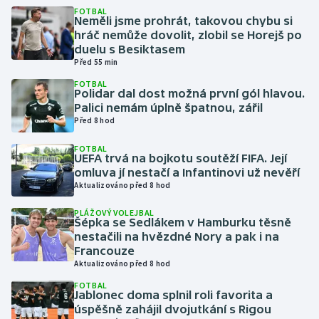
FOTBAL
Neměli jsme prohrát, takovou chybu si
Gymnastika
hráč nemůže dovolit, zlobil se Horejš po
duelu s Besiktasem
Před 55 min
Házená
FOTBAL
Polidar dal dost možná první gól hlavou.
Jezdectví
Palici nemám úplně špatnou, zářil
Před 8 hod
Judo
FOTBAL
UEFA trvá na bojkotu soutěží FIFA. Její
Krasobruslení
omluva jí nestačí a Infantinovi už nevěří
Aktualizováno před 8 hod
Lezení
PLÁŽOVÝ VOLEJBAL
Šépka se Sedlákem v Hamburku těsně
nestačili na hvězdné Nory a pak i na
Lyže a snowboard
Francouze
Aktualizováno před 8 hod
Moderní pětiboj
FOTBAL
Jablonec doma splnil roli favorita a
Motorsport
úspěšně zahájil dvojutkání s Rigou