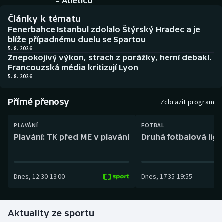
– Atlético
Baseball a softbal
Soutěže
Články k tématu
Fenerbahce Istanbul zdolalo Štýrský Hradec a je
Basketbal
Historické návraty
blíže případnému duelu se Spartou
5. 8. 2026
Biatlon
Aplikace ČT sport
Znepokojivý výkon, strach z porážky, herní debakl.
Francouzská média kritizují Lyon
5. 8. 2026
Boby a skeleton
AZ kvíz
Přímé přenosy
Box
Zobrazit program
Curling
PLAVÁNÍ
FOTBAL
Plavání: TK před ME v plavání
Druhá fotbalová liga
Dostihy
Florbal
Dnes
,
12:30
-
13:00
Dnes
,
17:35
-
19:55
Futsal
Aktuality ze sportu
Golf