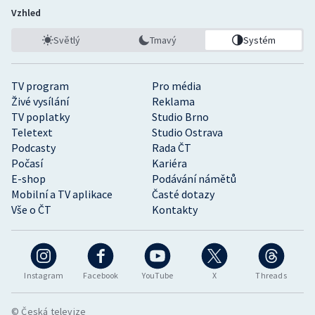
Vzhled
Světlý
Tmavý
Systém
TV program
Pro média
Živé vysílání
Reklama
TV poplatky
Studio Brno
Teletext
Studio Ostrava
Podcasty
Rada ČT
Počasí
Kariéra
E-shop
Podávání námětů
Mobilní a TV aplikace
Časté dotazy
Vše o ČT
Kontakty
Instagram
Facebook
YouTube
X
Threads
© Česká televize