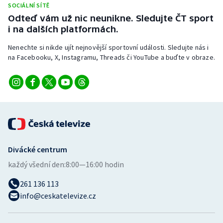
SOCIÁLNÍ SÍTĚ
Stolní tenis
Odteď vám už nic neunikne. Sledujte ČT sport
i na dalších platformách.
Triatlon
Nenechte si nikde ujít nejnovější sportovní události. Sledujte nás i
Veslování
na Facebooku, X, Instagramu, Threads či YouTube a buďte v obraze.
Vodní slalom
Volejbal
Ostatní
Divácké centrum
každý všední den:
8:00—16:00 hodin
261 136 113
info@ceskatelevize.cz