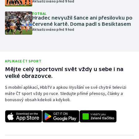
Aktualizováno před 9 hod
Olympijské hry
FOTBAL
Hradec nevyužil šance ani přesilovku po
Parasport
červené kartě. Doma padl s Besiktasem
Aktualizováno před 9 hod
Plavání
Plážový volejbal
APLIKACE ČT SPORT
Mějte celý sportovní svět vždy u sebe i na
Ragby
velké obrazovce.
Rychlobruslení
S mobilní aplikací, HbbTV a apkou iVysílání ve své chytré televizi
máte ČT sport vždy po ruce. Sledujte přímé přenosy, články a
Rychlostní kanoistika
bonusový obsah kdekoli a kdykoli.
Short track
Sportovní střelba