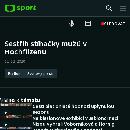
POPULÁRNÍ
SLEDOVAT
Fotbal
Sestřih stíhačky mužů v
Hochfilzenu
Hokej
12. 12. 2020
Tenis
Biatlon
Světový pohár
Atletika
Cyklistika
Videa k tématu
DALŠÍ SPORTY
Čeští biatlonisté hodnotí uplynulou
sezonu
Na biatlonové exhibici v Jablonci nad
Americký fotbal
NEPŘEHLÉDNĚTE
Nisou vyhráli Voborníková a Hornig