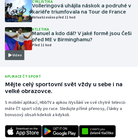
CYKLISTIKA
Volleringová uhájila náskok a podruhé v
Olympijské hry
kariéře triumfovala na Tour de France
Aktualizováno před 11 hod
Parasport
ATLETIKA
Manuel a kdo dál? V jaké formě jsou Češi
Plavání
před ME v Birminghamu?
Před 11 hod
Plážový volejbal
Video
Ragby
APLIKACE ČT SPORT
Rychlobruslení
Mějte celý sportovní svět vždy u sebe i na
velké obrazovce.
Rychlostní kanoistika
S mobilní aplikací, HbbTV a apkou iVysílání ve své chytré televizi
máte ČT sport vždy po ruce. Sledujte přímé přenosy, články a
Short track
bonusový obsah kdekoli a kdykoli.
Sportovní střelba