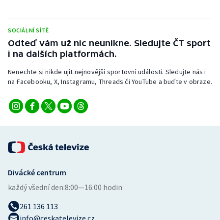
Stolní tenis
Triatlon
SOCIÁLNÍ SÍTĚ
Odteď vám už nic neunikne. Sledujte ČT sport
i na dalších platformách.
Veslování
Nenechte si nikde ujít nejnovější sportovní události. Sledujte nás i
Vodní slalom
na Facebooku, X, Instagramu, Threads či YouTube a buďte v obraze.
Volejbal
Ostatní
Divácké centrum
každý všední den:
8:00—16:00 hodin
261 136 113
info@ceskatelevize.cz