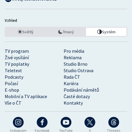
Vzhled
Světlý
Tmavý
Systém
TV program
Pro média
Živé vysílání
Reklama
TV poplatky
Studio Brno
Teletext
Studio Ostrava
Podcasty
Rada ČT
Počasí
Kariéra
E-shop
Podávání námětů
Mobilní a TV aplikace
Časté dotazy
Vše o ČT
Kontakty
Instagram
Facebook
YouTube
X
Threads