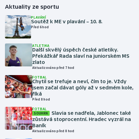
Aktuality ze sportu
Gymnastika
PLAVÁNÍ
Soutěž k ME v plavání – 10. 8.
Před 6 hod
Házená
Jezdectví
ATLETIKA
Další skvělý úspěch české atletiky.
Překážkář Rada slaví na juniorském MS
Judo
zlato
Aktualizováno před 7 hod
Krasobruslení
FOTBAL
Chytil se trefuje a neví, čím to je. Vždy
jsem začal dávat góly až v sedmém kole,
Lezení
říká
Před 8 hod
Lyže a snowboard
FOTBAL
Slavia se nadřela, Jablonec také
SOUHRN
Moderní pětiboj
zůstává stoprocentní. Hradec vyzrál na
Baník
Aktualizováno před 8 hod
Motorsport