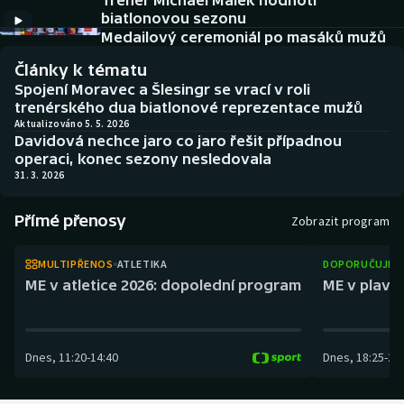
Trenér Michael Málek hodnotí
Baseball a softbal
Soutěže
biatlonovou sezonu
Medailový ceremoniál po masáků mužů
Basketbal
Historické návraty
Články k tématu
Spojení Moravec a Šlesingr se vrací v roli
Biatlon
Aplikace ČT sport
trenérského dua biatlonové reprezentace mužů
Aktualizováno 5. 5. 2026
Davidová nechce jaro co jaro řešit případnou
Boby a skeleton
AZ kvíz
operaci, konec sezony nesledovala
31. 3. 2026
Box
Přímé přenosy
Zobrazit program
Curling
MULTIPŘENOS
ATLETIKA
DOPORUČUJEM
Dostihy
ME v atletice 2026: dopolední program
ME v plaván
Florbal
Dnes
,
11:20
-
14:40
Dnes
,
18:25
-
21
Futsal
Golf