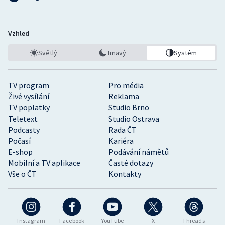
Vzhled
Světlý
Tmavý
Systém
TV program
Pro média
Živé vysílání
Reklama
TV poplatky
Studio Brno
Teletext
Studio Ostrava
Podcasty
Rada ČT
Počasí
Kariéra
E-shop
Podávání námětů
Mobilní a TV aplikace
Časté dotazy
Vše o ČT
Kontakty
Instagram
Facebook
YouTube
X
Threads