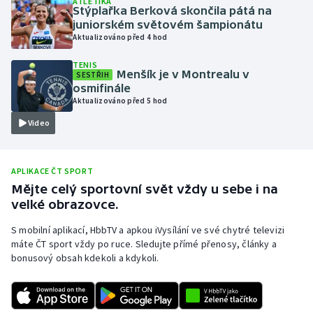
ATLETIKA
Stýplařka Berková skončila pátá na
Olympijské hry
juniorském světovém šampionátu
Aktualizováno před 4 hod
Parasport
TENIS
Menšík je v Montrealu v
SESTŘIH
Plavání
osmifinále
Aktualizováno před 5 hod
Plážový volejbal
Video
Ragby
APLIKACE ČT SPORT
Rychlobruslení
Mějte celý sportovní svět vždy u sebe i na
velké obrazovce.
Rychlostní kanoistika
S mobilní aplikací, HbbTV a apkou iVysílání ve své chytré televizi
máte ČT sport vždy po ruce. Sledujte přímé přenosy, články a
Short track
bonusový obsah kdekoli a kdykoli.
Sportovní střelba