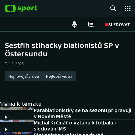
POPULÁRNÍ
SLEDOVAT
Fotbal
Sestřih stíhačky biatlonistů SP v
Östersundu
Hokej
7. 12. 2025
Tenis
Nejnovější videa
Nejlepší videa
Atletika
Cyklistika
Videa k tématu
DALŠÍ SPORTY
Parabiatlonistky se na sezonu připravují
v Novém Městě
Michal Krčmář o vztahu k fotbalu i
Americký fotbal
NEPŘEHLÉDNĚTE
sledování MS