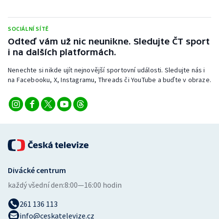
Stolní tenis
SOCIÁLNÍ SÍTĚ
Triatlon
Odteď vám už nic neunikne. Sledujte ČT sport
i na dalších platformách.
Veslování
Nenechte si nikde ujít nejnovější sportovní události. Sledujte nás i
Vodní slalom
na Facebooku, X, Instagramu, Threads či YouTube a buďte v obraze.
Volejbal
Ostatní
Divácké centrum
každý všední den:
8:00—16:00 hodin
261 136 113
info@ceskatelevize.cz