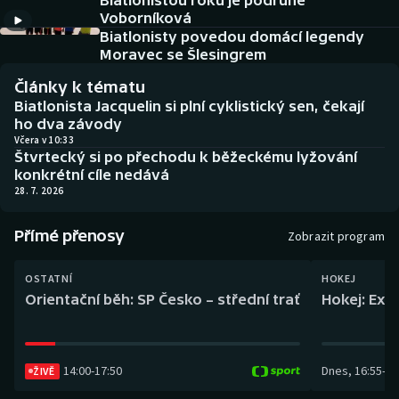
Biatlonistou roku je podruhé
Baseball a softbal
Soutěže
Voborníková
Biatlonisty povedou domácí legendy
Basketbal
Historické návraty
Moravec se Šlesingrem
Články k tématu
Biatlon
Aplikace ČT sport
Biatlonista Jacquelin si plní cyklistický sen, čekají
ho dva závody
Boby a skeleton
AZ kvíz
Včera v 10:33
Štvrtecký si po přechodu k běžeckému lyžování
konkrétní cíle nedává
Box
28. 7. 2026
Curling
Přímé přenosy
Zobrazit program
Dostihy
OSTATNÍ
HOKEJ
Orientační běh: SP Česko – střední trať
Hokej: Exh
Florbal
Futsal
14:00
-
17:50
Dnes
,
16:55
-
19
ŽIVĚ
Golf