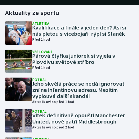
Aktuality ze sportu
Gymnastika
ATLETIKA
Kvalifikace a finále v jeden den? Asi si
Házená
nás pletou s vícebojaři, rýpl si Staněk
Před 1 hod
Jezdectví
VESLOVÁNÍ
Párová čtyřka juniorek si vyjela v
Judo
Plovdivu světové stříbro
Před 1 hod
Krasobruslení
FOTBAL
Jeho skvělá práce se nedá ignorovat,
Lezení
zní na Infantinovu adresu. Mezitím
vyplouvá další skandál
Aktualizováno před 1 hod
Lyže a snowboard
FOTBAL
Vítek definitivně opouští Manchester
Moderní pětiboj
United, nově patří Middlesbrough
Aktualizováno před 2 hod
Motorsport