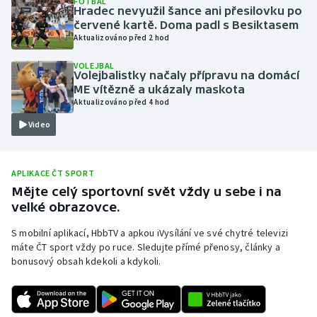
FOTBAL
Hradec nevyužil šance ani přesilovku po
Olympijské hry
červené kartě. Doma padl s Besiktasem
Aktualizováno před 2 hod
Parasport
VOLEJBAL
Volejbalistky načaly přípravu na domácí
Plavání
ME vítězně a ukázaly maskota
Aktualizováno před 4 hod
Plážový volejbal
Video
Ragby
APLIKACE ČT SPORT
Rychlobruslení
Mějte celý sportovní svět vždy u sebe i na
velké obrazovce.
Rychlostní kanoistika
S mobilní aplikací, HbbTV a apkou iVysílání ve své chytré televizi
máte ČT sport vždy po ruce. Sledujte přímé přenosy, články a
Short track
bonusový obsah kdekoli a kdykoli.
Sportovní střelba