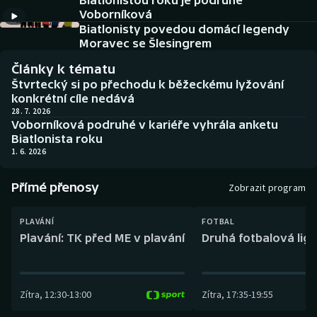
Biatlonistou roku je podruhé
Baseball a softbal
Soutěže
Voborníková
Biatlonisty povedou domácí legendy
Basketbal
Historické návraty
Moravec se Šlesingrem
Články k tématu
Biatlon
Aplikace ČT sport
Štvrtecký si po přechodu k běžeckému lyžování
konkrétní cíle nedává
Boby a skeleton
AZ kvíz
28. 7. 2026
Voborníková podruhé v kariéře vyhrála anketu
Biatlonista roku
Box
1. 6. 2026
Curling
Přímé přenosy
Zobrazit program
Dostihy
PLAVÁNÍ
FOTBAL
Plavání: TK před ME v plavání
Druhá fotbalová liga
Florbal
Futsal
Zítra
,
12:30
-
13:00
Zítra
,
17:35
-
19:55
Golf