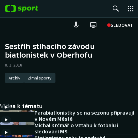
POPULÁRNÍ
SLEDOVAT
Fotbal
Sestřih stíhacího závodu
biatlonistek v Oberhofu
Hokej
8. 1. 2018
Tenis
Archiv
Zimní sporty
Atletika
Cyklistika
Videa k tématu
DALŠÍ SPORTY
Parabiatlonistky se na sezonu připravují
v Novém Městě
Michal Krčmář o vztahu k fotbalu i
Americký fotbal
NEPŘEHLÉDNĚTE
sledování MS