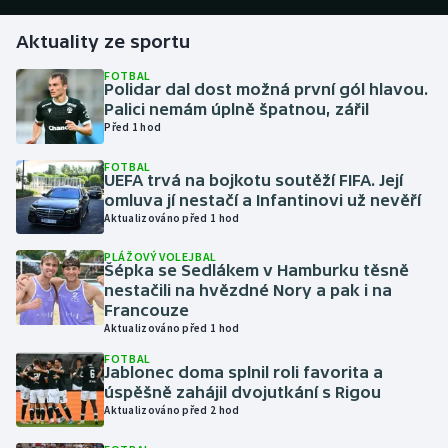
Aktuality ze sportu
Gymnastika
FOTBAL
Polidar dal dost možná první gól hlavou.
Házená
Palici nemám úplně špatnou, zářil
Před 1 hod
Jezdectví
FOTBAL
UEFA trvá na bojkotu soutěží FIFA. Její
Judo
omluva jí nestačí a Infantinovi už nevěří
Aktualizováno před 1 hod
Krasobruslení
PLÁŽOVÝ VOLEJBAL
Šépka se Sedlákem v Hamburku těsně
Lezení
nestačili na hvězdné Nory a pak i na
Francouze
Aktualizováno před 1 hod
Lyže a snowboard
FOTBAL
Jablonec doma splnil roli favorita a
Moderní pětiboj
úspěšně zahájil dvojutkání s Rigou
Aktualizováno před 2 hod
Motorsport