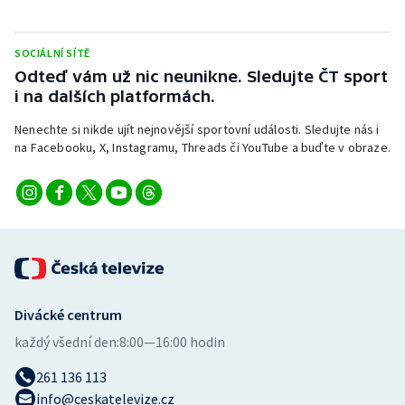
Stolní tenis
SOCIÁLNÍ SÍTĚ
Triatlon
Odteď vám už nic neunikne. Sledujte ČT sport
i na dalších platformách.
Veslování
Nenechte si nikde ujít nejnovější sportovní události. Sledujte nás i
Vodní slalom
na Facebooku, X, Instagramu, Threads či YouTube a buďte v obraze.
Volejbal
Ostatní
Divácké centrum
každý všední den:
8:00—16:00 hodin
261 136 113
info@ceskatelevize.cz