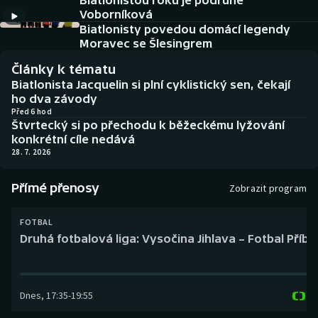
Biatlonistou roku je podruhé
Baseball a softbal
Soutěže
Voborníková
Biatlonisty povedou domácí legendy
Basketbal
Historické návraty
Moravec se Šlesingrem
Články k tématu
Biatlon
Aplikace ČT sport
Biatlonista Jacquelin si plní cyklistický sen, čekají
ho dva závody
Boby a skeleton
AZ kvíz
Před 6 hod
Štvrtecký si po přechodu k běžeckému lyžování
konkrétní cíle nedává
Box
28. 7. 2026
Curling
Přímé přenosy
Zobrazit program
Dostihy
FOTBAL
Druhá fotbalová liga: Vysočina Jihlava – Fotbal Příb
Florbal
Futsal
Dnes
,
17:35
-
19:55
Golf