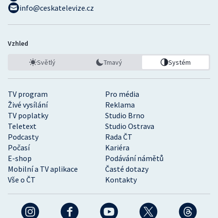
info@ceskatelevize.cz
Vzhled
Světlý
Tmavý
Systém
TV program
Pro média
Živé vysílání
Reklama
TV poplatky
Studio Brno
Teletext
Studio Ostrava
Podcasty
Rada ČT
Počasí
Kariéra
E-shop
Podávání námětů
Mobilní a TV aplikace
Časté dotazy
Vše o ČT
Kontakty