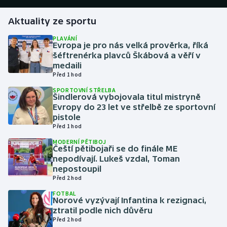
Aktuality ze sportu
Gymnastika
PLAVÁNÍ
Evropa je pro nás velká prověrka, říká
Házená
šéftrenérka plavců Škábová a věří v
medaili
Jezdectví
Před 1 hod
SPORTOVNÍ STŘELBA
Judo
Šindlerová vybojovala titul mistryně
Evropy do 23 let ve střelbě ze sportovní
pistole
Krasobruslení
Před 1 hod
MODERNÍ PĚTIBOJ
Lezení
Čeští pětibojaři se do finále ME
nepodívají. Lukeš vzdal, Toman
Lyže a snowboard
nepostoupil
Před 2 hod
Moderní pětiboj
FOTBAL
Norové vyzývají Infantina k rezignaci,
ztratil podle nich důvěru
Motorsport
Před 2 hod