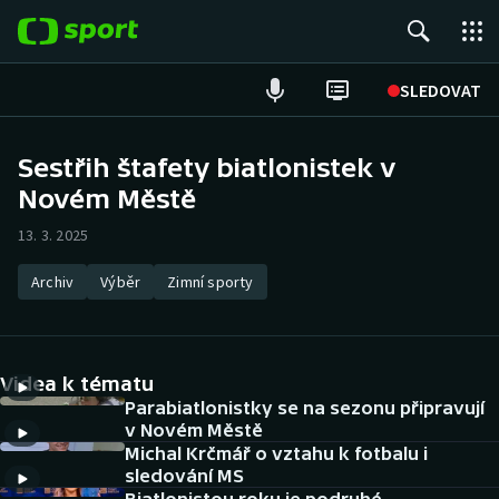
POPULÁRNÍ
SLEDOVAT
Fotbal
Sestřih štafety biatlonistek v
Novém Městě
Hokej
13. 3. 2025
Tenis
Archiv
Výběr
Zimní sporty
Atletika
Cyklistika
Videa k tématu
DALŠÍ SPORTY
Parabiatlonistky se na sezonu připravují
v Novém Městě
Michal Krčmář o vztahu k fotbalu i
Americký fotbal
NEPŘEHLÉDNĚTE
sledování MS