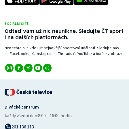
Stolní tenis
Triatlon
SOCIÁLNÍ SÍTĚ
Odteď vám už nic neunikne. Sledujte ČT sport
Veslování
i na dalších platformách.
Vodní slalom
Nenechte si nikde ujít nejnovější sportovní události. Sledujte nás i
na Facebooku, X, Instagramu, Threads či YouTube a buďte v obraze.
Volejbal
Ostatní
Divácké centrum
každý všední den:
8:00—16:00 hodin
261 136 113