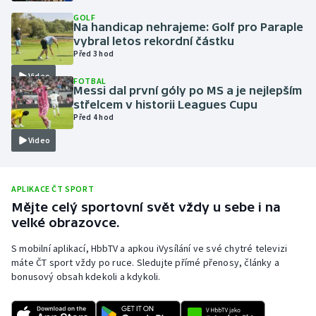
GOLF
Olympijské hry
Na handicap nehrajeme: Golf pro Paraple
vybral letos rekordní částku
Parasport
Před 3 hod
Video
FOTBAL
Plavání
Messi dal první góly po MS a je nejlepším
střelcem v historii Leagues Cupu
Před 4 hod
Plážový volejbal
Video
Ragby
Rychlobruslení
APLIKACE ČT SPORT
Mějte celý sportovní svět vždy u sebe i na
velké obrazovce.
Rychlostní kanoistika
S mobilní aplikací, HbbTV a apkou iVysílání ve své chytré televizi
Short track
máte ČT sport vždy po ruce. Sledujte přímé přenosy, články a
bonusový obsah kdekoli a kdykoli.
Sportovní střelba