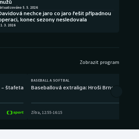
mužů
ktualizováno 5. 5. 2026
Davidová nechce jaro co jaro řešit případnou
operaci, konec sezony nesledovala
1. 3. 2026
Zobrazit program
BASEBALL A SOFTBAL
 – štafeta
Baseballová extraliga: Hroši Brno – Eagles
Zítra
,
12:55
-
16:15