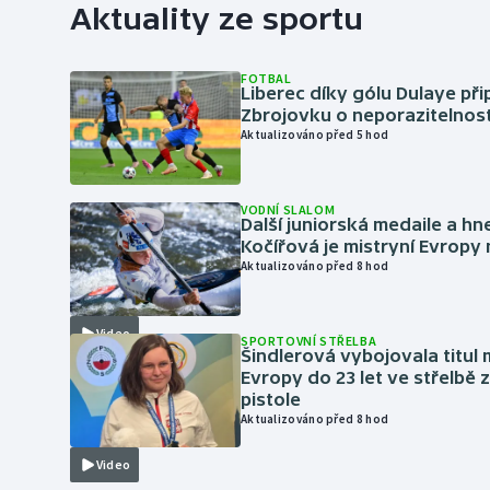
Aktuality ze sportu
FOTBAL
Liberec díky gólu Dulaye přip
Zbrojovku o neporazitelnos
Aktualizováno před 5 hod
VODNÍ SLALOM
Další juniorská medaile a hn
Kočířová je mistryní Evropy
Aktualizováno před 8 hod
Video
SPORTOVNÍ STŘELBA
Šindlerová vybojovala titul 
Evropy do 23 let ve střelbě 
pistole
Aktualizováno před 8 hod
Video