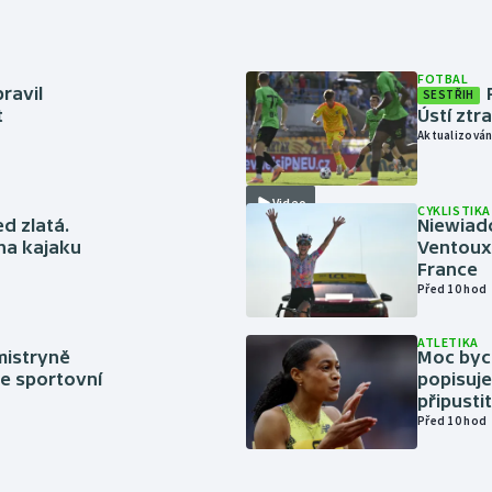
FOTBAL
ravil
SESTŘIH
t
Ústí ztr
Aktualizován
Video
CYKLISTIKA
ed zlatá.
Niewiad
 na kajaku
Ventoux 
France
Před 10 hod
ATLETIKA
mistryně
Moc bych
ze sportovní
popisuje
připustit
Před 10 hod