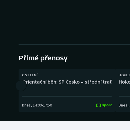
Curling
Dostihy
Florbal
Futsal
Přímé přenosy
Golf
Gymnastika
OSTATNÍ
HOKEJ
Orientační běh: SP Česko – střední trať
Hoke
Dnes
,
14:00
-
17:50
Dnes
,