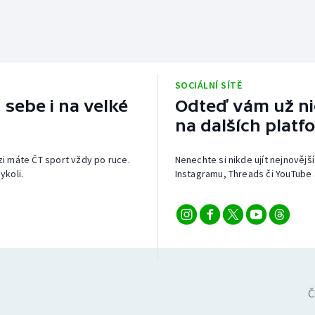
SOCIÁLNÍ SÍTĚ
 sebe i na velké
Odteď vám už nic
na dalších platf
izi máte ČT sport vždy po ruce.
Nenechte si nikde ujít nejnovější
ykoli.
Instagramu, Threads či YouTube 
Č