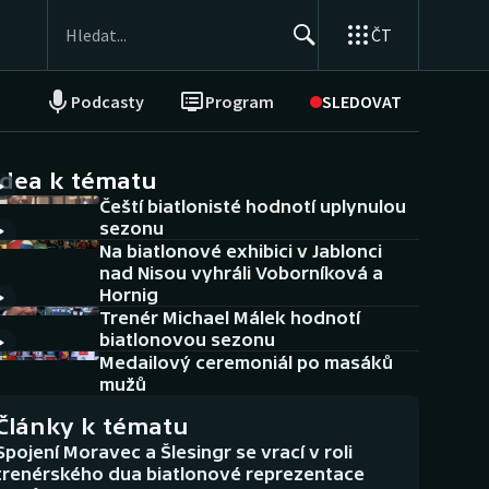
ČT
Podcasty
Program
SLEDOVAT
NEPŘEHLÉDNĚTE
Soutěže
idea k tématu
Čeští biatlonisté hodnotí uplynulou
Historické návraty
sezonu
Na biatlonové exhibici v Jablonci
Aplikace ČT sport
nad Nisou vyhráli Voborníková a
Hornig
AZ kvíz
Trenér Michael Málek hodnotí
biatlonovou sezonu
Medailový ceremoniál po masáků
mužů
Články k tématu
Spojení Moravec a Šlesingr se vrací v roli
trenérského dua biatlonové reprezentace