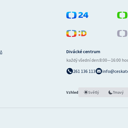
Divácké centrum
ů
každý všední den:
8:00—16:00 ho
261 136 113
info@ceskate
Vzhled
Světlý
Tmavý