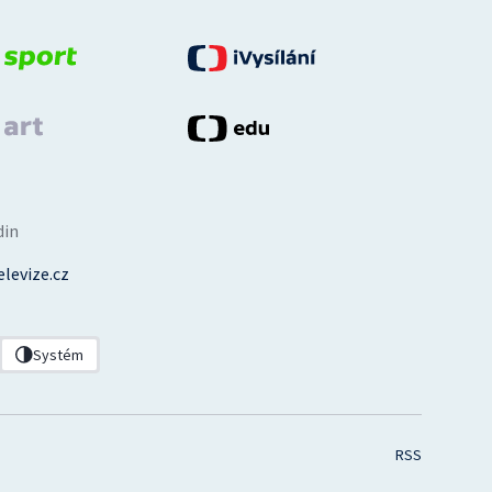
din
levize.cz
Systém
RSS