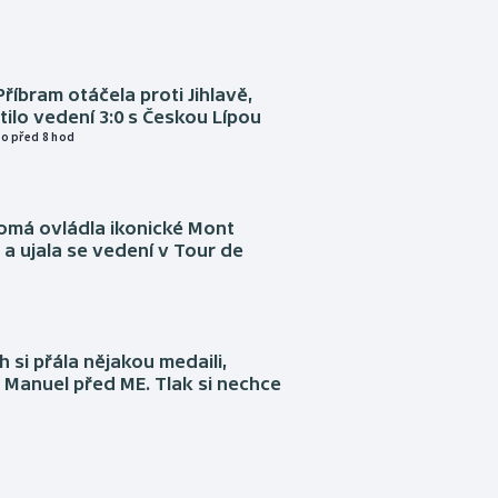
Příbram otáčela proti Jihlavě,
atilo vedení 3:0 s Českou Lípou
o před 8 hod
omá ovládla ikonické Mont
a ujala se vedení v Tour de
 si přála nějakou medaili,
 Manuel před ME. Tlak si nechce