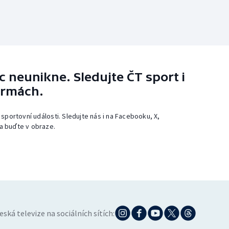
 neunikne. Sledujte ČT sport i
ormách.
 sportovní události. Sledujte nás i na Facebooku, X,
a buďte v obraze.
eská televize na sociálních sítích: