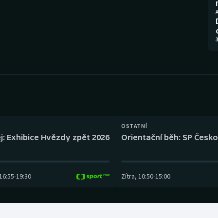
Moderní pětiboj
Triatlon
A
Motorsport
Veslování
3
Olympijské hry
Vodní slalom
Parasport
Volejbal
Plavání
Ostatní
Plážový volejbal
OSTATNÍ
j: Exhibice Hvězdy zpět 2026
Orientační běh: SP Česko
16:55
-
19:30
Zítra
,
10:50
-
15:00