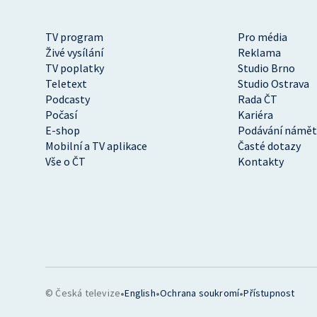
TV program
Pro média
Živé vysílání
Reklama
TV poplatky
Studio Brno
Teletext
Studio Ostrava
Podcasty
Rada ČT
Počasí
Kariéra
E-shop
Podávání námět
Mobilní a TV aplikace
Časté dotazy
Vše o ČT
Kontakty
•
•
•
© Česká televize
English
Ochrana soukromí
Přístupnost