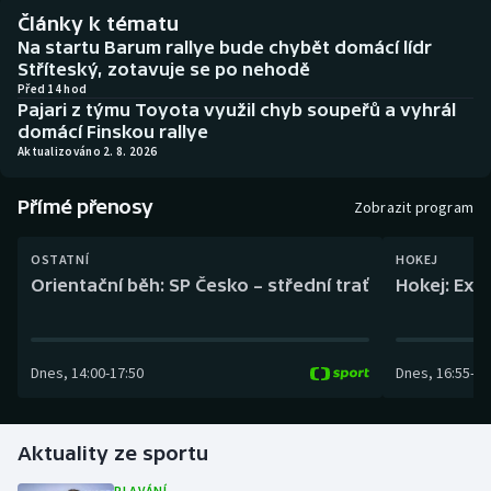
Baseball a softbal
Soutěže
Články k tématu
Na startu Barum rallye bude chybět domácí lídr
Basketbal
Historické návraty
Stříteský, zotavuje se po nehodě
Před 14 hod
Pajari z týmu Toyota využil chyb soupeřů a vyhrál
Biatlon
Aplikace ČT sport
domácí Finskou rallye
Aktualizováno 2. 8. 2026
Boby a skeleton
AZ kvíz
Přímé přenosy
Zobrazit program
Box
OSTATNÍ
HOKEJ
Curling
Orientační běh: SP Česko – střední trať
Hokej: Exh
Dostihy
Dnes
,
14:00
-
17:50
Dnes
,
16:55
-
19
Florbal
Futsal
Aktuality ze sportu
Golf
PLAVÁNÍ