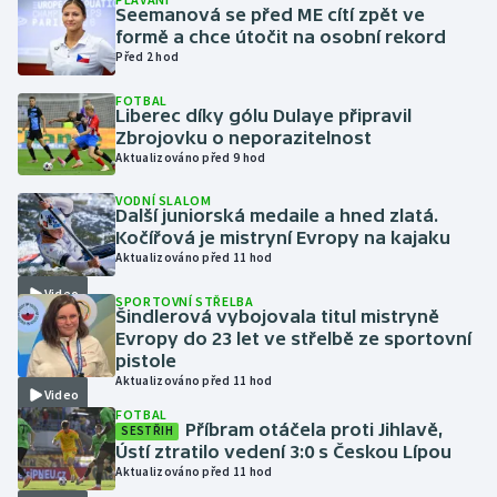
Seemanová se před ME cítí zpět ve
formě a chce útočit na osobní rekord
Gymnastika
Před 2 hod
FOTBAL
Házená
Liberec díky gólu Dulaye připravil
Zbrojovku o neporazitelnost
Jezdectví
Aktualizováno před 9 hod
VODNÍ SLALOM
Judo
Další juniorská medaile a hned zlatá.
Kočířová je mistryní Evropy na kajaku
Aktualizováno před 11 hod
Krasobruslení
Video
SPORTOVNÍ STŘELBA
Lezení
Šindlerová vybojovala titul mistryně
Evropy do 23 let ve střelbě ze sportovní
pistole
Lyže a snowboard
Aktualizováno před 11 hod
Video
FOTBAL
Moderní pětiboj
Příbram otáčela proti Jihlavě,
SESTŘIH
Ústí ztratilo vedení 3:0 s Českou Lípou
Aktualizováno před 11 hod
Motorsport