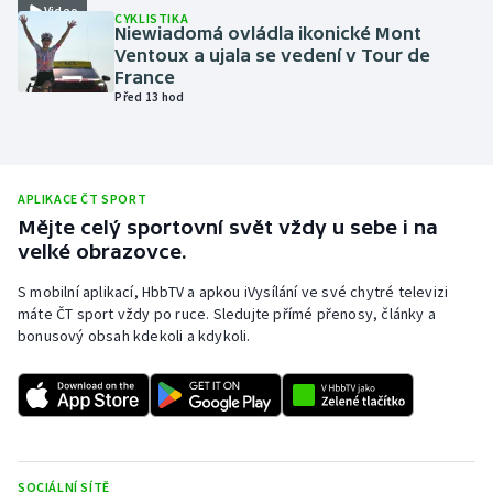
Video
CYKLISTIKA
Olympijské hry
Niewiadomá ovládla ikonické Mont
Ventoux a ujala se vedení v Tour de
France
Parasport
Před 13 hod
Plavání
Plážový volejbal
APLIKACE ČT SPORT
Mějte celý sportovní svět vždy u sebe i na
Ragby
velké obrazovce.
S mobilní aplikací, HbbTV a apkou iVysílání ve své chytré televizi
Rychlobruslení
máte ČT sport vždy po ruce. Sledujte přímé přenosy, články a
bonusový obsah kdekoli a kdykoli.
Rychlostní kanoistika
Short track
Sportovní střelba
SOCIÁLNÍ SÍTĚ