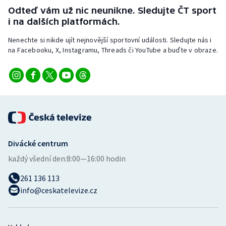
Stolní tenis
Odteď vám už nic neunikne. Sledujte ČT sport
i na dalších platformách.
Triatlon
Nenechte si nikde ujít nejnovější sportovní události. Sledujte nás i
na Facebooku, X, Instagramu, Threads či YouTube a buďte v obraze.
Veslování
Vodní slalom
Volejbal
Ostatní
Divácké centrum
každý všední den:
8:00—16:00 hodin
261 136 113
info@ceskatelevize.cz