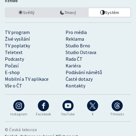
Vzhled
Světlý
Tmavý
Systém
TV program
Pro média
Živé vysílání
Reklama
TV poplatky
Studio Brno
Teletext
Studio Ostrava
Podcasty
Rada ČT
Počasí
Kariéra
E-shop
Podávání námětů
Mobilní a TV aplikace
Časté dotazy
Vše o ČT
Kontakty
Instagram
Facebook
YouTube
X
Threads
© Česká televize