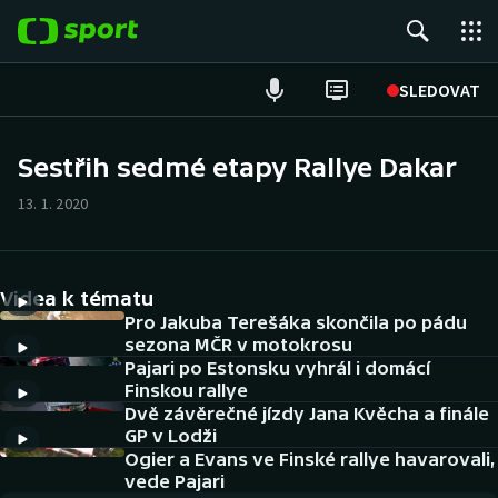
POPULÁRNÍ
SLEDOVAT
Fotbal
Sestřih sedmé etapy Rallye Dakar
Hokej
13. 1. 2020
Tenis
Videa k tématu
Atletika
Pro Jakuba Terešáka skončila po pádu
sezona MČR v motokrosu
Cyklistika
Pajari po Estonsku vyhrál i domácí
Finskou rallye
DALŠÍ SPORTY
Dvě závěrečné jízdy Jana Kvěcha a finále
GP v Lodži
Americký fotbal
Ogier a Evans ve Finské rallye havarovali,
NEPŘEHLÉDNĚTE
vede Pajari