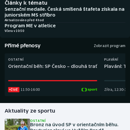
Články k tématu
Baseball a softbal
Soutěže
Senzační medaile. Česká smíšená štafeta získala na
juniorském MS stříbro
Basketbal
Historické návraty
Aktualizováno před 4 hod
Program ME v atletice
Včera v 10:50
Biatlon
Aplikace ČT sport
Přímé přenosy
Boby a skeleton
AZ kvíz
Zobrazit program
Box
OSTATNÍ
PLAVÁNÍ
Orientační běh: SP Česko – dlouhá trať
Plavání: TK
Curling
Dostihy
11:50
-
16:00
Zítra
,
12:30
-
13:
ŽIVĚ
Florbal
Aktuality ze sportu
Futsal
OSTATNÍ
Bronz na úvod SP v orientačním běhu.
Golf