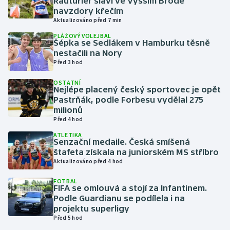
Rauturier slaví ve Vyšším Brodě
navzdory křečím
Aktualizováno před 7 min
Gymnastika
PLÁŽOVÝ VOLEJBAL
Šépka se Sedlákem v Hamburku těsně
Házená
nestačili na Nory
Před 3 hod
Jezdectví
OSTATNÍ
Nejlépe placený český sportovec je opět
Judo
Pastrňák, podle Forbesu vydělal 275
milionů
Před 4 hod
Krasobruslení
ATLETIKA
Senzační medaile. Česká smíšená
Lezení
štafeta získala na juniorském MS stříbro
Aktualizováno před 4 hod
Lyže a snowboard
FOTBAL
FIFA se omlouvá a stojí za Infantinem.
Moderní pětiboj
Podle Guardianu se podílela i na
projektu superligy
Před 5 hod
Motorsport