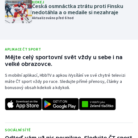
HOKEJ
Česká osmnáctka ztrátu proti Finsku
Olympijské hry
nedotáhla a o medaile si nezahraje
Aktualizováno před 6 hod
Parasport
Plavání
APLIKACE ČT SPORT
Plážový volejbal
Mějte celý sportovní svět vždy u sebe i na
velké obrazovce.
Ragby
S mobilní aplikací, HbbTV a apkou iVysílání ve své chytré televizi
máte ČT sport vždy po ruce. Sledujte přímé přenosy, články a
Rychlobruslení
bonusový obsah kdekoli a kdykoli.
Rychlostní kanoistika
Short track
Sportovní střelba
SOCIÁLNÍ SÍTĚ
Odteď vám už nic neunikne. Sledujte ČT sport