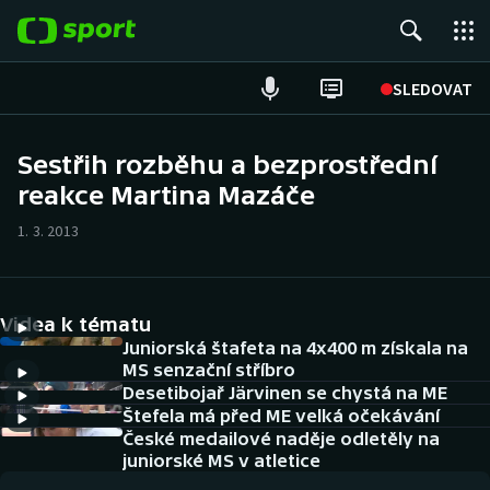
POPULÁRNÍ
SLEDOVAT
Fotbal
Sestřih rozběhu a bezprostřední
reakce Martina Mazáče
Hokej
1. 3. 2013
Tenis
Atletika
Videa k tématu
Cyklistika
Juniorská štafeta na 4x400 m získala na
MS senzační stříbro
Desetibojař Järvinen se chystá na ME
DALŠÍ SPORTY
Štefela má před ME velká očekávání
České medailové naděje odletěly na
Americký fotbal
NEPŘEHLÉDNĚTE
juniorské MS v atletice