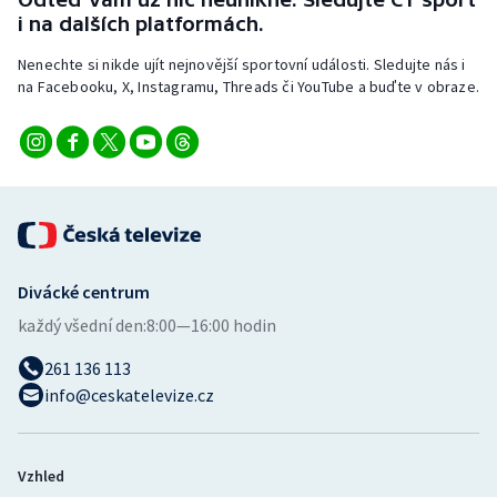
Stolní tenis
i na dalších platformách.
Nenechte si nikde ujít nejnovější sportovní události. Sledujte nás i
Triatlon
na Facebooku, X, Instagramu, Threads či YouTube a buďte v obraze.
Veslování
Vodní slalom
Volejbal
Ostatní
Divácké centrum
každý všední den:
8:00—16:00 hodin
261 136 113
info@ceskatelevize.cz
Vzhled