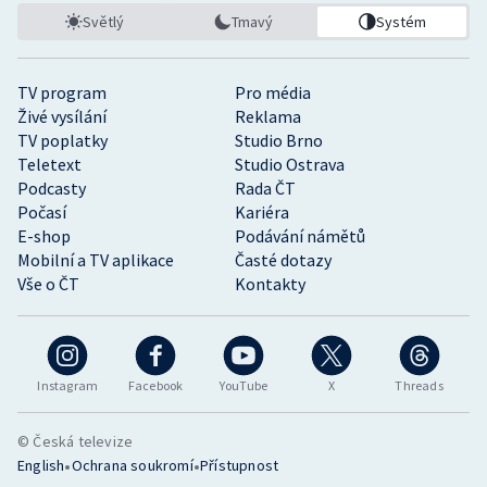
Světlý
Tmavý
Systém
TV program
Pro média
Živé vysílání
Reklama
TV poplatky
Studio Brno
Teletext
Studio Ostrava
Podcasty
Rada ČT
Počasí
Kariéra
E-shop
Podávání námětů
Mobilní a TV aplikace
Časté dotazy
Vše o ČT
Kontakty
Instagram
Facebook
YouTube
X
Threads
© Česká televize
•
•
English
Ochrana soukromí
Přístupnost