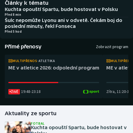
Články k tématu
Atletika
Soutěže
Kuchta opouští Spartu, bude hostovat v Polsku
Před 8 min
Baseball a softbal
Historické návraty
Šulc nepomůže Lyonu ani v odvetě. Čekám boj do
poslední minuty, řekl Fonseca
Před 5 hod
Basketbal
Aplikace ČT sport
Přímé přenosy
Biatlon
AZ kvíz
Zobrazit program
Boby a skeleton
MULTIPŘENOS
ATLETIKA
MULTIPŘEN
ME v atletice 2026: odpolední program
ME v atlet
Box
Curling
19:48
-
23:18
Zítra
,
11:20
-
14:
ŽIVĚ
Cyklistika
Aktuality ze sportu
Dostihy
FOTBAL
Kuchta opouští Spartu, bude hostovat v
Florbal