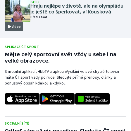
GOLF
Hraju nejlépe v životě, ale na olympiádu
Moderní pětiboj
je ještě co šperkovat, ví Kousková
Před 4 hod
Motorsport
Video
Olympijské hry
APLIKACE ČT SPORT
Parasport
Mějte celý sportovní svět vždy u sebe i na
velké obrazovce.
Plavání
S mobilní aplikací, HbbTV a apkou iVysílání ve své chytré televizi
máte ČT sport vždy po ruce. Sledujte přímé přenosy, články a
Plážový volejbal
bonusový obsah kdekoli a kdykoli.
Ragby
Rychlobruslení
Rychlostní kanoistika
SOCIÁLNÍ SÍTĚ
Odteď vám už nic neunikne. Sledujte ČT sport