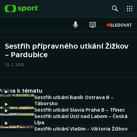
POPULÁRNÍ
SLEDOVAT
ME v atletice
Sestřih přípravného utkání Žižkov
– Pardubice
ME v plavání
15. 1. 2025
Fotbal
Hokej
Videa k tématu
Tenis
Sestřih utkání Baník Ostrava B –
Táborsko
Sestřih utkání Slavia Praha B – Třinec
DALŠÍ SPORTY
Sestřih utkání Ústí nad Labem – Česká
Lípa
Americký fotbal
NEPŘEHLÉDNĚTE
Sestřih utkání Vlašim – Viktoria Žižkov