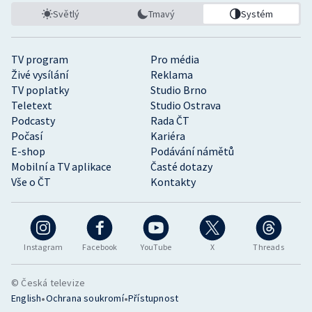
Světlý
Tmavý
Systém
TV program
Pro média
Živé vysílání
Reklama
TV poplatky
Studio Brno
Teletext
Studio Ostrava
Podcasty
Rada ČT
Počasí
Kariéra
E-shop
Podávání námětů
Mobilní a TV aplikace
Časté dotazy
Vše o ČT
Kontakty
Instagram
Facebook
YouTube
X
Threads
© Česká televize
•
•
English
Ochrana soukromí
Přístupnost