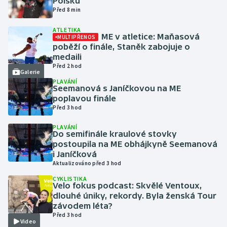
Polsku
Před 8 min
Futsal
ATLETIKA
ME v atletice: Maňasová
MULTIPŘENOS
poběží o finále, Staněk zabojuje o
Golf
medaili
Před 2 hod
Gymnastika
Galerie
PLAVÁNÍ
Seemanová s Janíčkovou na ME
Házená
poplavou finále
Před 3 hod
Jezdectví
PLAVÁNÍ
Do semifinále kraulové stovky
postoupila na ME obhájkyně Seemanová
Judo
i Janíčková
Aktualizováno před 3 hod
Krasobruslení
CYKLISTIKA
Velo fokus podcast: Skvělé Ventoux,
Lezení
dlouhé úniky, rekordy. Byla ženská Tour
závodem léta?
Před 3 hod
Lyže a snowboard
Video