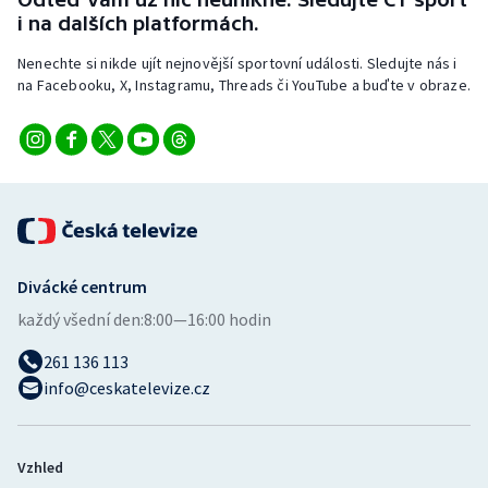
Short track
i na dalších platformách.
Nenechte si nikde ujít nejnovější sportovní události. Sledujte nás i
Sportovní střelba
na Facebooku, X, Instagramu, Threads či YouTube a buďte v obraze.
Stolní tenis
Triatlon
Veslování
Vodní slalom
Divácké centrum
každý všední den:
8:00—16:00 hodin
Volejbal
261 136 113
Ostatní
info@ceskatelevize.cz
Vzhled