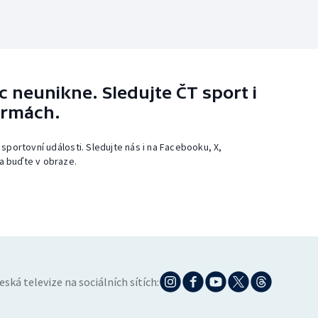
 neunikne. Sledujte ČT sport i
ormách.
 sportovní události. Sledujte nás i na Facebooku, X,
a buďte v obraze.
eská televize na sociálních sítích: