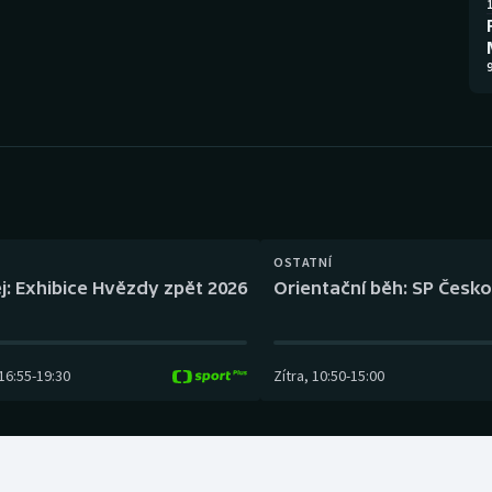
Moderní pětiboj
Triatlon
1
Motorsport
Veslování
9
Olympijské hry
Vodní slalom
Parasport
Volejbal
Plavání
Ostatní
OSTATNÍ
Plážový volejbal
j: Exhibice Hvězdy zpět 2026
Orientační běh: SP Česko
16:55
-
19:30
Zítra
,
10:50
-
15:00