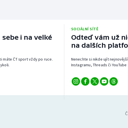
SOCIÁLNÍ SÍTĚ
 sebe i na velké
Odteď vám už nic
na dalších platf
izi máte ČT sport vždy po ruce.
Nenechte si nikde ujít nejnovější
ykoli.
Instagramu, Threads či YouTube 
Č