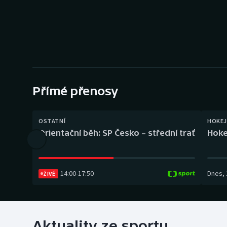
Curling
Dostihy
Florbal
Futsal
Přímé přenosy
Golf
OSTATNÍ
HOKEJ
Gymnastika
Orientační běh: SP Česko – střední trať
Hoke
14:00
-
17:50
Dnes
,
ŽIVĚ
Aktuality ze sportu