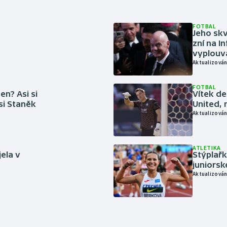
FOTBAL
Jeho skv
zní na I
vyplouvá
Aktualizován
FOTBAL
en? Asi si
Vítek de
 si Staněk
United, 
Aktualizován
ATLETIKA
jela v
Stýplařk
juniors
Aktualizován