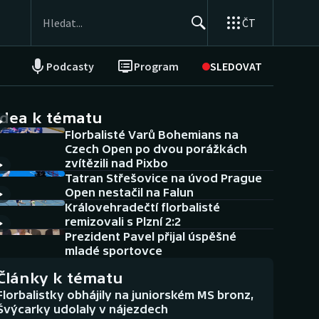
ČT
Podcasty
Program
SLEDOVAT
NEPŘEHLÉDNĚTE
Soutěže
idea k tématu
Florbalisté Varů Bohemians na
Historické návraty
Czech Open po dvou porážkách
zvítězili nad Pixbo
Aplikace ČT sport
Tatran Střešovice na úvod Prague
Open nestačil na Falun
AZ kvíz
Královehradečtí florbalisté
remizovali s Plzní 2:2
Prezident Pavel přijal úspěšné
mladé sportovce
Články k tématu
Florbalistky obhájily na juniorském MS bronz,
Švýcarky udolaly v nájezdech