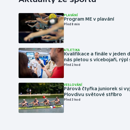
PLAVÁNÍ
Program ME v plavání
Před 8 min
ATLETIKA
Kvalifikace a finále v jeden d
nás pletou s vícebojaři, rýpl
Před 2 hod
VESLOVÁNÍ
Párová čtyřka juniorek si vy
Plovdivu světové stříbro
Před 3 hod