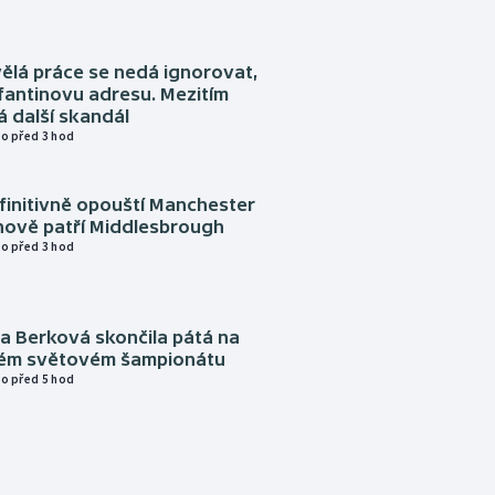
ělá práce se nedá ignorovat,
nfantinovu adresu. Mezitím
 další skandál
o před 3 hod
finitivně opouští Manchester
nově patří Middlesbrough
o před 3 hod
a Berková skončila pátá na
kém světovém šampionátu
o před 5 hod