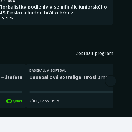
0. 5. 2026
Florbalistky podlehly v semifinále juniorského
MS Finsku a budou hrát o bronz
. 5. 2026
Zobrazit program
BASEBALL A SOFTBAL
 – štafeta
Baseballová extraliga: Hroši Brno – Eagles
Zítra
,
12:55
-
16:15