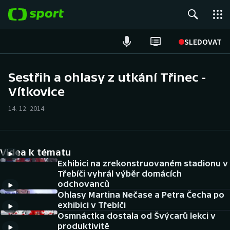
POPULÁRNÍ
SLEDOVAT
Fotbal
Sestřih a ohlasy z utkání Třinec -
Vítkovice
Hokej
14. 12. 2014
Tenis
Atletika
Videa k tématu
Cyklistika
Exhibici na zrekonstruovaném stadionu v
Třebíči vyhrál výběr domácích
odchovanců
DALŠÍ SPORTY
Ohlasy Martina Nečase a Petra Čecha po
exhibici v Třebíči
Americký fotbal
NEPŘEHLÉDNĚTE
Osmnáctka dostala od Švýcarů lekci v
produktivitě