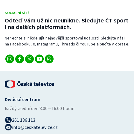
Stolní tenis
SOCIÁLNÍ SÍTĚ
Triatlon
Odteď vám už nic neunikne. Sledujte ČT sport
i na dalších platformách.
Veslování
Nenechte si nikde ujít nejnovější sportovní události. Sledujte nás i
na Facebooku, X, Instagramu, Threads či YouTube a buďte v obraze.
Vodní slalom
Volejbal
Ostatní
Divácké centrum
každý všední den:
8:00—16:00 hodin
261 136 113
info@ceskatelevize.cz