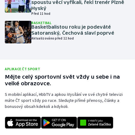
spoustu věcí vyříkali, řekl trenér Plzně
Hyský
Olympijské hry
Před 11 hod
Parasport
BASKETBAL
Basketbalistou roku je podeváté
Satoranský, Čechová slaví poprvé
Plavání
Aktualizováno před 12 hod
Plážový volejbal
Ragby
APLIKACE ČT SPORT
Mějte celý sportovní svět vždy u sebe i na
Rychlobruslení
velké obrazovce.
S mobilní aplikací, HbbTV a apkou iVysílání ve své chytré televizi
Rychlostní kanoistika
máte ČT sport vždy po ruce. Sledujte přímé přenosy, články a
bonusový obsah kdekoli a kdykoli.
Short track
Sportovní střelba