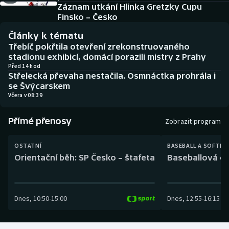
Baseball a softbal
Soutěže
Záznam utkání Hlinka Gretzky Cupu
Finsko – Česko
Basketbal
Historické návraty
Články k tématu
Třebíč pokřtila otevření zrekonstruovaného
Biatlon
Aplikace ČT sport
stadionu exhibicí, domácí porazili mistry z Prahy
Před 14 hod
Střelecká převaha nestačila. Osmnáctka prohrála i
Boby a skeleton
AZ kvíz
se Švýcarskem
Včera v 08:39
Box
Přímé přenosy
Zobrazit program
Curling
OSTATNÍ
BASEBALL A SOFTBA
Dostihy
Orientační běh: SP Česko – štafeta
Baseballová ex
Florbal
Dnes
,
10:50
-
15:00
Dnes
,
12:55
-
16:15
Futsal
Golf