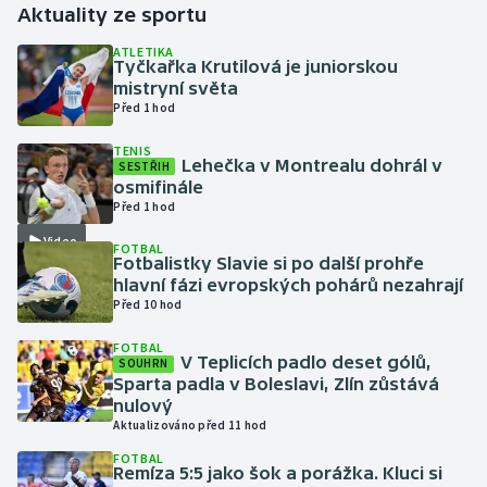
Aktuality ze sportu
Gymnastika
ATLETIKA
Tyčkařka Krutilová je juniorskou
mistryní světa
Házená
Před 1 hod
TENIS
Jezdectví
Lehečka v Montrealu dohrál v
SESTŘIH
osmifinále
Judo
Před 1 hod
Video
FOTBAL
Krasobruslení
Fotbalistky Slavie si po další prohře
hlavní fázi evropských pohárů nezahrají
Před 10 hod
Lezení
FOTBAL
Lyže a snowboard
V Teplicích padlo deset gólů,
SOUHRN
Sparta padla v Boleslavi, Zlín zůstává
nulový
Moderní pětiboj
Aktualizováno před 11 hod
FOTBAL
Motorsport
Remíza 5:5 jako šok a porážka. Kluci si