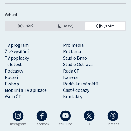
Vzhled
Světlý
Tmavý
Systém
TV program
Pro média
Živé vysílání
Reklama
TV poplatky
Studio Brno
Teletext
Studio Ostrava
Podcasty
Rada ČT
Počasí
Kariéra
E-shop
Podávání námětů
Mobilní a TV aplikace
Časté dotazy
Vše o ČT
Kontakty
Instagram
Facebook
YouTube
X
Threads