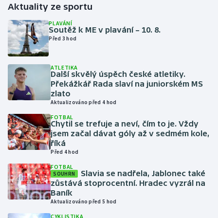
Aktuality ze sportu
Gymnastika
PLAVÁNÍ
Soutěž k ME v plavání – 10. 8.
Před 3 hod
Házená
ATLETIKA
Jezdectví
Další skvělý úspěch české atletiky.
Překážkář Rada slaví na juniorském MS
Judo
zlato
Aktualizováno před 4 hod
Krasobruslení
FOTBAL
Chytil se trefuje a neví, čím to je. Vždy
jsem začal dávat góly až v sedmém kole,
Lezení
říká
Před 4 hod
Lyže a snowboard
FOTBAL
Slavia se nadřela, Jablonec také
SOUHRN
zůstává stoprocentní. Hradec vyzrál na
Moderní pětiboj
Baník
Aktualizováno před 5 hod
Motorsport
CYKLISTIKA