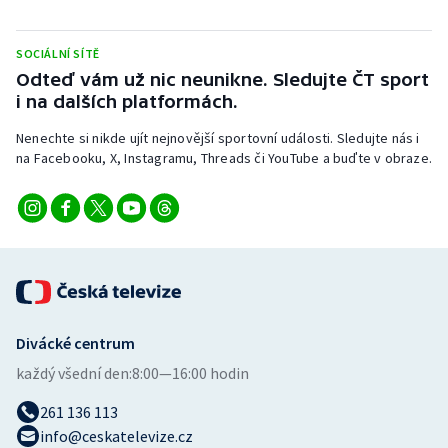
Stolní tenis
SOCIÁLNÍ SÍTĚ
Triatlon
Odteď vám už nic neunikne. Sledujte ČT sport
i na dalších platformách.
Veslování
Nenechte si nikde ujít nejnovější sportovní události. Sledujte nás i
Vodní slalom
na Facebooku, X, Instagramu, Threads či YouTube a buďte v obraze.
Volejbal
Ostatní
Divácké centrum
každý všední den:
8:00—16:00 hodin
261 136 113
info@ceskatelevize.cz