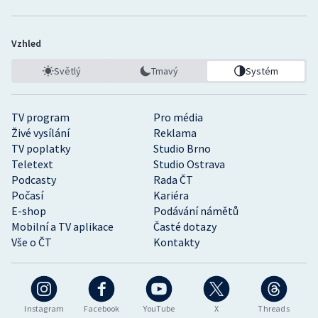
Vzhled
Světlý
Tmavý
Systém
TV program
Pro média
Živé vysílání
Reklama
TV poplatky
Studio Brno
Teletext
Studio Ostrava
Podcasty
Rada ČT
Počasí
Kariéra
E-shop
Podávání námětů
Mobilní a TV aplikace
Časté dotazy
Vše o ČT
Kontakty
Instagram
Facebook
YouTube
X
Threads