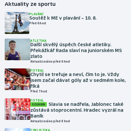
Aktuality ze sportu
Gymnastika
PLAVÁNÍ
Soutěž k ME v plavání – 10. 8.
Před 6 hod
Házená
ATLETIKA
Jezdectví
Další skvělý úspěch české atletiky.
Překážkář Rada slaví na juniorském MS
Judo
zlato
Aktualizováno před 6 hod
Krasobruslení
FOTBAL
Chytil se trefuje a neví, čím to je. Vždy
jsem začal dávat góly až v sedmém kole,
Lezení
říká
Před 7 hod
Lyže a snowboard
FOTBAL
Slavia se nadřela, Jablonec také
SOUHRN
zůstává stoprocentní. Hradec vyzrál na
Moderní pětiboj
Baník
Aktualizováno před 8 hod
Motorsport
CYKLISTIKA