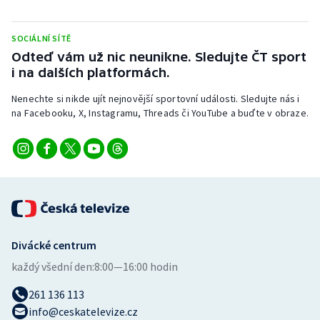
Stolní tenis
SOCIÁLNÍ SÍTĚ
Triatlon
Odteď vám už nic neunikne. Sledujte ČT sport
i na dalších platformách.
Veslování
Nenechte si nikde ujít nejnovější sportovní události. Sledujte nás i
Vodní slalom
na Facebooku, X, Instagramu, Threads či YouTube a buďte v obraze.
Volejbal
Ostatní
Divácké centrum
každý všední den:
8:00—16:00 hodin
261 136 113
info@ceskatelevize.cz