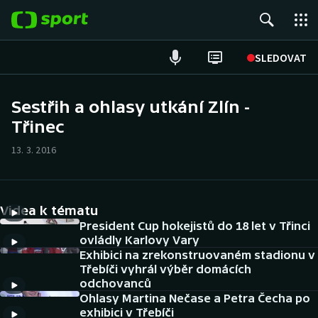
POPULÁRNÍ
SLEDOVAT
Fotbal
Sestřih a ohlasy utkání Zlín -
Třinec
Hokej
13. 3. 2016
Tenis
Atletika
Videa k tématu
Cyklistika
President Cup hokejistů do 18 let v Třinci
ovládly Karlovy Vary
Exhibici na zrekonstruovaném stadionu v
DALŠÍ SPORTY
Třebíči vyhrál výběr domácích
odchovanců
Americký fotbal
NEPŘEHLÉDNĚTE
Ohlasy Martina Nečase a Petra Čecha po
exhibici v Třebíči