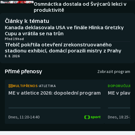
Baseball a softbal
Soutěže
Osmnáctka dostala od Švýcarů lekci v
produktivitě
Basketbal
Historické návraty
Články k tématu
Kanada deklasovala USA ve finále Hlinka Gretzky
Biatlon
Aplikace ČT sport
Cupu a vrátila se na trůn
Před 19 hod
Třebíč pokřtila otevření zrekonstruovaného
Boby a skeleton
AZ kvíz
stadionu exhibicí, domácí porazili mistry z Prahy
8. 8. 2026
Box
Přímé přenosy
Zobrazit program
Curling
MULTIPŘENOS
ATLETIKA
DOPORUČUJEM
Dostihy
ME v atletice 2026: dopolední program
ME v plaván
Florbal
Dnes
,
11:20
-
14:40
Dnes
,
18:25
-
21
Futsal
Golf