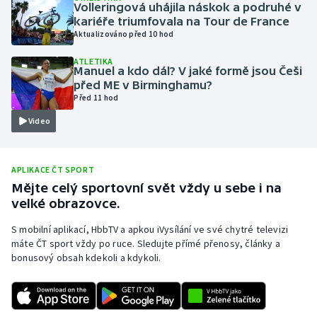
Volleringová uhájila náskok a podruhé v
Olympijské hry
kariéře triumfovala na Tour de France
Aktualizováno před 10 hod
Parasport
ATLETIKA
Manuel a kdo dál? V jaké formě jsou Češi
před ME v Birminghamu?
Plavání
Před 11 hod
Video
Plážový volejbal
Ragby
APLIKACE ČT SPORT
Mějte celý sportovní svět vždy u sebe i na
Rychlobruslení
velké obrazovce.
Rychlostní kanoistika
S mobilní aplikací, HbbTV a apkou iVysílání ve své chytré televizi
máte ČT sport vždy po ruce. Sledujte přímé přenosy, články a
bonusový obsah kdekoli a kdykoli.
Short track
Sportovní střelba