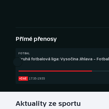
Curling
Dostihy
Florbal
Futsal
Přímé přenosy
Golf
FOTBAL
Druhá fotbalová liga: Vysočina Jihlava – Fotba
Gymnastika
17:35
-
19:55
ŽIVĚ
Aktuality ze sportu