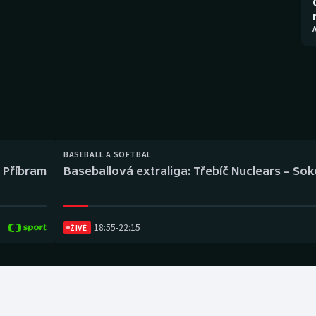
Moderní pětiboj
Triatlon
A
Motorsport
Veslování
Olympijské hry
Vodní slalom
Parasport
Volejbal
Plavání
Ostatní
BASEBALL A SOFTBAL
l Příbram
Baseballová extraliga: Třebíč Nuclears – So
Plážový volejbal
18:55
-
22:15
ŽIVĚ