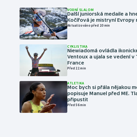
VODNÍ SLALOM
Další juniorská medaile a hn
Kočířová je mistryní Evropy
Aktualizováno před 20 min
CYKLISTIKA
Niewiadomá ovládla ikonick
Ventoux a ujala se vedení v
France
Před 22 min
ATLETIKA
Moc bych si přála nějakou me
popisuje Manuel před ME. Tl
připustit
Před 56 min