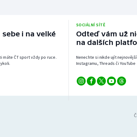
SOCIÁLNÍ SÍTĚ
 sebe i na velké
Odteď vám už nic
na dalších platf
izi máte ČT sport vždy po ruce.
Nenechte si nikde ujít nejnovější
ykoli.
Instagramu, Threads či YouTube 
Č