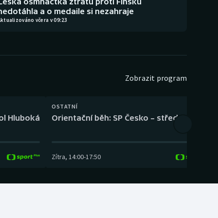
Česká osmnáctka ztrátu proti Finsku
nedotáhla a o medaile si nezahraje
ktualizováno včera v 09:23
Zobrazit program
OSTATNÍ
H
kol Hluboká
Orientační běh: SP Česko – střední trať
H
Zítra
,
14:00
-
17:50
Z