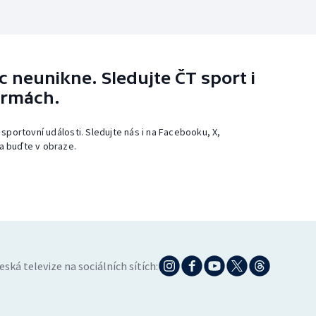
 neunikne. Sledujte ČT sport i
ormách.
 sportovní události. Sledujte nás i na Facebooku, X,
a buďte v obraze.
eská televize na sociálních sítích: