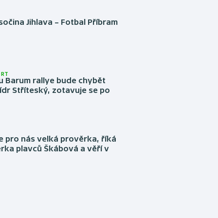
očina Jihlava – Fotbal Příbram
ORT
u Barum rallye bude chybět
ídr Stříteský, zotavuje se po
e pro nás velká prověrka, říká
rka plavců Škábová a věří v