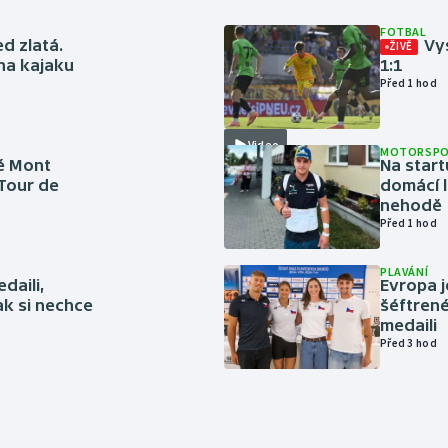
FOTBAL
ed zlatá.
Vys
ŽIVĚ
 na kajaku
1:1
Před 1 hod
Video
MOTORSP
é Mont
Na start
 Tour de
domácí l
nehodě
Před 1 hod
PLAVÁNÍ
daili,
Evropa j
ak si nechce
šéftrené
medaili
Před 3 hod