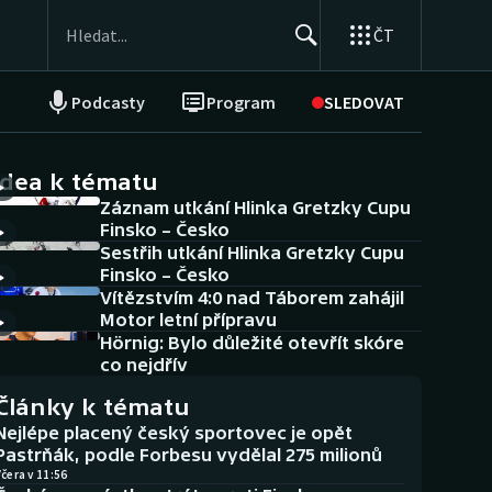
ČT
Podcasty
Program
SLEDOVAT
NEPŘEHLÉDNĚTE
Soutěže
idea k tématu
Záznam utkání Hlinka Gretzky Cupu
Historické návraty
Finsko – Česko
Sestřih utkání Hlinka Gretzky Cupu
Aplikace ČT sport
Finsko – Česko
Vítězstvím 4:0 nad Táborem zahájil
AZ kvíz
Motor letní přípravu
Hörnig: Bylo důležité otevřít skóre
co nejdřív
Články k tématu
Nejlépe placený český sportovec je opět
Pastrňák, podle Forbesu vydělal 275 milionů
čera v 11:56