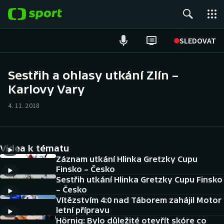
POPULÁRNÍ
SLEDOVAT
Fotbal
Sestřih a ohlasy utkání Zlín –
Karlovy Vary
Hokej
4. 11. 2018
Tenis
Atletika
Videa k tématu
Cyklistika
Záznam utkání Hlinka Gretzky Cupu
Finsko – Česko
Sestřih utkání Hlinka Gretzky Cupu Finsko
DALŠÍ SPORTY
– Česko
Vítězstvím 4:0 nad Táborem zahájil Motor
Americký fotbal
NEPŘEHLÉDNĚTE
letní přípravu
Hörnig: Bylo důležité otevřít skóre co