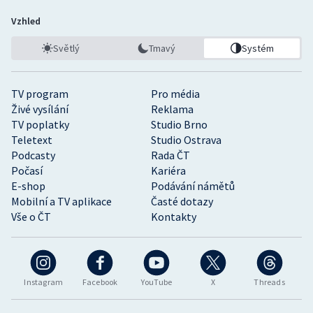
Vzhled
Světlý
Tmavý
Systém
TV program
Pro média
Živé vysílání
Reklama
TV poplatky
Studio Brno
Teletext
Studio Ostrava
Podcasty
Rada ČT
Počasí
Kariéra
E-shop
Podávání námětů
Mobilní a TV aplikace
Časté dotazy
Vše o ČT
Kontakty
Instagram
Facebook
YouTube
X
Threads