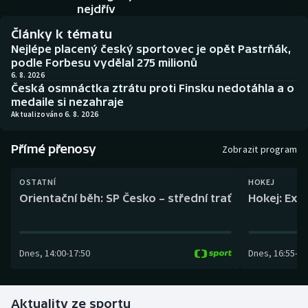
Baseball a softbal
Soutěže
nejdřív
Články k tématu
Basketbal
Historické návraty
Nejlépe placený český sportovec je opět Pastrňák,
podle Forbesu vydělal 275 milionů
Biatlon
Aplikace ČT sport
6. 8. 2026
Česká osmnáctka ztrátu proti Finsku nedotáhla a o
medaile si nezahraje
Boby a skeleton
AZ kvíz
Aktualizováno 6. 8. 2026
Box
Přímé přenosy
Zobrazit program
Curling
OSTATNÍ
HOKEJ
Orientační běh: SP Česko – střední trať
Hokej: Exh
Dostihy
Florbal
Dnes
,
14:00
-
17:50
Dnes
,
16:55
-
19
Futsal
Aktuality ze sportu
Golf