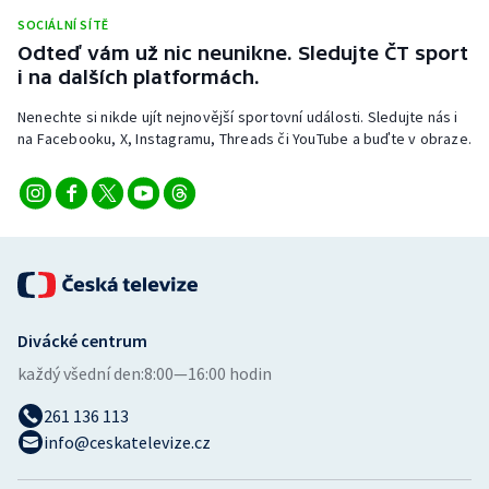
Stolní tenis
SOCIÁLNÍ SÍTĚ
Odteď vám už nic neunikne. Sledujte ČT sport
Triatlon
i na dalších platformách.
Nenechte si nikde ujít nejnovější sportovní události. Sledujte nás i
Veslování
na Facebooku, X, Instagramu, Threads či YouTube a buďte v obraze.
Vodní slalom
Volejbal
Ostatní
Divácké centrum
každý všední den:
8:00—16:00 hodin
261 136 113
info@ceskatelevize.cz