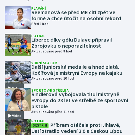
PLAVÁNÍ
Seemanová se před ME cítí zpět ve
Gymnastika
formě a chce útočit na osobní rekord
Před 1 hod
Házená
FOTBAL
Liberec díky gólu Dulaye připravil
Jezdectví
Zbrojovku o neporazitelnost
Aktualizováno před 8 hod
Judo
VODNÍ SLALOM
Další juniorská medaile a hned zlatá.
Krasobruslení
Kočířová je mistryní Evropy na kajaku
Aktualizováno před 10 hod
Lezení
Video
SPORTOVNÍ STŘELBA
Šindlerová vybojovala titul mistryně
Lyže a snowboard
Evropy do 23 let ve střelbě ze sportovní
pistole
Aktualizováno před 11 hod
Moderní pětiboj
Video
FOTBAL
Příbram otáčela proti Jihlavě,
SESTŘIH
Motorsport
Ústí ztratilo vedení 3:0 s Českou Lípou