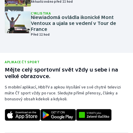
Aktualizováno před 11 hod
Olympijské hry
Video
CYKLISTIKA
Niewiadomá ovládla ikonické Mont
Parasport
Ventoux a ujala se vedení v Tour de
France
Před 12 hod
Plavání
Plážový volejbal
APLIKACE ČT SPORT
Ragby
Mějte celý sportovní svět vždy u sebe i na
velké obrazovce.
Rychlobruslení
S mobilní aplikací, HbbTV a apkou iVysílání ve své chytré televizi
máte ČT sport vždy po ruce. Sledujte přímé přenosy, články a
Rychlostní kanoistika
bonusový obsah kdekoli a kdykoli.
Short track
Sportovní střelba