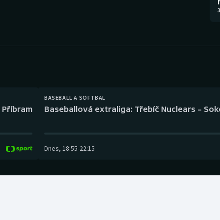
Moderní pětiboj
Triatlon
3
Motorsport
Veslování
Olympijské hry
Vodní slalom
Parasport
Volejbal
Plavání
Ostatní
BASEBALL A SOFTBAL
l Příbram
Baseballová extraliga: Třebíč Nuclears – So
Plážový volejbal
Dnes
,
18:55
-
22:15