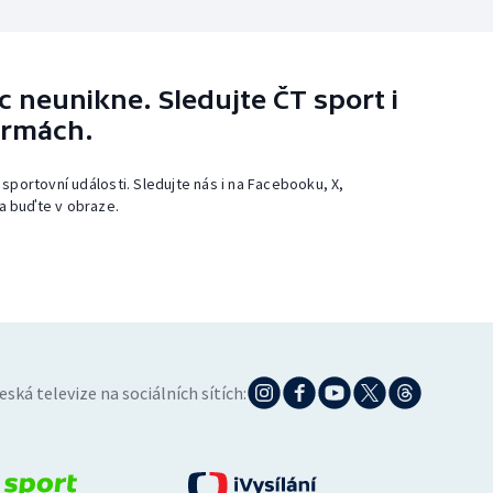
 neunikne. Sledujte ČT sport i
ormách.
 sportovní události. Sledujte nás i na Facebooku, X,
a buďte v obraze.
eská televize na sociálních sítích: