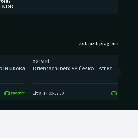
role?
. 8. 2026
Zobrazit program
OSTATNÍ
H
kol Hluboká
Orientační běh: SP Česko – střední trať
H
Zítra
,
14:00
-
17:50
Z