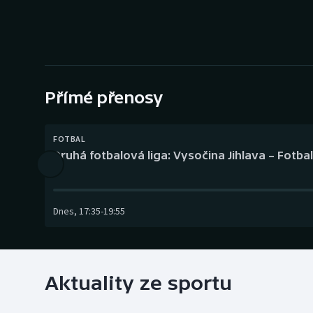
Curling
Dostihy
Florbal
Přímé přenosy
Futsal
Golf
FOTBAL
Druhá fotbalová liga: Vysočina Jihlava – Fotba
Gymnastika
Dnes
,
17:35
-
19:55
Aktuality ze sportu