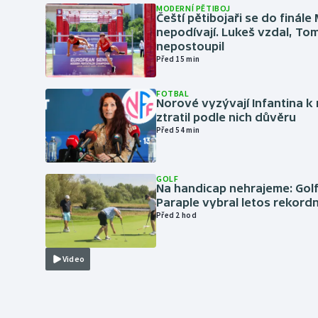
MODERNÍ PĚTIBOJ
Čeští pětibojaři se do finále
nepodívají. Lukeš vzdal, To
nepostoupil
Před 15 min
FOTBAL
Norové vyzývají Infantina k 
ztratil podle nich důvěru
Před 54 min
GOLF
Na handicap nehrajeme: Golf
Paraple vybral letos rekordn
Před 2 hod
Video