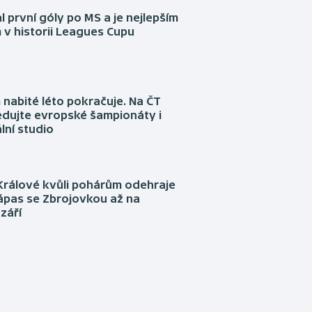
l první góly po MS a je nejlepším
 v historii Leagues Cupu
nabité léto pokračuje. Na ČT
edujte evropské šampionáty i
lní studio
Králové kvůli pohárům odehraje
ápas se Zbrojovkou až na
září