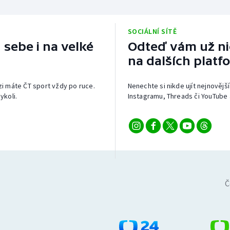
SOCIÁLNÍ SÍTĚ
 sebe i na velké
Odteď vám už nic
na dalších platf
izi máte ČT sport vždy po ruce.
Nenechte si nikde ujít nejnovější
ykoli.
Instagramu, Threads či YouTube 
Č