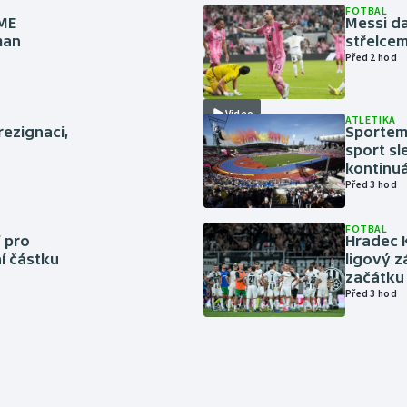
FOTBAL
 ME
Messi da
man
střelcem
Před 2 hod
Video
ATLETIKA
rezignaci,
Sportem 
sport sl
kontinuá
Před 3 hod
FOTBAL
 pro
Hradec 
í částku
ligový z
začátku 
Před 3 hod