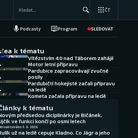
ČT
Podcasty
Program
SLEDOVAT
NEPŘEHLÉDNĚTE
Soutěže
idea k tématu
Vítězstvím 4:0 nad Táborem zahájil
Historické návraty
Motor letní přípravu
Pardubice zapracovávají zvučné
Aplikace ČT sport
posily
Pardubičtí hokejisté začali přípravu
AZ kvíz
na ledě
Kometa začala přípravu na ledě
Články k tématu
Novým předsedou diciplinárky je Bičánek.
Ujčík ve funkci končí po osmi letech
ktualizováno 5. 8. 2026
Rulík už na ledě cepuje Kladno. Co Jágr a jeho