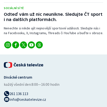
Stolní tenis
SOCIÁLNÍ SÍTĚ
Odteď vám už nic neunikne. Sledujte ČT sport
Triatlon
i na dalších platformách.
Veslování
Nenechte si nikde ujít nejnovější sportovní události. Sledujte nás i
na Facebooku, X, Instagramu, Threads či YouTube a buďte v obraze.
Vodní slalom
Volejbal
Ostatní
Divácké centrum
každý všední den:
8:00—16:00 hodin
261 136 113
info@ceskatelevize.cz