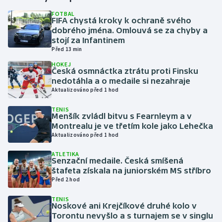
FOTBAL
FIFA chystá kroky k ochraně svého
Gymnastika
dobrého jména. Omlouvá se za chyby a
stojí za Infantinem
Házená
Před 13 min
HOKEJ
Jezdectví
Česká osmnáctka ztrátu proti Finsku
nedotáhla a o medaile si nezahraje
Aktualizováno před 1 hod
Judo
TENIS
Menšík zvládl bitvu s Fearnleym a v
Krasobruslení
Montrealu je ve třetím kole jako Lehečka
Aktualizováno před 1 hod
Lezení
ATLETIKA
Senzační medaile. Česká smíšená
Lyže a snowboard
štafeta získala na juniorském MS stříbro
Před 2 hod
Moderní pětiboj
TENIS
Noskové ani Krejčíkové druhé kolo v
Motorsport
Torontu nevyšlo a s turnajem se v singlu