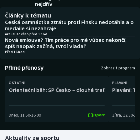
Baseball a softbal
Soutěže
nejdřív
Články k tématu
Basketbal
Historické návraty
Česká osmnáctka ztrátu proti Finsku nedotáhla a o
medaile si nezahraje
Biatlon
Aplikace ČT sport
Aktualizováno před 1 hod
Nová smlouva? Tím práce pro mě vůbec nekončí,
spíš naopak začíná, tvrdí Vladař
Boby a skeleton
AZ kvíz
Před 16 hod
Box
Přímé přenosy
Zobrazit program
Curling
OSTATNÍ
PLAVÁNÍ
Orientační běh: SP Česko – dlouhá trať
Plavání: TK
Dostihy
Florbal
Dnes
,
11:50
-
16:00
Zítra
,
12:30
-
13:
Futsal
Aktuality ze sportu
Golf