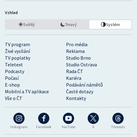
Vzhled
Světlý
Tmavý
Systém
TV program
Pro média
Živé vysílání
Reklama
TV poplatky
Studio Brno
Teletext
Studio Ostrava
Podcasty
Rada ČT
Počasí
Kariéra
E-shop
Podávání námětů
Mobilní a TV aplikace
Časté dotazy
Vše o ČT
Kontakty
Instagram
Facebook
YouTube
X
Threads