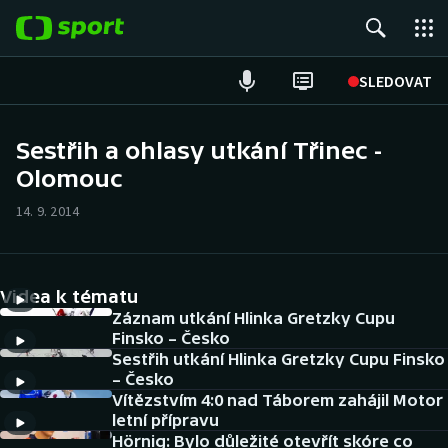
POPULÁRNÍ
SLEDOVAT
Fotbal
Sestřih a ohlasy utkání Třinec -
Olomouc
Hokej
14. 9. 2014
Tenis
Atletika
Videa k tématu
Cyklistika
Záznam utkání Hlinka Gretzky Cupu
Finsko – Česko
Sestřih utkání Hlinka Gretzky Cupu Finsko
DALŠÍ SPORTY
– Česko
Vítězstvím 4:0 nad Táborem zahájil Motor
Americký fotbal
NEPŘEHLÉDNĚTE
letní přípravu
Hörnig: Bylo důležité otevřít skóre co