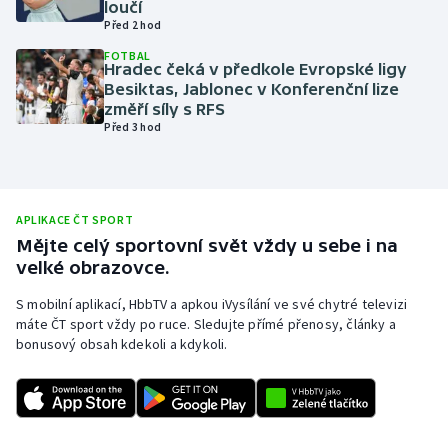
loučí
Před 2 hod
Olympijské hry
FOTBAL
Hradec čeká v předkole Evropské ligy
Parasport
Besiktas, Jablonec v Konferenční lize
změří síly s RFS
Plavání
Před 3 hod
Plážový volejbal
Ragby
APLIKACE ČT SPORT
Mějte celý sportovní svět vždy u sebe i na
velké obrazovce.
Rychlobruslení
S mobilní aplikací, HbbTV a apkou iVysílání ve své chytré televizi
Rychlostní kanoistika
máte ČT sport vždy po ruce. Sledujte přímé přenosy, články a
bonusový obsah kdekoli a kdykoli.
Short track
Sportovní střelba