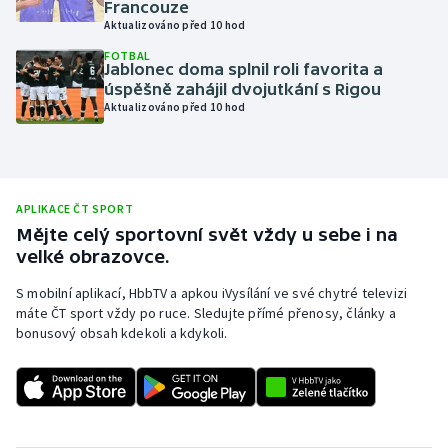
Francouze
Aktualizováno před 10 hod
Olympijské hry
FOTBAL
Jablonec doma splnil roli favorita a
Parasport
úspěšně zahájil dvojutkání s Rigou
Aktualizováno před 10 hod
Plavání
Plážový volejbal
APLIKACE ČT SPORT
Ragby
Mějte celý sportovní svět vždy u sebe i na
velké obrazovce.
Rychlobruslení
S mobilní aplikací, HbbTV a apkou iVysílání ve své chytré televizi
máte ČT sport vždy po ruce. Sledujte přímé přenosy, články a
Rychlostní kanoistika
bonusový obsah kdekoli a kdykoli.
Short track
Sportovní střelba