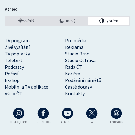
Vzhled
Světlý
Tmavý
Systém
TV program
Pro média
Živé vysílání
Reklama
TV poplatky
Studio Brno
Teletext
Studio Ostrava
Podcasty
Rada ČT
Počasí
Kariéra
E-shop
Podávání námětů
Mobilní a TV aplikace
Časté dotazy
Vše o ČT
Kontakty
Instagram
Facebook
YouTube
X
Threads