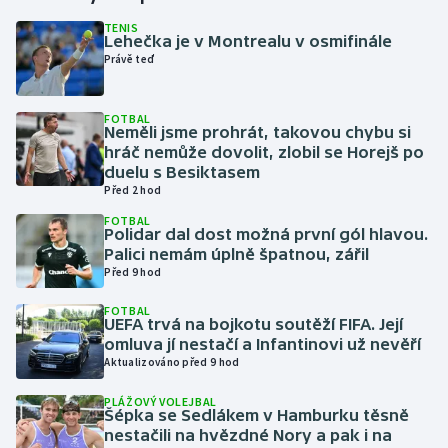
TENIS
Lehečka je v Montrealu v osmifinále
Gymnastika
Právě teď
Házená
FOTBAL
Neměli jsme prohrát, takovou chybu si
Jezdectví
hráč nemůže dovolit, zlobil se Horejš po
duelu s Besiktasem
Judo
Před 2 hod
FOTBAL
Polidar dal dost možná první gól hlavou.
Krasobruslení
Palici nemám úplně špatnou, zářil
Před 9 hod
Lezení
FOTBAL
UEFA trvá na bojkotu soutěží FIFA. Její
Lyže a snowboard
omluva jí nestačí a Infantinovi už nevěří
Aktualizováno před 9 hod
Moderní pětiboj
PLÁŽOVÝ VOLEJBAL
Šépka se Sedlákem v Hamburku těsně
Motorsport
nestačili na hvězdné Nory a pak i na