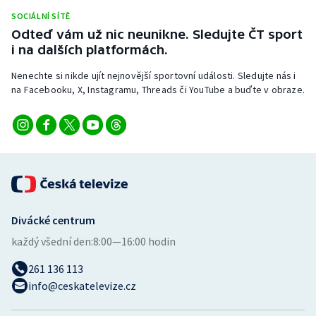
Stolní tenis
SOCIÁLNÍ SÍTĚ
Odteď vám už nic neunikne. Sledujte ČT sport
Triatlon
i na dalších platformách.
Nenechte si nikde ujít nejnovější sportovní události. Sledujte nás i
Veslování
na Facebooku, X, Instagramu, Threads či YouTube a buďte v obraze.
Vodní slalom
Volejbal
Ostatní
Divácké centrum
každý všední den:
8:00—16:00 hodin
261 136 113
info@ceskatelevize.cz