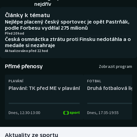
Baseball a softbal
Soutěže
nejdřív
Články k tématu
Basketbal
Historické návraty
Nejlépe placený český sportovec je opět Pastrňák,
podle Forbesu vydělal 275 milionů
Biatlon
Aplikace ČT sport
Před 20 hod
Česká osmnáctka ztrátu proti Finsku nedotáhla a o
medaile si nezahraje
Boby a skeleton
AZ kvíz
Aktualizováno před 22 hod
Box
Přímé přenosy
Zobrazit program
Curling
PLAVÁNÍ
FOTBAL
Plavání: TK před ME v plavání
Druhá fotbalová liga
Dostihy
Florbal
Dnes
,
12:30
-
13:00
Dnes
,
17:35
-
19:55
Futsal
Aktuality ze sportu
Golf