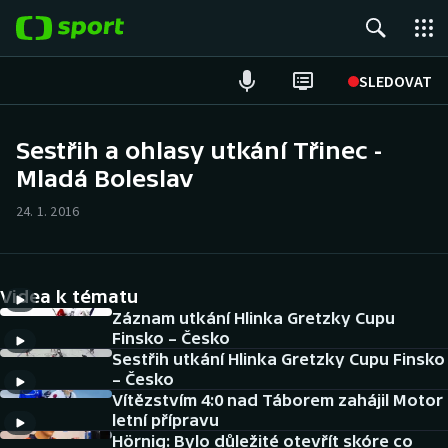
POPULÁRNÍ
SLEDOVAT
Fotbal
Sestřih a ohlasy utkání Třinec -
Mladá Boleslav
Hokej
24. 1. 2016
Tenis
Atletika
Videa k tématu
Cyklistika
Záznam utkání Hlinka Gretzky Cupu
Finsko – Česko
Sestřih utkání Hlinka Gretzky Cupu Finsko
DALŠÍ SPORTY
– Česko
Vítězstvím 4:0 nad Táborem zahájil Motor
Americký fotbal
NEPŘEHLÉDNĚTE
letní přípravu
Hörnig: Bylo důležité otevřít skóre co