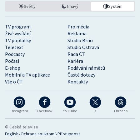
Světlý
Tmavý
Systém
TV program
Pro média
Živé vysílání
Reklama
TV poplatky
Studio Brno
Teletext
Studio Ostrava
Podcasty
Rada ČT
Počasí
Kariéra
E-shop
Podávání námětů
Mobilní a TV aplikace
Časté dotazy
Vše o ČT
Kontakty
Instagram
Facebook
YouTube
X
Threads
© Česká televize
•
•
English
Ochrana soukromí
Přístupnost