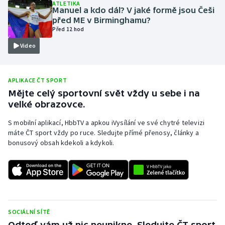
ATLETIKA
Manuel a kdo dál? V jaké formě jsou Češi
Olympijské hry
před ME v Birminghamu?
Před 12 hod
Parasport
Video
Plavání
APLIKACE ČT SPORT
Plážový volejbal
Mějte celý sportovní svět vždy u sebe i na
velké obrazovce.
Ragby
S mobilní aplikací, HbbTV a apkou iVysílání ve své chytré televizi
máte ČT sport vždy po ruce. Sledujte přímé přenosy, články a
Rychlobruslení
bonusový obsah kdekoli a kdykoli.
Rychlostní kanoistika
Short track
Sportovní střelba
SOCIÁLNÍ SÍTĚ
Odteď vám už nic neunikne. Sledujte ČT sport