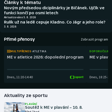
Články k tématu
Baseball a softbal
Soutěže
Novým předsedou diciplinárky je Bičánek. Ujčík ve
funkci končí po osmi letech
Basketbal
Historické návraty
Aktualizováno 5. 8. 2026
Rulík už na ledě cepuje Kladno. Co Jágr a jeho role?
3. 8. 2026
Biatlon
Aplikace ČT sport
Přímé přenosy
Boby a skeleton
AZ kvíz
Zobrazit program
Box
MULTIPŘENOS
ATLETIKA
DOPORUČUJEM
ME v atletice 2026: dopolední program
ME v plaván
Curling
Dostihy
Dnes
,
11:20
-
14:40
Dnes
,
18:25
-
21
Florbal
Aktuality ze sportu
Futsal
PLAVÁNÍ
Soutěž k ME v plavání – 10. 8.
Golf
Před 7 hod