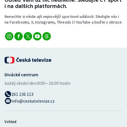
Stolní tenis
i na dalších platformách.
Nenechte si nikde ujít nejnovější sportovní události. Sledujte nás i
Triatlon
na Facebooku, X, Instagramu, Threads či YouTube a buďte v obraze.
Veslování
Vodní slalom
Volejbal
Ostatní
Divácké centrum
každý všední den:
8:00—16:00 hodin
261 136 113
info@ceskatelevize.cz
Vzhled