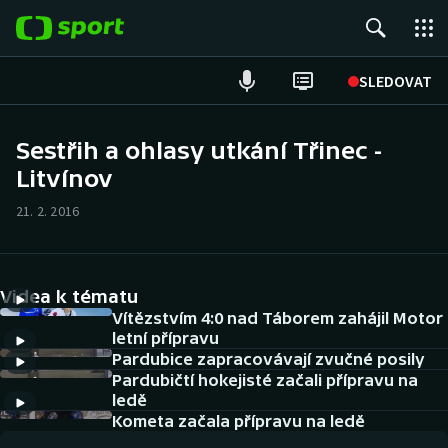
POPULÁRNÍ
SLEDOVAT
Fotbal
Sestřih a ohlasy utkání Třinec -
Litvínov
Hokej
21. 2. 2016
Tenis
Atletika
Videa k tématu
Cyklistika
Vítězstvím 4:0 nad Táborem zahájil Motor
letní přípravu
Pardubice zapracovávají zvučné posily
DALŠÍ SPORTY
Pardubičtí hokejisté začali přípravu na
ledě
Americký fotbal
NEPŘEHLÉDNĚTE
Kometa začala přípravu na ledě