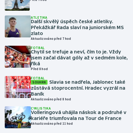
Gymnastika
ATLETIKA
Další skvělý úspěch české atletiky.
Překážkář Rada slaví na juniorském MS
Házená
zlato
Aktualizováno před 7 hod
Jezdectví
FOTBAL
Chytil se trefuje a neví, čím to je. Vždy
Judo
jsem začal dávat góly až v sedmém kole,
říká
Před 8 hod
Krasobruslení
FOTBAL
Slavia se nadřela, Jablonec také
SOUHRN
Lezení
zůstává stoprocentní. Hradec vyzrál na
Baník
Lyže a snowboard
Aktualizováno před 8 hod
CYKLISTIKA
Volleringová uhájila náskok a podruhé v
Moderní pětiboj
kariéře triumfovala na Tour de France
Aktualizováno před 11 hod
Motorsport