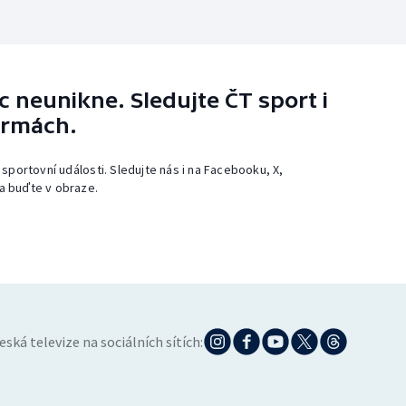
 neunikne. Sledujte ČT sport i
ormách.
 sportovní události. Sledujte nás i na Facebooku, X,
a buďte v obraze.
eská televize na sociálních sítích: