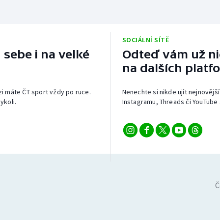
SOCIÁLNÍ SÍTĚ
 sebe i na velké
Odteď vám už nic
na dalších platf
izi máte ČT sport vždy po ruce.
Nenechte si nikde ujít nejnovější
ykoli.
Instagramu, Threads či YouTube 
Č