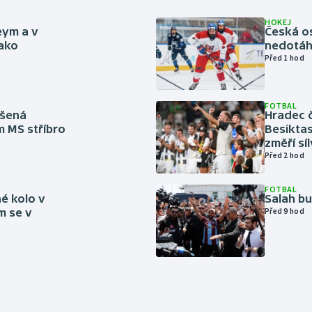
HOKEJ
eym a v
Česká os
jako
nedotáhl
Před 1 hod
FOTBAL
íšená
Hradec č
m MS stříbro
Besiktas
změří sí
Před 2 hod
FOTBAL
é kolo v
Salah b
m se v
Před 9 hod