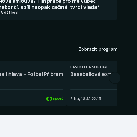
Nová smlouva? Tím práce pro mě vůbec
nekončí, spíš naopak začíná, tvrdí Vladař
Před 15 hod
Zobrazit program
BASEBALL A SOFTBAL
a Jihlava – Fotbal Příbram
Baseballová extraliga: Tře
Zítra
,
18:55
-
22:15