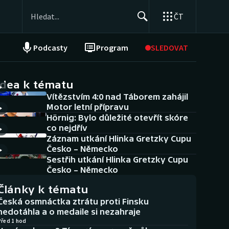
ČT
Podcasty
Program
SLEDOVAT
NEPŘEHLÉDNĚTE
Soutěže
idea k tématu
Vítězstvím 4:0 nad Táborem zahájil
Historické návraty
Motor letní přípravu
Hörnig: Bylo důležité otevřít skóre
Aplikace ČT sport
co nejdřív
Záznam utkání Hlinka Gretzky Cupu
AZ kvíz
Česko – Německo
Sestřih utkání Hlinka Gretzky Cupu
Česko – Německo
Články k tématu
Česká osmnáctka ztrátu proti Finsku
nedotáhla a o medaile si nezahraje
Před 1 hod