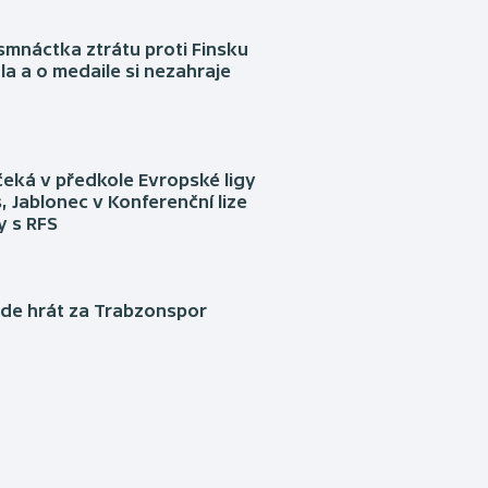
mnáctka ztrátu proti Finsku
a a o medaile si nezahraje
eká v předkole Evropské ligy
, Jablonec v Konferenční lize
ly s RFS
ude hrát za Trabzonspor