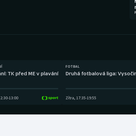
Moderní pětiboj
Triatlon
Motorsport
Veslování
Olympijské hry
Vodní slalom
Parasport
Volejbal
Plavání
Ostatní
NÍ
FOTBAL
ní: TK před ME v plavání
Druhá fotbalová liga: Vysočin
Plážový volejbal
12:30
-
13:00
Zítra
,
17:35
-
19:55