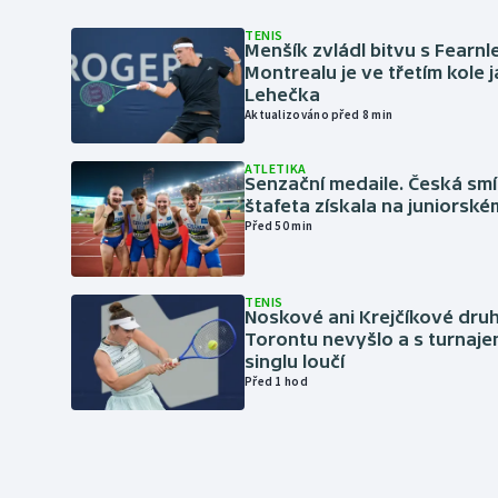
TENIS
Menšík zvládl bitvu s Fearnl
Montrealu je ve třetím kole 
Lehečka
Aktualizováno před 8 min
ATLETIKA
Senzační medaile. Česká sm
štafeta získala na juniorské
Před 50 min
TENIS
Noskové ani Krejčíkové druh
Torontu nevyšlo a s turnaje
singlu loučí
Před 1 hod