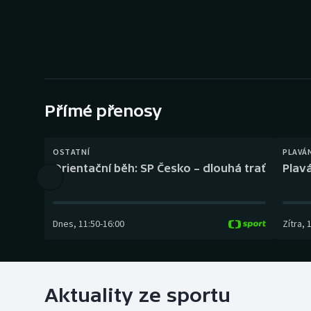
Curling
Dostihy
Florbal
Futsal
Přímé přenosy
Golf
OSTATNÍ
PLAVÁ
Orientační běh: SP Česko – dlouhá trať
Plavá
Gymnastika
Dnes
,
11:50
-
16:00
Zítra
,
Aktuality ze sportu