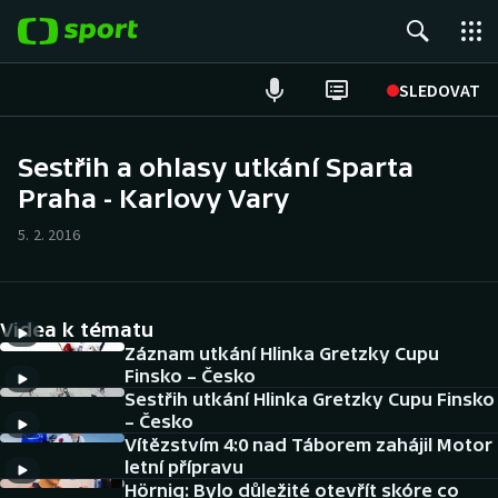
POPULÁRNÍ
SLEDOVAT
Fotbal
Sestřih a ohlasy utkání Sparta
Praha - Karlovy Vary
Hokej
5. 2. 2016
Tenis
Atletika
Videa k tématu
Cyklistika
Záznam utkání Hlinka Gretzky Cupu
Finsko – Česko
Sestřih utkání Hlinka Gretzky Cupu Finsko
DALŠÍ SPORTY
– Česko
Vítězstvím 4:0 nad Táborem zahájil Motor
Americký fotbal
NEPŘEHLÉDNĚTE
letní přípravu
Hörnig: Bylo důležité otevřít skóre co