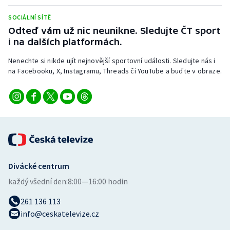
Stolní tenis
SOCIÁLNÍ SÍTĚ
Odteď vám už nic neunikne. Sledujte ČT sport
Triatlon
i na dalších platformách.
Veslování
Nenechte si nikde ujít nejnovější sportovní události. Sledujte nás i
na Facebooku, X, Instagramu, Threads či YouTube a buďte v obraze.
Vodní slalom
Volejbal
Ostatní
Divácké centrum
každý všední den:
8:00—16:00 hodin
261 136 113
info@ceskatelevize.cz