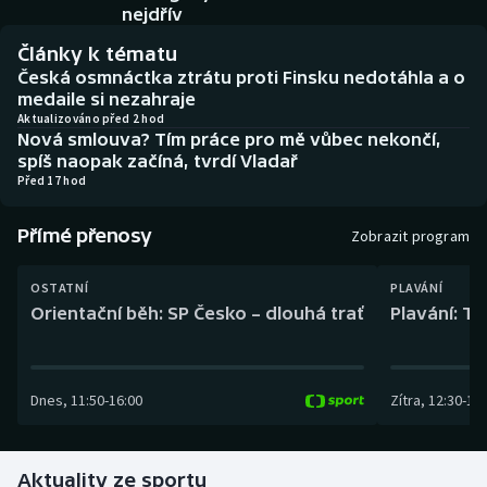
Baseball a softbal
Soutěže
nejdřív
Články k tématu
Basketbal
Historické návraty
Česká osmnáctka ztrátu proti Finsku nedotáhla a o
medaile si nezahraje
Biatlon
Aplikace ČT sport
Aktualizováno před 2 hod
Nová smlouva? Tím práce pro mě vůbec nekončí,
spíš naopak začíná, tvrdí Vladař
Boby a skeleton
AZ kvíz
Před 17 hod
Box
Přímé přenosy
Zobrazit program
Curling
OSTATNÍ
PLAVÁNÍ
Orientační běh: SP Česko – dlouhá trať
Plavání: TK
Dostihy
Florbal
Dnes
,
11:50
-
16:00
Zítra
,
12:30
-
13:
Futsal
Aktuality ze sportu
Golf