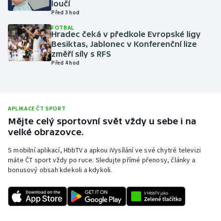
loučí
Před 3 hod
Olympijské hry
FOTBAL
Hradec čeká v předkole Evropské ligy
Parasport
Besiktas, Jablonec v Konferenční lize
změří síly s RFS
Plavání
Před 4 hod
Plážový volejbal
Ragby
APLIKACE ČT SPORT
Mějte celý sportovní svět vždy u sebe i na
velké obrazovce.
Rychlobruslení
S mobilní aplikací, HbbTV a apkou iVysílání ve své chytré televizi
Rychlostní kanoistika
máte ČT sport vždy po ruce. Sledujte přímé přenosy, články a
bonusový obsah kdekoli a kdykoli.
Short track
Sportovní střelba