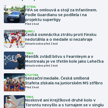
FOTBAL
FIFA se omlouvá a stojí za Infantinem.
Gymnastika
Podle Guardianu se podílela i na
projektu superligy
Házená
Před 1 hod
HOKEJ
Jezdectví
Česká osmnáctka ztrátu proti Finsku
nedotáhla a o medaile si nezahraje
Aktualizováno před 2 hod
Judo
TENIS
Menšík zvládl bitvu s Fearnleym a v
Krasobruslení
Montrealu je ve třetím kole jako Lehečka
Aktualizováno před 2 hod
Lezení
ATLETIKA
Senzační medaile. Česká smíšená
Lyže a snowboard
štafeta získala na juniorském MS stříbro
Před 3 hod
Moderní pětiboj
TENIS
Noskové ani Krejčíkové druhé kolo v
Motorsport
Torontu nevyšlo a s turnajem se v singlu