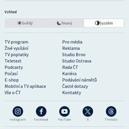
Vzhled
Světlý
Tmavý
Systém
TV program
Pro média
Živé vysílání
Reklama
TV poplatky
Studio Brno
Teletext
Studio Ostrava
Podcasty
Rada ČT
Počasí
Kariéra
E-shop
Podávání námětů
Mobilní a TV aplikace
Časté dotazy
Vše o ČT
Kontakty
Instagram
Facebook
YouTube
X
Threads