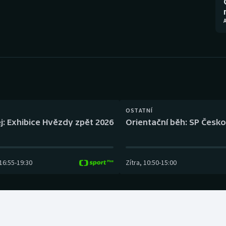
Moderní pětiboj
Triatlon
A
Motorsport
Veslování
Olympijské hry
Vodní slalom
Parasport
Volejbal
Plavání
Ostatní
OSTATNÍ
j: Exhibice Hvězdy zpět 2026
Orientační běh: SP Česko
Plážový volejbal
16:55
-
19:30
Zítra
,
10:50
-
15:00