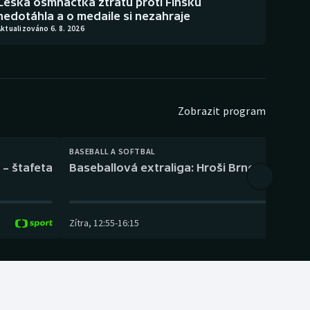
Česká osmnáctka ztrátu proti Finsku
nedotáhla a o medaile si nezahraje
ktualizováno 6. 8. 2026
Zobrazit program
BASEBALL A SOFTBAL
 – štafeta
Baseballová extraliga: Hroši Brno – Eagles
Zítra
,
12:55
-
16:15