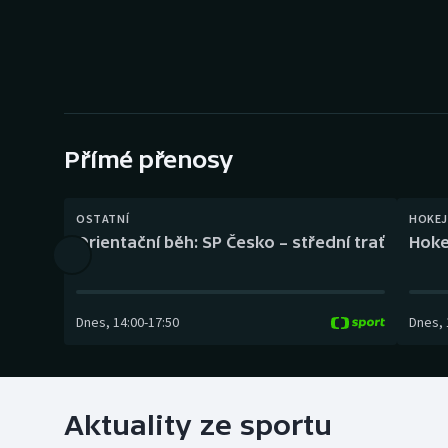
Curling
Dostihy
Florbal
Futsal
Přímé přenosy
Golf
OSTATNÍ
HOKEJ
Orientační běh: SP Česko – střední trať
Hoke
Gymnastika
Dnes
,
14:00
-
17:50
Dnes
,
Aktuality ze sportu