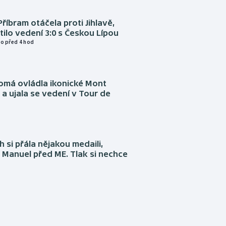
Příbram otáčela proti Jihlavě,
atilo vedení 3:0 s Českou Lípou
o před 4 hod
omá ovládla ikonické Mont
a ujala se vedení v Tour de
 si přála nějakou medaili,
 Manuel před ME. Tlak si nechce