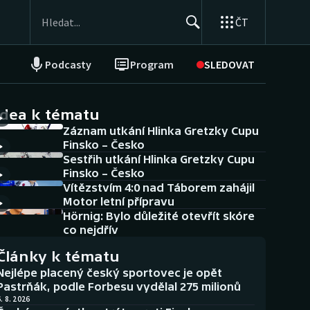
ČT
Podcasty
Program
SLEDOVAT
NEPŘEHLÉDNĚTE
Soutěže
idea k tématu
Záznam utkání Hlinka Gretzky Cupu
Historické návraty
Finsko – Česko
Sestřih utkání Hlinka Gretzky Cupu
Aplikace ČT sport
Finsko – Česko
Vítězstvím 4:0 nad Táborem zahájil
AZ kvíz
Motor letní přípravu
Hörnig: Bylo důležité otevřít skóre
co nejdřív
Články k tématu
Nejlépe placený český sportovec je opět
Pastrňák, podle Forbesu vydělal 275 milionů
. 8. 2026