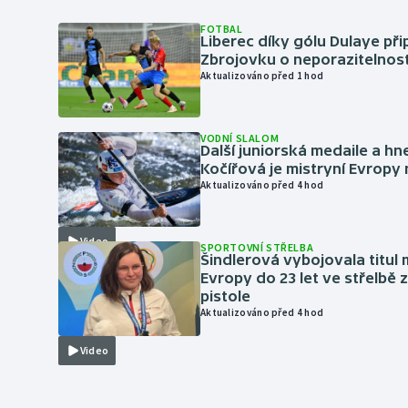
FOTBAL
Liberec díky gólu Dulaye přip
Zbrojovku o neporazitelnos
Aktualizováno před 1 hod
VODNÍ SLALOM
Další juniorská medaile a hn
Kočířová je mistryní Evropy
Aktualizováno před 4 hod
Video
SPORTOVNÍ STŘELBA
Šindlerová vybojovala titul 
Evropy do 23 let ve střelbě 
pistole
Aktualizováno před 4 hod
Video