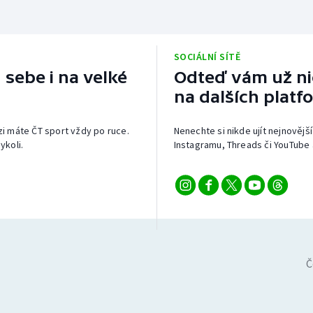
SOCIÁLNÍ SÍTĚ
 sebe i na velké
Odteď vám už nic
na dalších platf
izi máte ČT sport vždy po ruce.
Nenechte si nikde ujít nejnovější
ykoli.
Instagramu, Threads či YouTube 
Č