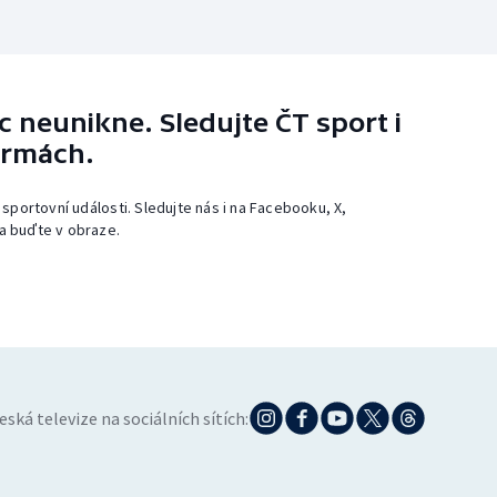
 neunikne. Sledujte ČT sport i
ormách.
 sportovní události. Sledujte nás i na Facebooku, X,
a buďte v obraze.
eská televize na sociálních sítích: