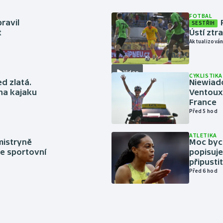
FOTBAL
ravil
SESTŘIH
t
Ústí ztr
Aktualizován
Video
CYKLISTIKA
ed zlatá.
Niewiad
 na kajaku
Ventoux 
France
Před 5 hod
ATLETIKA
mistryně
Moc bych
ze sportovní
popisuje
připustit
Před 6 hod