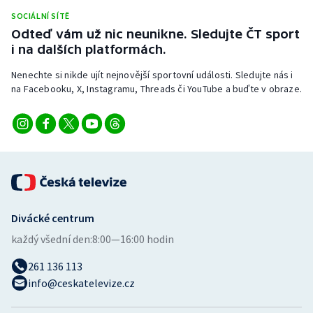
Stolní tenis
SOCIÁLNÍ SÍTĚ
Odteď vám už nic neunikne. Sledujte ČT sport
Triatlon
i na dalších platformách.
Nenechte si nikde ujít nejnovější sportovní události. Sledujte nás i
Veslování
na Facebooku, X, Instagramu, Threads či YouTube a buďte v obraze.
Vodní slalom
Volejbal
Ostatní
Divácké centrum
každý všední den:
8:00—16:00 hodin
261 136 113
info@ceskatelevize.cz