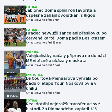
FOTBAL
Jablonec doma splnil roli favorita a
Gymnastika
úspěšně zahájil dvojutkání s Rigou
Aktualizováno před 6 min
Házená
FOTBAL
Hradec nevyužil šance ani přesilovku po
Jezdectví
červené kartě. Doma padl s Besiktasem
Aktualizováno před 43 min
Judo
VOLEJBAL
Volejbalistky načaly přípravu na domácí
Krasobruslení
ME vítězně a ukázaly maskota
Aktualizováno před 2 hod
Lezení
Video
CYKLISTIKA
Le Courtová-Pienaarová vyhrála po
Lyže a snowboard
pádu 6. etapu Tour, Nosková byla v
úniku
Aktualizováno před 2 hod
Moderní pětiboj
Video
FOTBAL
Real dotáhl nejdražší transfer ve své
Motorsport
historii. Za Diomandeho zaplatil 125