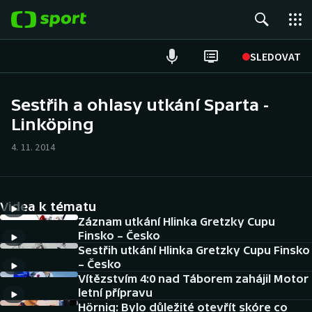
POPULÁRNÍ
SLEDOVAT
Fotbal
Sestřih a ohlasy utkání Sparta -
Linköping
Hokej
4. 11. 2014
Tenis
Atletika
Videa k tématu
Cyklistika
Záznam utkání Hlinka Gretzky Cupu
Finsko – Česko
Sestřih utkání Hlinka Gretzky Cupu Finsko
DALŠÍ SPORTY
– Česko
Vítězstvím 4:0 nad Táborem zahájil Motor
Americký fotbal
NEPŘEHLÉDNĚTE
letní přípravu
Hörnig: Bylo důležité otevřít skóre co