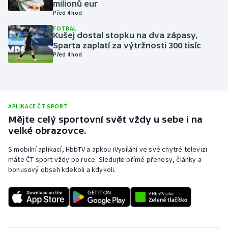
milionů eur
Před 4 hod
Olympijské hry
FOTBAL
Kušej dostal stopku na dva zápasy,
Parasport
Sparta zaplatí za výtržnosti 300 tisíc
Před 4 hod
Plavání
Plážový volejbal
APLIKACE ČT SPORT
Ragby
Mějte celý sportovní svět vždy u sebe i na
velké obrazovce.
Rychlobruslení
S mobilní aplikací, HbbTV a apkou iVysílání ve své chytré televizi
máte ČT sport vždy po ruce. Sledujte přímé přenosy, články a
Rychlostní kanoistika
bonusový obsah kdekoli a kdykoli.
Short track
Sportovní střelba