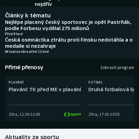
Baseball a softbal
Soutěže
nejdřív
Články k tématu
Basketbal
Historické návraty
Nejlépe placený český sportovec je opět Pastrňák,
podle Forbesu vydělal 275 milionů
Biatlon
Aplikace ČT sport
Před 9 hod
Česká osmnáctka ztrátu proti Finsku nedotáhla a o
medaile si nezahraje
Boby a skeleton
AZ kvíz
Aktualizováno před 12 hod
Box
Přímé přenosy
Zobrazit program
Curling
PLAVÁNÍ
FOTBAL
Plavání: TK před ME v plavání
Druhá fotbalová liga
Dostihy
Florbal
Zítra
,
12:30
-
13:00
Zítra
,
17:35
-
19:55
Futsal
Aktuality ze sportu
Golf