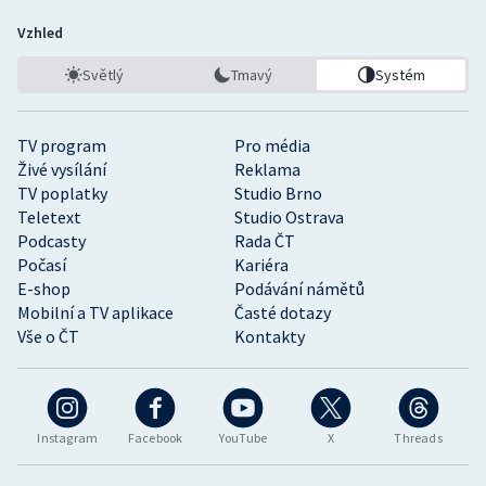
Vzhled
Světlý
Tmavý
Systém
TV program
Pro média
Živé vysílání
Reklama
TV poplatky
Studio Brno
Teletext
Studio Ostrava
Podcasty
Rada ČT
Počasí
Kariéra
E-shop
Podávání námětů
Mobilní a TV aplikace
Časté dotazy
Vše o ČT
Kontakty
Instagram
Facebook
YouTube
X
Threads