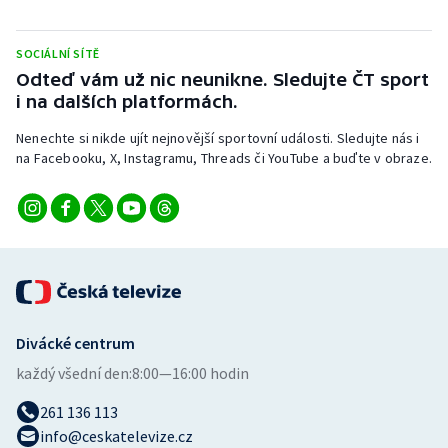
Stolní tenis
SOCIÁLNÍ SÍTĚ
Triatlon
Odteď vám už nic neunikne. Sledujte ČT sport
i na dalších platformách.
Veslování
Nenechte si nikde ujít nejnovější sportovní události. Sledujte nás i
Vodní slalom
na Facebooku, X, Instagramu, Threads či YouTube a buďte v obraze.
Volejbal
Ostatní
Divácké centrum
každý všední den:
8:00—16:00 hodin
261 136 113
info@ceskatelevize.cz