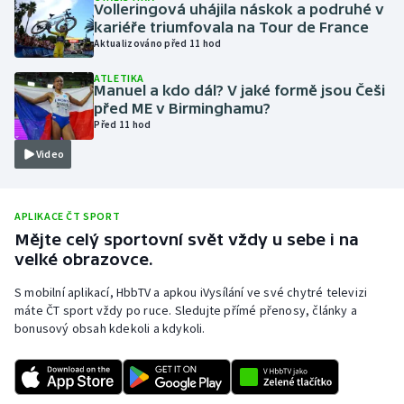
Volleringová uhájila náskok a podruhé v
Olympijské hry
kariéře triumfovala na Tour de France
Aktualizováno před 11 hod
Parasport
ATLETIKA
Manuel a kdo dál? V jaké formě jsou Češi
před ME v Birminghamu?
Plavání
Před 11 hod
Video
Plážový volejbal
Ragby
APLIKACE ČT SPORT
Mějte celý sportovní svět vždy u sebe i na
Rychlobruslení
velké obrazovce.
Rychlostní kanoistika
S mobilní aplikací, HbbTV a apkou iVysílání ve své chytré televizi
máte ČT sport vždy po ruce. Sledujte přímé přenosy, články a
bonusový obsah kdekoli a kdykoli.
Short track
Sportovní střelba