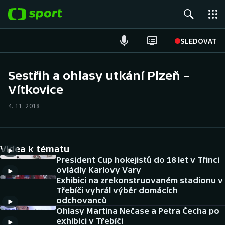
POPULÁRNÍ
SLEDOVAT
Fotbal
Sestřih a ohlasy utkání Plzeň –
Vítkovice
Hokej
4. 11. 2018
Tenis
Atletika
Videa k tématu
Cyklistika
President Cup hokejistů do 18 let v Třinci
ovládly Karlovy Vary
Exhibici na zrekonstruovaném stadionu v
DALŠÍ SPORTY
Třebíči vyhrál výběr domácích
odchovanců
Americký fotbal
NEPŘEHLÉDNĚTE
Ohlasy Martina Nečase a Petra Čecha po
exhibici v Třebíči