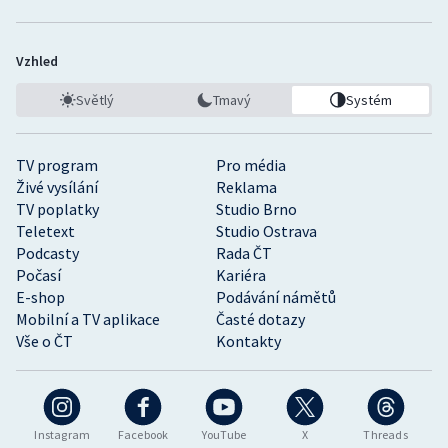
Vzhled
Světlý
Tmavý
Systém
TV program
Pro média
Živé vysílání
Reklama
TV poplatky
Studio Brno
Teletext
Studio Ostrava
Podcasty
Rada ČT
Počasí
Kariéra
E-shop
Podávání námětů
Mobilní a TV aplikace
Časté dotazy
Vše o ČT
Kontakty
Instagram
Facebook
YouTube
X
Threads