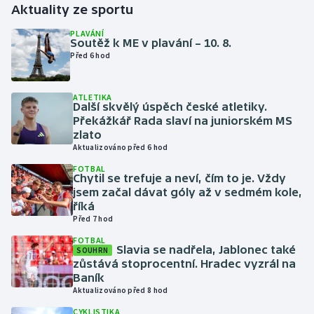
Aktuality ze sportu
Gymnastika
PLAVÁNÍ
Soutěž k ME v plavání – 10. 8.
Před 6 hod
Házená
ATLETIKA
Jezdectví
Další skvělý úspěch české atletiky.
Překážkář Rada slaví na juniorském MS
Judo
zlato
Aktualizováno před 6 hod
Krasobruslení
FOTBAL
Chytil se trefuje a neví, čím to je. Vždy
jsem začal dávat góly až v sedmém kole,
Lezení
říká
Před 7 hod
Lyže a snowboard
FOTBAL
Slavia se nadřela, Jablonec také
SOUHRN
zůstává stoprocentní. Hradec vyzrál na
Moderní pětiboj
Baník
Aktualizováno před 8 hod
Motorsport
CYKLISTIKA