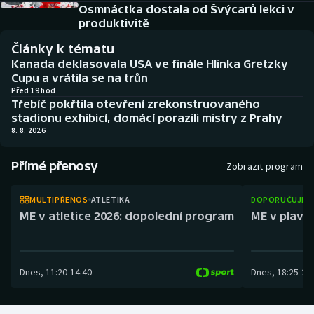
Baseball a softbal
Soutěže
Osmnáctka dostala od Švýcarů lekci v
produktivitě
Basketbal
Historické návraty
Články k tématu
Kanada deklasovala USA ve finále Hlinka Gretzky
Biatlon
Aplikace ČT sport
Cupu a vrátila se na trůn
Před 19 hod
Třebíč pokřtila otevření zrekonstruovaného
Boby a skeleton
AZ kvíz
stadionu exhibicí, domácí porazili mistry z Prahy
8. 8. 2026
Box
Přímé přenosy
Zobrazit program
Curling
MULTIPŘENOS
ATLETIKA
DOPORUČUJEM
Dostihy
ME v atletice 2026: dopolední program
ME v plaván
Florbal
Dnes
,
11:20
-
14:40
Dnes
,
18:25
-
21
Futsal
Golf