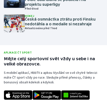
projektu superligy
Olympijské hry
Před 6 hod
HOKEJ
Parasport
Česká osmnáctka ztrátu proti Finsku
nedotáhla a o medaile si nezahraje
Aktualizováno před 7 hod
Plavání
Plážový volejbal
Ragby
APLIKACE ČT SPORT
Mějte celý sportovní svět vždy u sebe i na
velké obrazovce.
Rychlobruslení
S mobilní aplikací, HbbTV a apkou iVysílání ve své chytré televizi
Rychlostní kanoistika
máte ČT sport vždy po ruce. Sledujte přímé přenosy, články a
bonusový obsah kdekoli a kdykoli.
Short track
Sportovní střelba