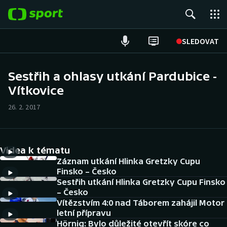
POPULÁRNÍ
SLEDOVAT
Fotbal
Sestřih a ohlasy utkání Pardubice -
Vítkovice
Hokej
26. 2. 2017
Tenis
Atletika
Videa k tématu
Cyklistika
Záznam utkání Hlinka Gretzky Cupu
Finsko – Česko
Sestřih utkání Hlinka Gretzky Cupu Finsko
DALŠÍ SPORTY
– Česko
Vítězstvím 4:0 nad Táborem zahájil Motor
Americký fotbal
NEPŘEHLÉDNĚTE
letní přípravu
Hörnig: Bylo důležité otevřít skóre co