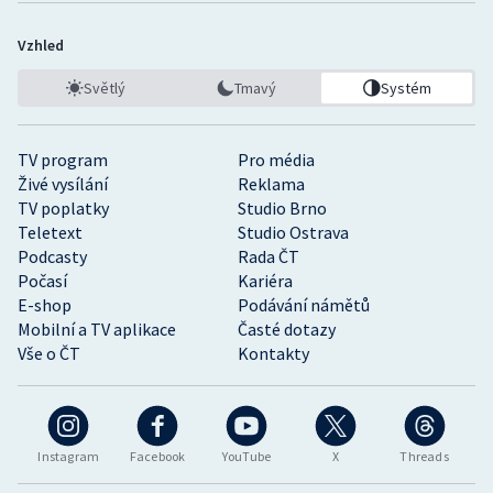
Vzhled
Světlý
Tmavý
Systém
TV program
Pro média
Živé vysílání
Reklama
TV poplatky
Studio Brno
Teletext
Studio Ostrava
Podcasty
Rada ČT
Počasí
Kariéra
E-shop
Podávání námětů
Mobilní a TV aplikace
Časté dotazy
Vše o ČT
Kontakty
Instagram
Facebook
YouTube
X
Threads