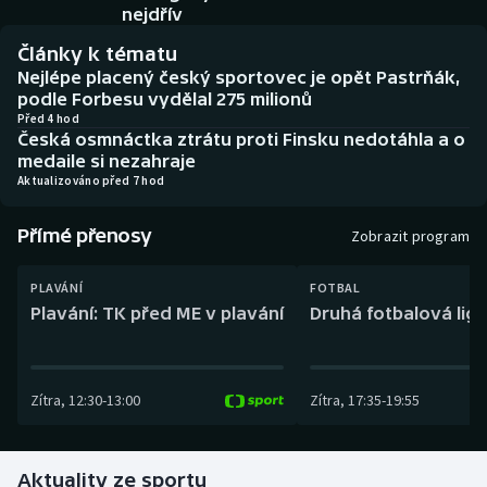
Baseball a softbal
Soutěže
nejdřív
Články k tématu
Basketbal
Historické návraty
Nejlépe placený český sportovec je opět Pastrňák,
podle Forbesu vydělal 275 milionů
Biatlon
Aplikace ČT sport
Před 4 hod
Česká osmnáctka ztrátu proti Finsku nedotáhla a o
medaile si nezahraje
Boby a skeleton
AZ kvíz
Aktualizováno před 7 hod
Box
Přímé přenosy
Zobrazit program
Curling
PLAVÁNÍ
FOTBAL
Plavání: TK před ME v plavání
Druhá fotbalová liga
Dostihy
Florbal
Zítra
,
12:30
-
13:00
Zítra
,
17:35
-
19:55
Futsal
Aktuality ze sportu
Golf