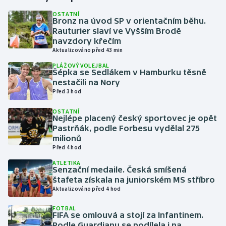
OSTATNÍ
Bronz na úvod SP v orientačním běhu.
Gymnastika
Rauturier slaví ve Vyšším Brodě
navzdory křečím
Házená
Aktualizováno před 43 min
PLÁŽOVÝ VOLEJBAL
Jezdectví
Šépka se Sedlákem v Hamburku těsně
nestačili na Nory
Před 3 hod
Judo
OSTATNÍ
Nejlépe placený český sportovec je opět
Krasobruslení
Pastrňák, podle Forbesu vydělal 275
milionů
Lezení
Před 4 hod
ATLETIKA
Lyže a snowboard
Senzační medaile. Česká smíšená
štafeta získala na juniorském MS stříbro
Aktualizováno před 4 hod
Moderní pětiboj
FOTBAL
FIFA se omlouvá a stojí za Infantinem.
Motorsport
Podle Guardianu se podílela i na