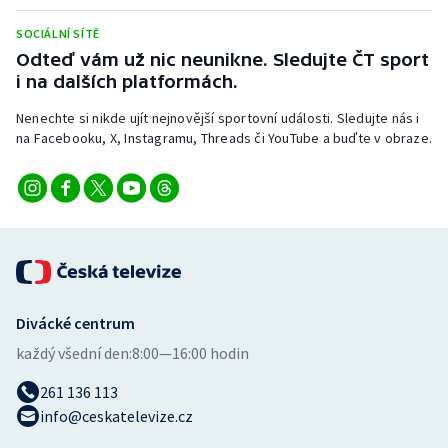
Stolní tenis
SOCIÁLNÍ SÍTĚ
Odteď vám už nic neunikne. Sledujte ČT sport
Triatlon
i na dalších platformách.
Veslování
Nenechte si nikde ujít nejnovější sportovní události. Sledujte nás i
na Facebooku, X, Instagramu, Threads či YouTube a buďte v obraze.
Vodní slalom
Volejbal
Ostatní
Divácké centrum
každý všední den:
8:00—16:00 hodin
261 136 113
info@ceskatelevize.cz