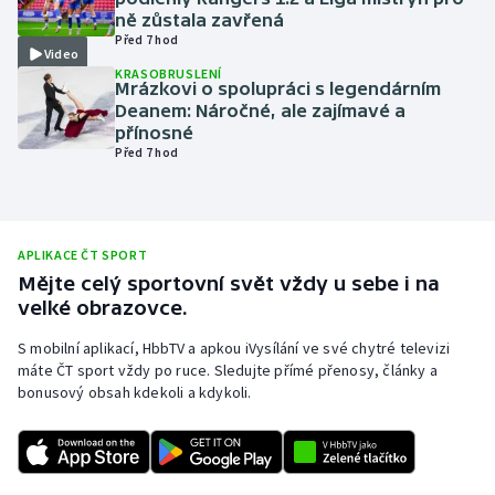
ně zůstala zavřená
Olympijské hry
Před 7 hod
Video
KRASOBRUSLENÍ
Parasport
Mrázkovi o spolupráci s legendárním
Deanem: Náročné, ale zajímavé a
přínosné
Plavání
Před 7 hod
Plážový volejbal
Ragby
APLIKACE ČT SPORT
Mějte celý sportovní svět vždy u sebe i na
Rychlobruslení
velké obrazovce.
S mobilní aplikací, HbbTV a apkou iVysílání ve své chytré televizi
Rychlostní kanoistika
máte ČT sport vždy po ruce. Sledujte přímé přenosy, články a
bonusový obsah kdekoli a kdykoli.
Short track
Sportovní střelba