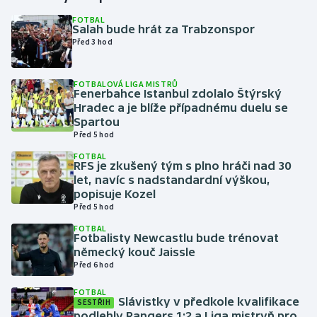
FOTBAL
Salah bude hrát za Trabzonspor
Gymnastika
Před 3 hod
Házená
FOTBALOVÁ LIGA MISTRŮ
Fenerbahce Istanbul zdolalo Štýrský
Jezdectví
Hradec a je blíže případnému duelu se
Spartou
Judo
Před 5 hod
FOTBAL
RFS je zkušený tým s plno hráči nad 30
Krasobruslení
let, navíc s nadstandardní výškou,
popisuje Kozel
Lezení
Před 5 hod
FOTBAL
Lyže a snowboard
Fotbalisty Newcastlu bude trénovat
německý kouč Jaissle
Před 6 hod
Moderní pětiboj
FOTBAL
Slávistky v předkole kvalifikace
Motorsport
SESTŘIH
podlehly Rangers 1:2 a Liga mistryň pro