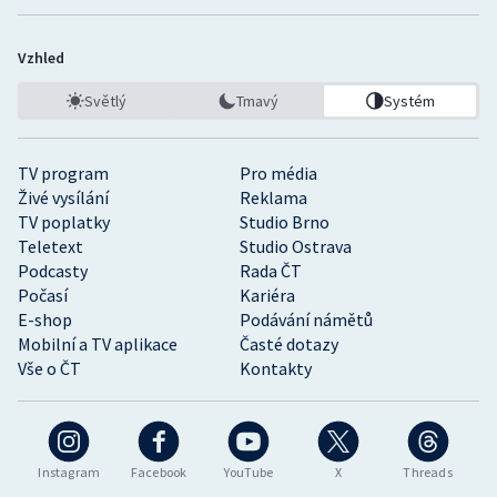
Vzhled
Světlý
Tmavý
Systém
TV program
Pro média
Živé vysílání
Reklama
TV poplatky
Studio Brno
Teletext
Studio Ostrava
Podcasty
Rada ČT
Počasí
Kariéra
E-shop
Podávání námětů
Mobilní a TV aplikace
Časté dotazy
Vše o ČT
Kontakty
Instagram
Facebook
YouTube
X
Threads