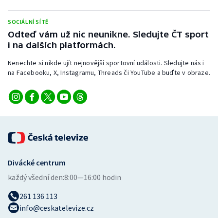
Stolní tenis
SOCIÁLNÍ SÍTĚ
Triatlon
Odteď vám už nic neunikne. Sledujte ČT sport
i na dalších platformách.
Veslování
Nenechte si nikde ujít nejnovější sportovní události. Sledujte nás i
na Facebooku, X, Instagramu, Threads či YouTube a buďte v obraze.
Vodní slalom
Volejbal
Ostatní
Divácké centrum
každý všední den:
8:00—16:00 hodin
261 136 113
info@ceskatelevize.cz