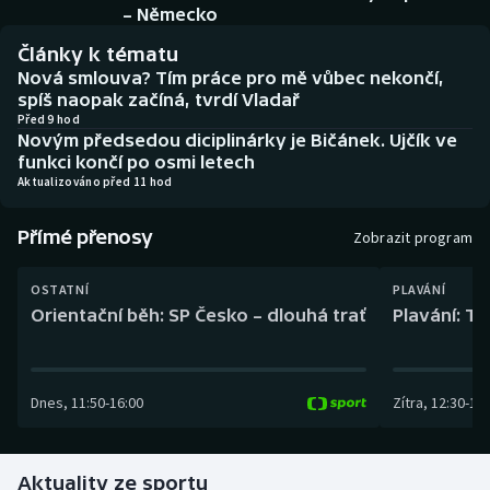
Baseball a softbal
Soutěže
– Německo
Články k tématu
Basketbal
Historické návraty
Nová smlouva? Tím práce pro mě vůbec nekončí,
spíš naopak začíná, tvrdí Vladař
Biatlon
Aplikace ČT sport
Před 9 hod
Novým předsedou diciplinárky je Bičánek. Ujčík ve
funkci končí po osmi letech
Boby a skeleton
AZ kvíz
Aktualizováno před 11 hod
Box
Přímé přenosy
Zobrazit program
Curling
OSTATNÍ
PLAVÁNÍ
Orientační běh: SP Česko – dlouhá trať
Plavání: TK
Dostihy
Florbal
Dnes
,
11:50
-
16:00
Zítra
,
12:30
-
13:
Futsal
Aktuality ze sportu
Golf