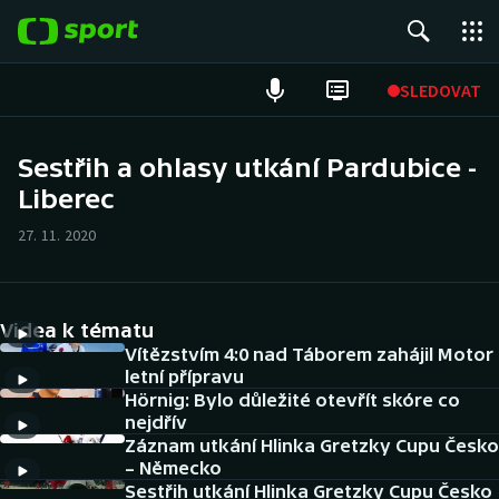
POPULÁRNÍ
SLEDOVAT
Fotbal
Sestřih a ohlasy utkání Pardubice -
Liberec
Hokej
27. 11. 2020
Tenis
Atletika
Videa k tématu
Cyklistika
Vítězstvím 4:0 nad Táborem zahájil Motor
letní přípravu
Hörnig: Bylo důležité otevřít skóre co
DALŠÍ SPORTY
nejdřív
Záznam utkání Hlinka Gretzky Cupu Česko
Americký fotbal
NEPŘEHLÉDNĚTE
– Německo
Sestřih utkání Hlinka Gretzky Cupu Česko