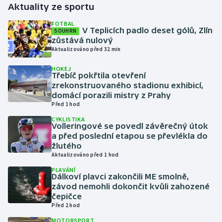
Aktuality ze sportu
Gymnastika
FOTBAL
V Teplicích padlo deset gólů, Zlín
SOUHRN
zůstává nulový
Házená
Aktualizováno před 32 min
HOKEJ
Jezdectví
Třebíč pokřtila otevření
zrekonstruovaného stadionu exhibicí,
Judo
domácí porazili mistry z Prahy
Před 1 hod
Krasobruslení
CYKLISTIKA
Volleringové se povedl závěrečný útok
a před poslední etapou se převlékla do
Lezení
žlutého
Aktualizováno před 1 hod
Lyže a snowboard
PLAVÁNÍ
Dálkoví plavci zakončili ME smolně,
závod nemohli dokončit kvůli zahozené
Moderní pětiboj
čepičce
Před 2 hod
Motorsport
MOTORSPORT