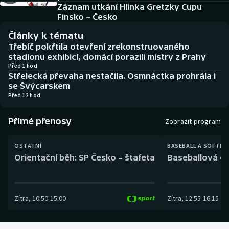
Baseball a softbal
Soutěže
Záznam utkání Hlinka Gretzky Cupu
Finsko – Česko
Basketbal
Historické návraty
Články k tématu
Třebíč pokřtila otevření zrekonstruovaného
Biatlon
Aplikace ČT sport
stadionu exhibicí, domácí porazili mistry z Prahy
Před 1 hod
Střelecká převaha nestačila. Osmnáctka prohrála i
Boby a skeleton
AZ kvíz
se Švýcarskem
Před 12 hod
Box
Přímé přenosy
Zobrazit program
Curling
OSTATNÍ
BASEBALL A SOFTBA
Dostihy
Orientační běh: SP Česko – štafeta
Baseballová ex
Florbal
Zítra
,
10:50
-
15:00
Zítra
,
12:55
-
16:15
Futsal
Golf