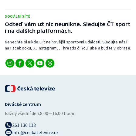
Stolní tenis
SOCIÁLNÍ SÍTĚ
Triatlon
Odteď vám už nic neunikne. Sledujte ČT sport
i na dalších platformách.
Veslování
Nenechte si nikde ujít nejnovější sportovní události. Sledujte nás i
Vodní slalom
na Facebooku, X, Instagramu, Threads či YouTube a buďte v obraze.
Volejbal
Ostatní
Divácké centrum
každý všední den:
8:00—16:00 hodin
261 136 113
info@ceskatelevize.cz