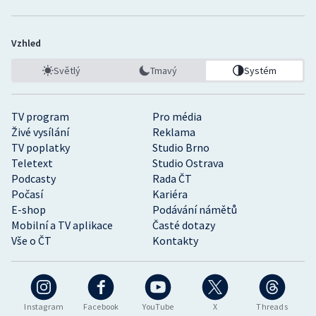
Vzhled
Světlý
Tmavý
Systém
TV program
Pro média
Živé vysílání
Reklama
TV poplatky
Studio Brno
Teletext
Studio Ostrava
Podcasty
Rada ČT
Počasí
Kariéra
E-shop
Podávání námětů
Mobilní a TV aplikace
Časté dotazy
Vše o ČT
Kontakty
Instagram
Facebook
YouTube
X
Threads