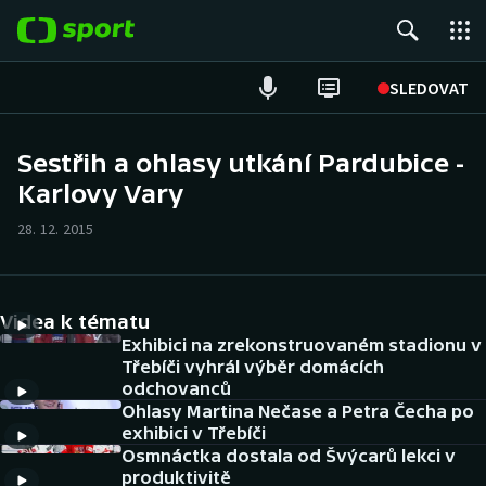
POPULÁRNÍ
SLEDOVAT
Fotbal
Sestřih a ohlasy utkání Pardubice -
Karlovy Vary
Hokej
28. 12. 2015
Tenis
Atletika
Videa k tématu
Cyklistika
Exhibici na zrekonstruovaném stadionu v
Třebíči vyhrál výběr domácích
odchovanců
DALŠÍ SPORTY
Ohlasy Martina Nečase a Petra Čecha po
exhibici v Třebíči
Americký fotbal
NEPŘEHLÉDNĚTE
Osmnáctka dostala od Švýcarů lekci v
produktivitě