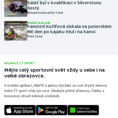
Salač byl v kvalifikaci v Silverstonu
Olympijské hry
šestý
Aktualizováno před 2 hod
Parasport
VODNÍ SLALOM
Famózní Kočířová získala na juniorském
ME den po kajaku titul i na kanoi
Plavání
Před 2 hod
Plážový volejbal
Ragby
APLIKACE ČT SPORT
Mějte celý sportovní svět vždy u sebe i na
Rychlobruslení
velké obrazovce.
Rychlostní kanoistika
S mobilní aplikací, HbbTV a apkou iVysílání ve své chytré televizi
máte ČT sport vždy po ruce. Sledujte přímé přenosy, články a
bonusový obsah kdekoli a kdykoli.
Short track
Sportovní střelba