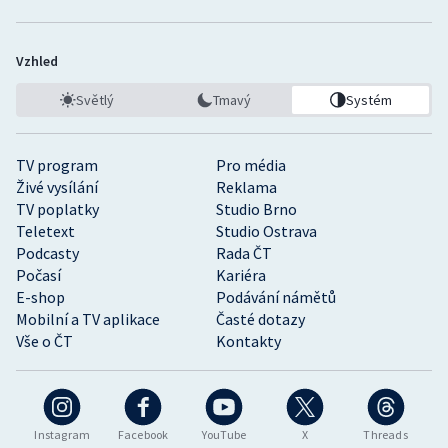
Vzhled
Světlý
Tmavý
Systém
TV program
Pro média
Živé vysílání
Reklama
TV poplatky
Studio Brno
Teletext
Studio Ostrava
Podcasty
Rada ČT
Počasí
Kariéra
E-shop
Podávání námětů
Mobilní a TV aplikace
Časté dotazy
Vše o ČT
Kontakty
Instagram
Facebook
YouTube
X
Threads