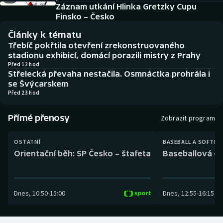
Baseball a softbal
Soutěže
Záznam utkání Hlinka Gretzky Cupu
Finsko – Česko
Basketbal
Historické návraty
Články k tématu
Třebíč pokřtila otevření zrekonstruovaného
Biatlon
Aplikace ČT sport
stadionu exhibicí, domácí porazili mistry z Prahy
Před 12 hod
Střelecká převaha nestačila. Osmnáctka prohrála i
Boby a skeleton
AZ kvíz
se Švýcarskem
Před 23 hod
Box
Přímé přenosy
Zobrazit program
Curling
OSTATNÍ
BASEBALL A SOFTBA
Dostihy
Orientační běh: SP Česko – štafeta
Baseballová ex
Florbal
Dnes
,
10:50
-
15:00
Dnes
,
12:55
-
16:15
Futsal
Golf