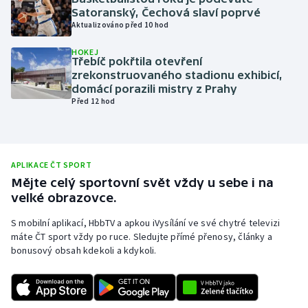
Satoranský, Čechová slaví poprvé
Olympijské hry
Aktualizováno před 10 hod
Parasport
HOKEJ
Třebíč pokřtila otevření
zrekonstruovaného stadionu exhibicí,
Plavání
domácí porazili mistry z Prahy
Před 12 hod
Plážový volejbal
Ragby
APLIKACE ČT SPORT
Mějte celý sportovní svět vždy u sebe i na
Rychlobruslení
velké obrazovce.
Rychlostní kanoistika
S mobilní aplikací, HbbTV a apkou iVysílání ve své chytré televizi
máte ČT sport vždy po ruce. Sledujte přímé přenosy, články a
bonusový obsah kdekoli a kdykoli.
Short track
Sportovní střelba