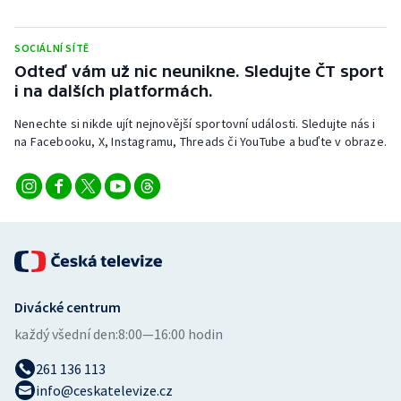
Stolní tenis
SOCIÁLNÍ SÍTĚ
Triatlon
Odteď vám už nic neunikne. Sledujte ČT sport
i na dalších platformách.
Veslování
Nenechte si nikde ujít nejnovější sportovní události. Sledujte nás i
Vodní slalom
na Facebooku, X, Instagramu, Threads či YouTube a buďte v obraze.
Volejbal
Ostatní
Divácké centrum
každý všední den:
8:00—16:00 hodin
261 136 113
info@ceskatelevize.cz