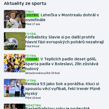
Aktuality ze sportu
Gymnastika
TENIS
Lehečka v Montrealu dohrál v
SESTŘIH
osmifinále
Házená
Před 27 min
FOTBAL
Jezdectví
Fotbalistky Slavie si po další prohře
hlavní fázi evropských pohárů nezahrají
Judo
Před 8 hod
FOTBAL
Krasobruslení
V Teplicích padlo deset gólů,
SOUHRN
Sparta padla v Boleslavi, Zlín zůstává
nulový
Lezení
Aktualizováno před 10 hod
FOTBAL
Lyže a snowboard
Remíza 5:5 jako šok a porážka. Kluci si
spoustu věcí vyříkali, řekl trenér Plzně
Moderní pětiboj
Hyský
Před 10 hod
Motorsport
BASKETBAL
Basketbalistou roku je podeváté