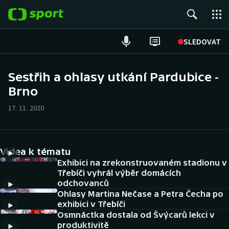
POPULÁRNÍ
SLEDOVAT
Fotbal
Sestřih a ohlasy utkání Pardubice -
Brno
Hokej
17. 11. 2020
Tenis
Atletika
Videa k tématu
Cyklistika
Exhibici na zrekonstruovaném stadionu v
Třebíči vyhrál výběr domácích
odchovanců
DALŠÍ SPORTY
Ohlasy Martina Nečase a Petra Čecha po
exhibici v Třebíči
Americký fotbal
NEPŘEHLÉDNĚTE
Osmnáctka dostala od Švýcarů lekci v
produktivitě