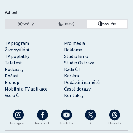
Vzhled
Světlý
Tmavý
Systém
TV program
Pro média
Živé vysílání
Reklama
TV poplatky
Studio Brno
Teletext
Studio Ostrava
Podcasty
Rada ČT
Počasí
Kariéra
E-shop
Podávání námětů
Mobilní a TV aplikace
Časté dotazy
Vše o ČT
Kontakty
Instagram
Facebook
YouTube
X
Threads