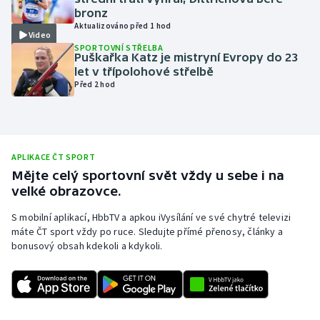
bronz
Olympijské hry
Aktualizováno před 1 hod
Video
SPORTOVNÍ STŘELBA
Parasport
Puškařka Katz je mistryní Evropy do 23
let v třípolohové střelbě
Před 2 hod
Plavání
Plážový volejbal
Ragby
APLIKACE ČT SPORT
Mějte celý sportovní svět vždy u sebe i na
velké obrazovce.
Rychlobruslení
S mobilní aplikací, HbbTV a apkou iVysílání ve své chytré televizi
Rychlostní kanoistika
máte ČT sport vždy po ruce. Sledujte přímé přenosy, články a
bonusový obsah kdekoli a kdykoli.
Short track
Sportovní střelba