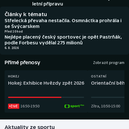
Baseball a softbal
Soutěže
letní přípravu
Články k tématu
Basketbal
Historické návraty
Střelecká převaha nestačila. Osmnáctka prohrála i
se Švýcarskem
Biatlon
Aplikace ČT sport
Před 10 hod
Nejlépe placený český sportovec je opět Pastrňák,
podle Forbesu vydělal 275 milionů
Boby a skeleton
AZ kvíz
6. 8. 2026
Box
Přímé přenosy
Zobrazit program
Curling
HOKEJ
OSTATNÍ
Hokej: Exhibice Hvězdy zpět 2026
Orientační běh: 
Dostihy
Florbal
16:50
-
19:50
Zítra
,
10:50
-
15:00
ŽIVĚ
Futsal
Aktuality ze sportu
Golf