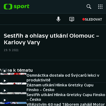
POPULÁRNÍ
SLEDOVAT
Fotbal
Sestřih a ohlasy utkání Olomouc –
Karlovy Vary
Hokej
19. 9. 2021
Tenis
Atletika
Videa k tématu
Cyklistika
Osmnáctka dostala od Švýcarů lekci v
produktivitě
Záznam utkání Hlinka Gretzky Cupu
DALŠÍ SPORTY
Finsko – Česko
Sestřih utkání Hlinka Gretzky Cupu Finsko
Americký fotbal
NEPŘEHLÉDNĚTE
– Česko
Vítězstvím 4:0 nad Táborem zahájil Motor