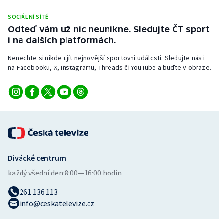
Stolní tenis
SOCIÁLNÍ SÍTĚ
Odteď vám už nic neunikne. Sledujte ČT sport
Triatlon
i na dalších platformách.
Veslování
Nenechte si nikde ujít nejnovější sportovní události. Sledujte nás i
na Facebooku, X, Instagramu, Threads či YouTube a buďte v obraze.
Vodní slalom
Volejbal
Ostatní
Divácké centrum
každý všední den:
8:00—16:00 hodin
261 136 113
info@ceskatelevize.cz