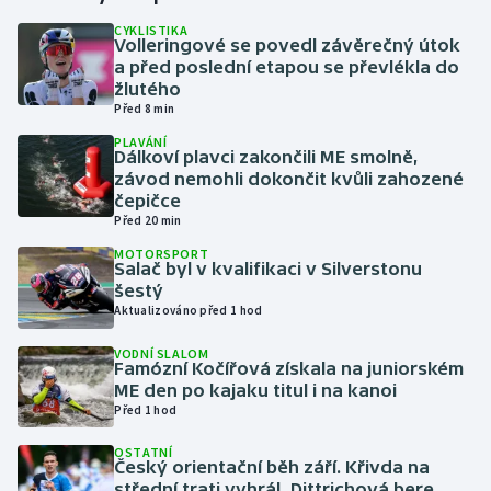
CYKLISTIKA
Volleringové se povedl závěrečný útok
Gymnastika
a před poslední etapou se převlékla do
žlutého
Házená
Před 8 min
PLAVÁNÍ
Jezdectví
Dálkoví plavci zakončili ME smolně,
závod nemohli dokončit kvůli zahozené
čepičce
Judo
Před 20 min
MOTORSPORT
Krasobruslení
Salač byl v kvalifikaci v Silverstonu
šestý
Lezení
Aktualizováno před 1 hod
VODNÍ SLALOM
Lyže a snowboard
Famózní Kočířová získala na juniorském
ME den po kajaku titul i na kanoi
Před 1 hod
Moderní pětiboj
OSTATNÍ
Český orientační běh září. Křivda na
Motorsport
střední trati vyhrál, Dittrichová bere