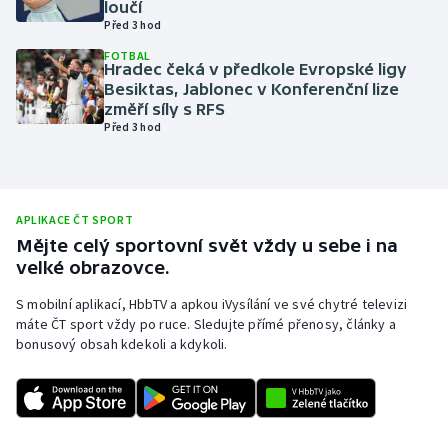
loučí
Před 3 hod
Olympijské hry
FOTBAL
Hradec čeká v předkole Evropské ligy
Parasport
Besiktas, Jablonec v Konferenční lize
změří síly s RFS
Plavání
Před 3 hod
Plážový volejbal
Ragby
APLIKACE ČT SPORT
Mějte celý sportovní svět vždy u sebe i na
velké obrazovce.
Rychlobruslení
S mobilní aplikací, HbbTV a apkou iVysílání ve své chytré televizi
Rychlostní kanoistika
máte ČT sport vždy po ruce. Sledujte přímé přenosy, články a
bonusový obsah kdekoli a kdykoli.
Short track
Sportovní střelba