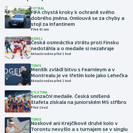
FOTBAL
FIFA chystá kroky k ochraně svého
Gymnastika
dobrého jména. Omlouvá se za chyby a
stojí za Infantinem
Házená
Před 41 min
HOKEJ
Jezdectví
Česká osmnáctka ztrátu proti Finsku
nedotáhla a o medaile si nezahraje
Aktualizováno před 1 hod
Judo
TENIS
Menšík zvládl bitvu s Fearnleym a v
Krasobruslení
Montrealu je ve třetím kole jako Lehečka
Aktualizováno před 1 hod
Lezení
ATLETIKA
Senzační medaile. Česká smíšená
Lyže a snowboard
štafeta získala na juniorském MS stříbro
Před 2 hod
Moderní pětiboj
TENIS
Noskové ani Krejčíkové druhé kolo v
Motorsport
Torontu nevyšlo a s turnajem se v singlu