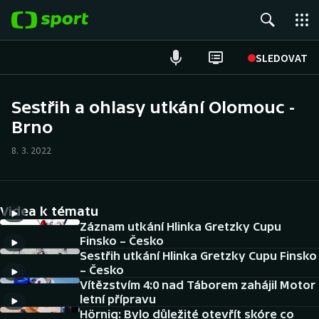
POPULÁRNÍ
SLEDOVAT
Fotbal
Sestřih a ohlasy utkání Olomouc -
Brno
Hokej
8. 3. 2022
Tenis
Atletika
Videa k tématu
Cyklistika
Záznam utkání Hlinka Gretzky Cupu
Finsko – Česko
Sestřih utkání Hlinka Gretzky Cupu Finsko
DALŠÍ SPORTY
– Česko
Vítězstvím 4:0 nad Táborem zahájil Motor
Americký fotbal
NEPŘEHLÉDNĚTE
letní přípravu
Hörnig: Bylo důležité otevřít skóre co