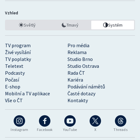
Vzhled
Světlý
Tmavý
Systém
TV program
Pro média
Živé vysílání
Reklama
TV poplatky
Studio Brno
Teletext
Studio Ostrava
Podcasty
Rada ČT
Počasí
Kariéra
E-shop
Podávání námětů
Mobilní a TV aplikace
Časté dotazy
Vše o ČT
Kontakty
Instagram
Facebook
YouTube
X
Threads