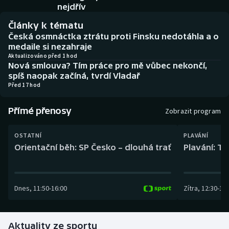
Baseball a softbal
Soutěže
nejdřív
Články k tématu
Basketbal
Historické návraty
Česká osmnáctka ztrátu proti Finsku nedotáhla a o
medaile si nezahraje
Biatlon
Aplikace ČT sport
Aktualizováno před 1 hod
Nová smlouva? Tím práce pro mě vůbec nekončí,
spíš naopak začíná, tvrdí Vladař
Boby a skeleton
AZ kvíz
Před 17 hod
Box
Přímé přenosy
Zobrazit program
Curling
OSTATNÍ
PLAVÁNÍ
Orientační běh: SP Česko – dlouhá trať
Plavání: TK
Dostihy
Florbal
Dnes
,
11:50
-
16:00
Zítra
,
12:30
-
13:
Futsal
Aktuality ze sportu
Golf