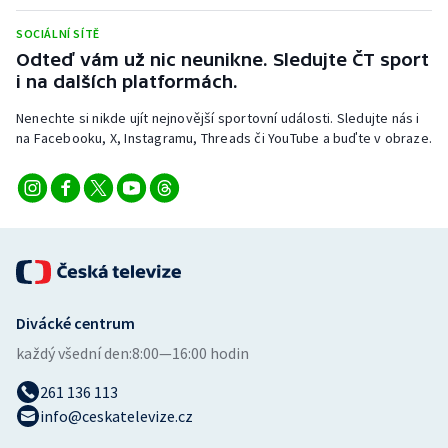
Stolní tenis
SOCIÁLNÍ SÍTĚ
Odteď vám už nic neunikne. Sledujte ČT sport
Triatlon
i na dalších platformách.
Veslování
Nenechte si nikde ujít nejnovější sportovní události. Sledujte nás i
na Facebooku, X, Instagramu, Threads či YouTube a buďte v obraze.
Vodní slalom
Volejbal
Ostatní
Divácké centrum
každý všední den:
8:00—16:00 hodin
261 136 113
info@ceskatelevize.cz