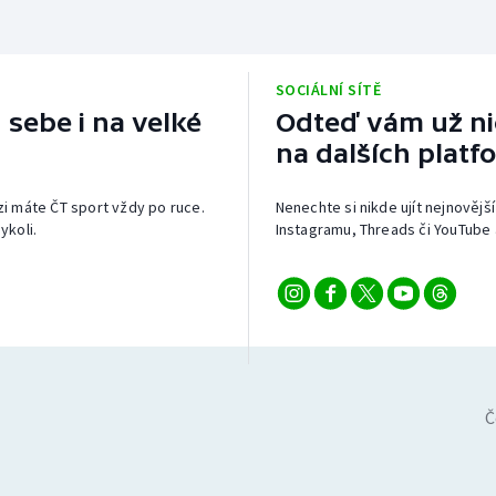
SOCIÁLNÍ SÍTĚ
 sebe i na velké
Odteď vám už nic
na dalších platf
izi máte ČT sport vždy po ruce.
Nenechte si nikde ujít nejnovější
ykoli.
Instagramu, Threads či YouTube 
Č