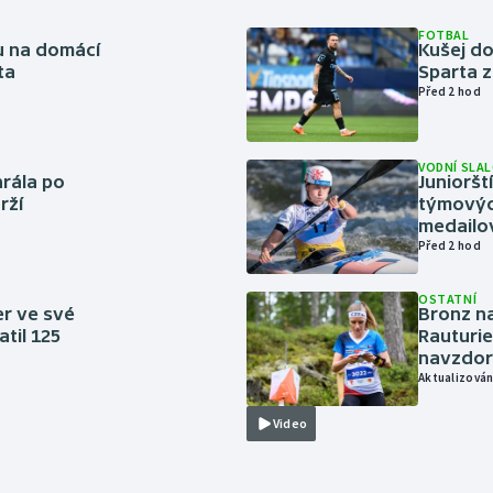
FOTBAL
vu na domácí
Kušej do
ta
Sparta z
Před 2 hod
VODNÍ SLA
rála po
Junioršt
rží
týmovýc
medailo
Před 2 hod
OSTATNÍ
er ve své
Bronz na
til 125
Rauturie
navzdor
Aktualizován
Video