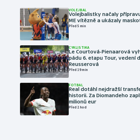
VOLEJBAL
Volejbalistky načaly přípra
ME vítězně a ukázaly masko
Před 5 min
CYKLISTIKA
Le Courtová-Pienaarová vyh
pádu 6. etapu Tour, vedení d
Reusserová
Před 19 min
FOTBAL
Real dotáhl nejdražší transf
historii. Za Diomandeho zapla
milionů eur
Před 2 hod