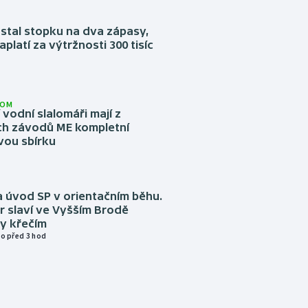
stal stopku na dva zápasy,
aplatí za výtržnosti 300 tisíc
LOM
í vodní slalomáři mají z
h závodů ME kompletní
vou sbírku
 úvod SP v orientačním běhu.
r slaví ve Vyšším Brodě
y křečím
o před 3 hod