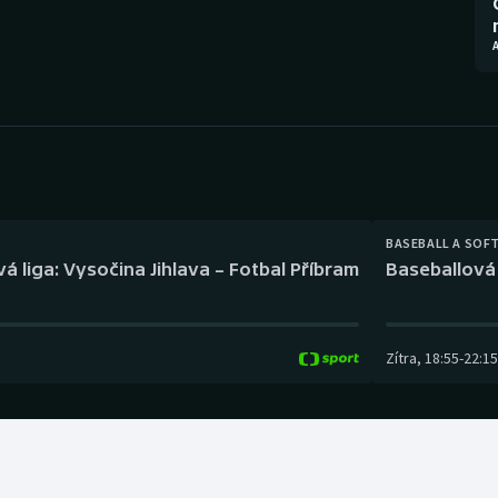
Moderní pětiboj
Triatlon
Motorsport
Veslování
Olympijské hry
Vodní slalom
Parasport
Volejbal
Plavání
Ostatní
BASEBALL A SOF
á liga: Vysočina Jihlava – Fotbal Příbram
Baseballová 
Plážový volejbal
Zítra
,
18:55
-
22:15