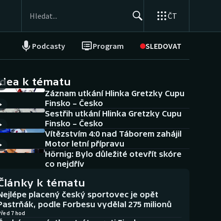
ČT
Podcasty
Program
SLEDOVAT
NEPŘEHLÉDNĚTE
Soutěže
idea k tématu
Záznam utkání Hlinka Gretzky Cupu
Historické návraty
Finsko – Česko
Sestřih utkání Hlinka Gretzky Cupu
Aplikace ČT sport
Finsko – Česko
Vítězstvím 4:0 nad Táborem zahájil
AZ kvíz
Motor letní přípravu
Hörnig: Bylo důležité otevřít skóre
co nejdřív
Články k tématu
Nejlépe placený český sportovec je opět
Pastrňák, podle Forbesu vydělal 275 milionů
Před 7 hod