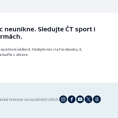
 neunikne. Sledujte ČT sport i
ormách.
 sportovní události. Sledujte nás i na Facebooku, X,
a buďte v obraze.
eská televize na sociálních sítích: