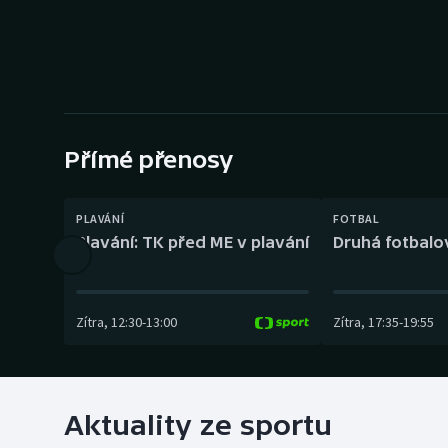
Curling
Dostihy
Florbal
Futsal
Přímé přenosy
Golf
PLAVÁNÍ
FOTBAL
Plavání: TK před ME v plavání
Druhá fotbalov
Gymnastika
Zítra
,
12:30
-
13:00
Zítra
,
17:35
-
19:55
Aktuality ze sportu