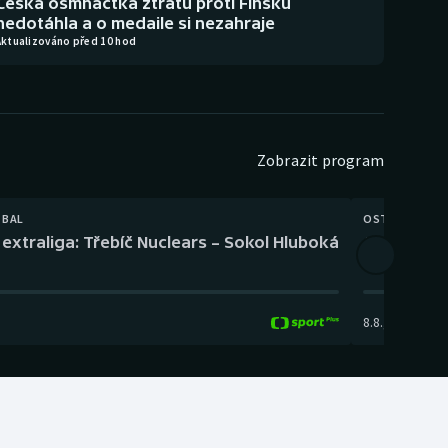
Česká osmnáctka ztrátu proti Finsku
nedotáhla a o medaile si nezahraje
Aktualizováno před 10 hod
Zobrazit program
TBAL
OSTATNÍ
extraliga: Třebíč Nuclears – Sokol Hluboká
Orientační
8.8.
,
14:00
-
17: