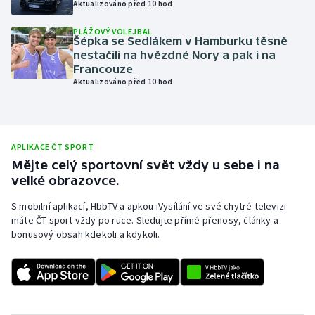
Aktualizováno před 10 hod
Olympijské hry
PLÁŽOVÝ VOLEJBAL
Šépka se Sedlákem v Hamburku těsně
Parasport
nestačili na hvězdné Nory a pak i na
Francouze
Aktualizováno před 10 hod
Plavání
Plážový volejbal
APLIKACE ČT SPORT
Ragby
Mějte celý sportovní svět vždy u sebe i na
velké obrazovce.
Rychlobruslení
S mobilní aplikací, HbbTV a apkou iVysílání ve své chytré televizi
máte ČT sport vždy po ruce. Sledujte přímé přenosy, články a
Rychlostní kanoistika
bonusový obsah kdekoli a kdykoli.
Short track
Sportovní střelba