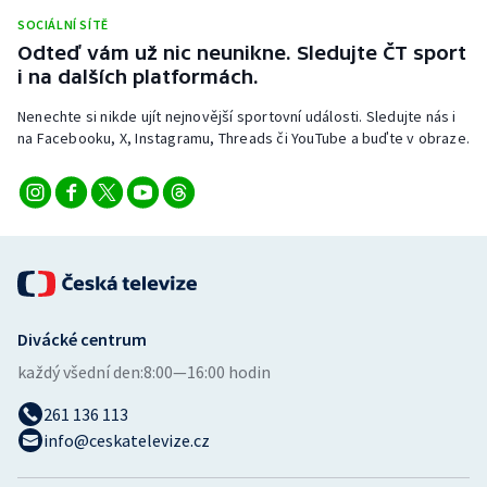
Stolní tenis
SOCIÁLNÍ SÍTĚ
Odteď vám už nic neunikne. Sledujte ČT sport
Triatlon
i na dalších platformách.
Nenechte si nikde ujít nejnovější sportovní události. Sledujte nás i
Veslování
na Facebooku, X, Instagramu, Threads či YouTube a buďte v obraze.
Vodní slalom
Volejbal
Ostatní
Divácké centrum
každý všední den:
8:00—16:00 hodin
261 136 113
info@ceskatelevize.cz