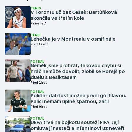
TENIS
V Torontu už bez Češek: Bartůňková
Gymnastika
skončila ve třetím kole
Právě teď
Házená
TENIS
Lehečka je v Montrealu v osmifinále
Jezdectví
Před 17 min
Judo
FOTBAL
Neměli jsme prohrát, takovou chybu si
Krasobruslení
hráč nemůže dovolit, zlobil se Horejš po
duelu s Besiktasem
Před 2 hod
Lezení
FOTBAL
Polidar dal dost možná první gól hlavou.
Lyže a snowboard
Palici nemám úplně špatnou, zářil
Před 9 hod
Moderní pětiboj
FOTBAL
UEFA trvá na bojkotu soutěží FIFA. Její
Motorsport
omluva jí nestačí a Infantinovi už nevěří