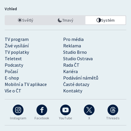
Vzhled
Světlý
Tmavý
Systém
TV program
Pro média
Živé vysílání
Reklama
TV poplatky
Studio Brno
Teletext
Studio Ostrava
Podcasty
Rada ČT
Počasí
Kariéra
E-shop
Podávání námětů
Mobilní a TV aplikace
Časté dotazy
Vše o ČT
Kontakty
Instagram
Facebook
YouTube
X
Threads