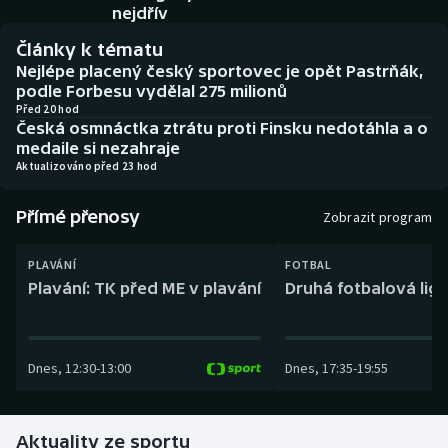
Baseball a softbal
Soutěže
nejdřív
Články k tématu
Basketbal
Historické návraty
Nejlépe placený český sportovec je opět Pastrňák,
podle Forbesu vydělal 275 milionů
Biatlon
Aplikace ČT sport
Před 20 hod
Česká osmnáctka ztrátu proti Finsku nedotáhla a o
medaile si nezahraje
Boby a skeleton
AZ kvíz
Aktualizováno před 23 hod
Box
Přímé přenosy
Zobrazit program
Curling
PLAVÁNÍ
FOTBAL
Plavání: TK před ME v plavání
Druhá fotbalová liga
Dostihy
Florbal
Dnes
,
12:30
-
13:00
Dnes
,
17:35
-
19:55
Futsal
Aktuality ze sportu
Golf