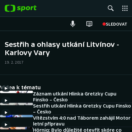
POPULÁRNÍ
SLEDOVAT
Fotbal
Sestřih a ohlasy utkání Litvínov -
Karlovy Vary
Hokej
19. 2. 2017
Tenis
Atletika
Videa k tématu
Cyklistika
Záznam utkání Hlinka Gretzky Cupu
Finsko – Česko
Sestřih utkání Hlinka Gretzky Cupu Finsko
DALŠÍ SPORTY
– Česko
Vítězstvím 4:0 nad Táborem zahájil Motor
Americký fotbal
NEPŘEHLÉDNĚTE
letní přípravu
Hörnig: Bylo důležité otevřít skóre co