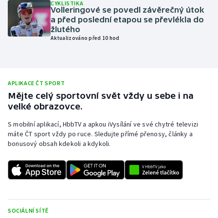
CYKLISTIKA
Volleringové se povedl závěrečný útok
Olympijské hry
a před poslední etapou se převlékla do
žlutého
Parasport
Aktualizováno před 10 hod
Plavání
APLIKACE ČT SPORT
Plážový volejbal
Mějte celý sportovní svět vždy u sebe i na
velké obrazovce.
Ragby
S mobilní aplikací, HbbTV a apkou iVysílání ve své chytré televizi
Rychlobruslení
máte ČT sport vždy po ruce. Sledujte přímé přenosy, články a
bonusový obsah kdekoli a kdykoli.
Rychlostní kanoistika
Short track
Sportovní střelba
SOCIÁLNÍ SÍTĚ