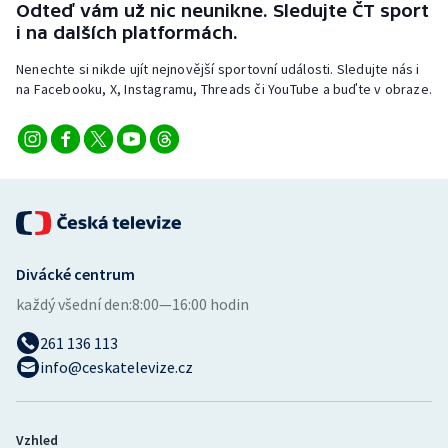
Odteď vám už nic neunikne. Sledujte ČT sport
Stolní tenis
i na dalších platformách.
Triatlon
Nenechte si nikde ujít nejnovější sportovní události. Sledujte nás i
na Facebooku, X, Instagramu, Threads či YouTube a buďte v obraze.
Veslování
Vodní slalom
Volejbal
Ostatní
Divácké centrum
každý všední den:
8:00—16:00 hodin
261 136 113
info@ceskatelevize.cz
Vzhled