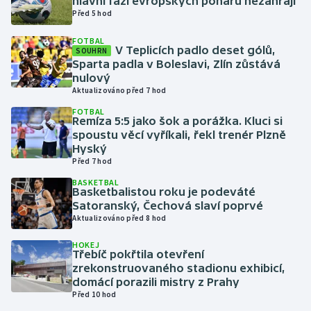
hlavní fázi evropských pohárů nezahrají
Před 5 hod
Gymnastika
FOTBAL
V Teplicích padlo deset gólů,
SOUHRN
Sparta padla v Boleslavi, Zlín zůstává
Házená
nulový
Aktualizováno před 7 hod
Jezdectví
FOTBAL
Remíza 5:5 jako šok a porážka. Kluci si
Judo
spoustu věcí vyříkali, řekl trenér Plzně
Hyský
Před 7 hod
Krasobruslení
BASKETBAL
Basketbalistou roku je podeváté
Lezení
Satoranský, Čechová slaví poprvé
Aktualizováno před 8 hod
Lyže a snowboard
HOKEJ
Třebíč pokřtila otevření
Moderní pětiboj
zrekonstruovaného stadionu exhibicí,
domácí porazili mistry z Prahy
Před 10 hod
Motorsport