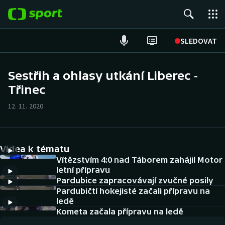
POPULÁRNÍ
SLEDOVAT
Fotbal
Sestřih a ohlasy utkání Liberec -
Třinec
Hokej
12. 11. 2020
Tenis
Atletika
Videa k tématu
Cyklistika
Vítězstvím 4:0 nad Táborem zahájil Motor
letní přípravu
Pardubice zapracovávají zvučné posily
DALŠÍ SPORTY
Pardubičtí hokejisté začali přípravu na
ledě
Americký fotbal
NEPŘEHLÉDNĚTE
Kometa začala přípravu na ledě