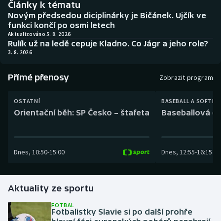
Články k tématu
Baseball a softbal
Soutěže
Novým předsedou diciplinárky je Bičánek. Ujčík ve
funkci končí po osmi letech
Basketbal
Historické návraty
Aktualizováno 5. 8. 2026
Rulík už na ledě cepuje Kladno. Co Jágr a jeho role?
3. 8. 2026
Biatlon
Aplikace ČT sport
Přímé přenosy
Boby a skeleton
AZ kvíz
Zobrazit program
Box
OSTATNÍ
BASEBALL A SOFTBA
Orientační běh: SP Česko – štafeta
Baseballová ex
Curling
Dostihy
Dnes
,
10:50
-
15:00
Dnes
,
12:55
-
16:15
Florbal
Aktuality ze sportu
Futsal
FOTBAL
Fotbalistky Slavie si po další prohře
Golf