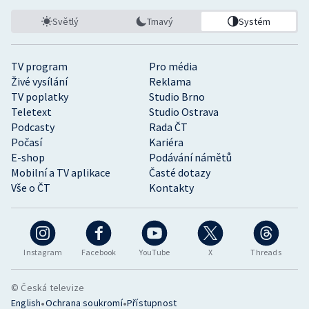
Světlý
Tmavý
Systém
TV program
Pro média
Živé vysílání
Reklama
TV poplatky
Studio Brno
Teletext
Studio Ostrava
Podcasty
Rada ČT
Počasí
Kariéra
E-shop
Podávání námětů
Mobilní a TV aplikace
Časté dotazy
Vše o ČT
Kontakty
Instagram
Facebook
YouTube
X
Threads
© Česká televize
•
•
English
Ochrana soukromí
Přístupnost