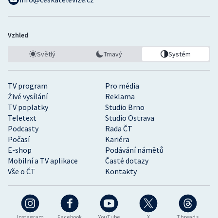
Vzhled
Světlý
Tmavý
Systém
TV program
Pro média
Živé vysílání
Reklama
TV poplatky
Studio Brno
Teletext
Studio Ostrava
Podcasty
Rada ČT
Počasí
Kariéra
E-shop
Podávání námětů
Mobilní a TV aplikace
Časté dotazy
Vše o ČT
Kontakty
Instagram
Facebook
YouTube
X
Threads