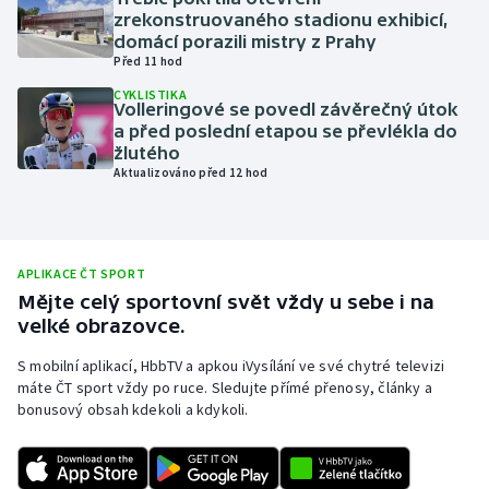
zrekonstruovaného stadionu exhibicí,
Olympijské hry
domácí porazili mistry z Prahy
Před 11 hod
Parasport
CYKLISTIKA
Volleringové se povedl závěrečný útok
a před poslední etapou se převlékla do
Plavání
žlutého
Aktualizováno před 12 hod
Plážový volejbal
Ragby
APLIKACE ČT SPORT
Rychlobruslení
Mějte celý sportovní svět vždy u sebe i na
velké obrazovce.
Rychlostní kanoistika
S mobilní aplikací, HbbTV a apkou iVysílání ve své chytré televizi
máte ČT sport vždy po ruce. Sledujte přímé přenosy, články a
Short track
bonusový obsah kdekoli a kdykoli.
Sportovní střelba