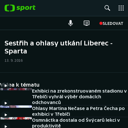
POPULÁRNÍ
SLEDOVAT
Fotbal
Sestřih a ohlasy utkání Liberec -
Sparta
Hokej
13. 9. 2016
Tenis
Atletika
Videa k tématu
Cyklistika
Exhibici na zrekonstruovaném stadionu v
Třebíči vyhrál výběr domácích
odchovanců
DALŠÍ SPORTY
Ohlasy Martina Nečase a Petra Čecha po
exhibici v Třebíči
Americký fotbal
NEPŘEHLÉDNĚTE
Osmnáctka dostala od Švýcarů lekci v
produktivitě