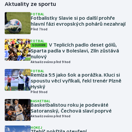
Aktuality ze sportu
Gymnastika
FOTBAL
Fotbalistky Slavie si po další prohře
hlavní fázi evropských pohárů nezahrají
Házená
Před 7 hod
FOTBAL
Jezdectví
V Teplicích padlo deset gólů,
SOUHRN
Sparta padla v Boleslavi, Zlín zůstává
Judo
nulový
Aktualizováno před 9 hod
Krasobruslení
FOTBAL
Remíza 5:5 jako šok a porážka. Kluci si
spoustu věcí vyříkali, řekl trenér Plzně
Lezení
Hyský
Před 9 hod
Lyže a snowboard
BASKETBAL
Basketbalistou roku je podeváté
Satoranský, Čechová slaví poprvé
Moderní pětiboj
Aktualizováno před 9 hod
Motorsport
HOKEJ
Třebíč pokřtila otevření