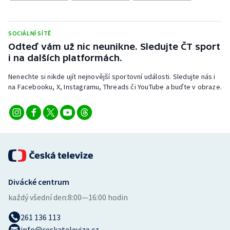
Stolní tenis
Triatlon
SOCIÁLNÍ SÍTĚ
Odteď vám už nic neunikne. Sledujte ČT sport
Veslování
i na dalších platformách.
Nenechte si nikde ujít nejnovější sportovní události. Sledujte nás i
Vodní slalom
na Facebooku, X, Instagramu, Threads či YouTube a buďte v obraze.
Volejbal
Ostatní
Divácké centrum
každý všední den:
8:00—16:00 hodin
261 136 113
info@ceskatelevize.cz