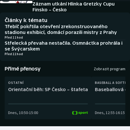
Baseball a softbal
Soutěže
Záznam utkání Hlinka Gretzky Cupu
Finsko – Česko
Basketbal
Historické návraty
Články k tématu
Třebíč pokřtila otevření zrekonstruovaného
Biatlon
Aplikace ČT sport
stadionu exhibicí, domácí porazili mistry z Prahy
Před 11 hod
Střelecká převaha nestačila. Osmnáctka prohrála i
Boby a skeleton
AZ kvíz
se Švýcarskem
Před 22 hod
Box
Přímé přenosy
Zobrazit program
Curling
OSTATNÍ
BASEBALL A SOFTBA
Dostihy
Orientační běh: SP Česko – štafeta
Baseballová ex
Florbal
Dnes
,
10:50
-
15:00
Dnes
,
12:55
-
16:15
Futsal
Golf