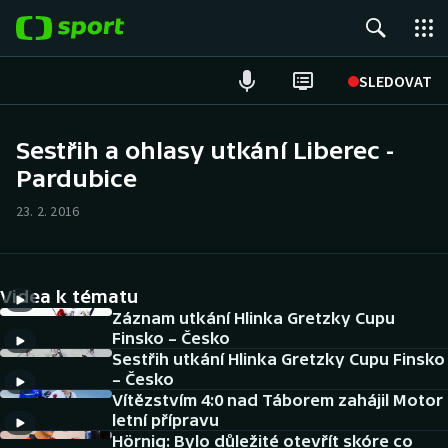
POPULÁRNÍ
SLEDOVAT
Fotbal
Sestřih a ohlasy utkání Liberec -
Pardubice
Hokej
23. 2. 2016
Tenis
Atletika
Videa k tématu
Cyklistika
Záznam utkání Hlinka Gretzky Cupu
Finsko – Česko
Sestřih utkání Hlinka Gretzky Cupu Finsko
DALŠÍ SPORTY
– Česko
Vítězstvím 4:0 nad Táborem zahájil Motor
Americký fotbal
NEPŘEHLÉDNĚTE
letní přípravu
Hörnig: Bylo důležité otevřít skóre co