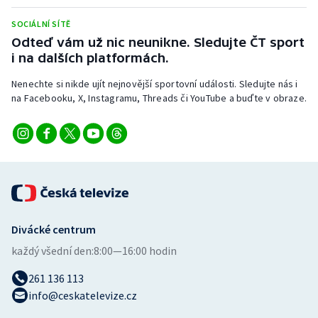
Stolní tenis
SOCIÁLNÍ SÍTĚ
Odteď vám už nic neunikne. Sledujte ČT sport
Triatlon
i na dalších platformách.
Veslování
Nenechte si nikde ujít nejnovější sportovní události. Sledujte nás i
na Facebooku, X, Instagramu, Threads či YouTube a buďte v obraze.
Vodní slalom
Volejbal
Ostatní
Divácké centrum
každý všední den:
8:00—16:00 hodin
261 136 113
info@ceskatelevize.cz