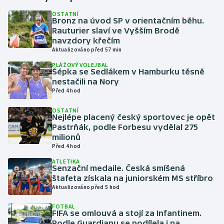
OSTATNÍ
Bronz na úvod SP v orientačním běhu.
Gymnastika
Rauturier slaví ve Vyšším Brodě
navzdory křečím
Házená
Aktualizováno před 57 min
PLÁŽOVÝ VOLEJBAL
Jezdectví
Šépka se Sedlákem v Hamburku těsně
nestačili na Nory
Před 4 hod
Judo
OSTATNÍ
Nejlépe placený český sportovec je opět
Krasobruslení
Pastrňák, podle Forbesu vydělal 275
milionů
Lezení
Před 4 hod
ATLETIKA
Lyže a snowboard
Senzační medaile. Česká smíšená
štafeta získala na juniorském MS stříbro
Aktualizováno před 5 hod
Moderní pětiboj
FOTBAL
FIFA se omlouvá a stojí za Infantinem.
Motorsport
Podle Guardianu se podílela i na