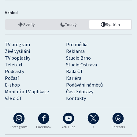
Vzhled
Světlý
Tmavý
Systém
TV program
Pro média
Živé vysílání
Reklama
TV poplatky
Studio Brno
Teletext
Studio Ostrava
Podcasty
Rada ČT
Počasí
Kariéra
E-shop
Podávání námětů
Mobilní a TV aplikace
Časté dotazy
Vše o ČT
Kontakty
Instagram
Facebook
YouTube
X
Threads