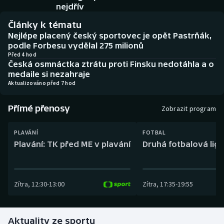
Baseball a softbal
Soutěže
nejdřív
Články k tématu
Basketbal
Historické návraty
Nejlépe placený český sportovec je opět Pastrňák,
podle Forbesu vydělal 275 milionů
Biatlon
Aplikace ČT sport
Před 4 hod
Česká osmnáctka ztrátu proti Finsku nedotáhla a o
medaile si nezahraje
Boby a skeleton
AZ kvíz
Aktualizováno před 7 hod
Box
Přímé přenosy
Zobrazit program
Curling
PLAVÁNÍ
FOTBAL
Plavání: TK před ME v plavání
Druhá fotbalová liga
Dostihy
Florbal
Zítra
,
12:30
-
13:00
Zítra
,
17:35
-
19:55
Futsal
Aktuality ze sportu
Golf