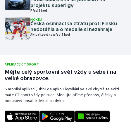
projektu superligy
Olympijské hry
Před 6 hod
HOKEJ
Parasport
Česká osmnáctka ztrátu proti Finsku
nedotáhla a o medaile si nezahraje
Aktualizováno před 7 hod
Plavání
Plážový volejbal
Ragby
APLIKACE ČT SPORT
Mějte celý sportovní svět vždy u sebe i na
velké obrazovce.
Rychlobruslení
S mobilní aplikací, HbbTV a apkou iVysílání ve své chytré televizi
Rychlostní kanoistika
máte ČT sport vždy po ruce. Sledujte přímé přenosy, články a
bonusový obsah kdekoli a kdykoli.
Short track
Sportovní střelba