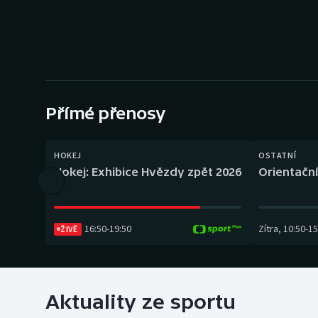
Curling
Dostihy
Florbal
Futsal
Přímé přenosy
Golf
HOKEJ
OSTATNÍ
Hokej: Exhibice Hvězdy zpět 2026
Orientační
Gymnastika
16:50
-
19:50
Zítra
,
10:50
-
15
ŽIVĚ
Aktuality ze sportu