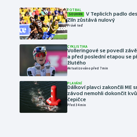
FOTBAL
V Teplicích padlo de
SOUHRN
Zlín zůstává nulový
Právě teď
CYKLISTIKA
Volleringové se povedl záv
a před poslední etapou se p
žlutého
Aktualizováno před 7 min
PLAVÁNÍ
Dálkoví plavci zakončili ME 
závod nemohli dokončit kvů
čepičce
Před 34 min