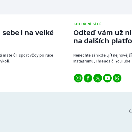
SOCIÁLNÍ SÍTĚ
 sebe i na velké
Odteď vám už nic
na dalších platf
izi máte ČT sport vždy po ruce.
Nenechte si nikde ujít nejnovější
ykoli.
Instagramu, Threads či YouTube 
Č