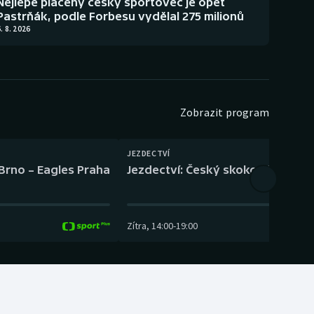
Nejlépe placený český sportovec je opět
Pastrňák, podle Forbesu vydělal 275 milionů
. 8. 2026
Zobrazit program
JEZDECTVÍ
 Brno – Eagles Praha
Jezdectví: Český skokový pohár –
Zítra
,
14:00
-
19:00