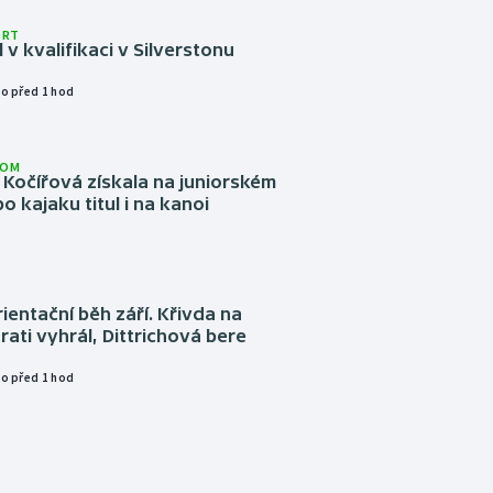
ORT
l v kvalifikaci v Silverstonu
o před 1 hod
LOM
Kočířová získala na juniorském
o kajaku titul i na kanoi
ientační běh září. Křivda na
trati vyhrál, Dittrichová bere
o před 1 hod