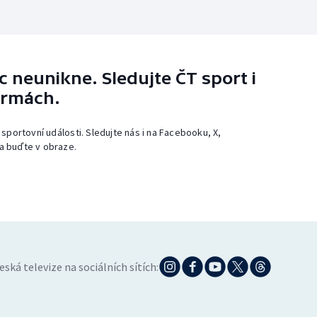
 neunikne. Sledujte ČT sport i
ormách.
 sportovní události. Sledujte nás i na Facebooku, X,
a buďte v obraze.
eská televize na sociálních sítích: