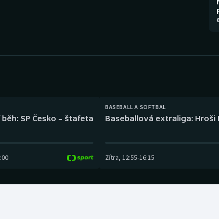
Moderní pětiboj
Triatlon
6
Motorsport
Veslování
Olympijské hry
Vodní slalom
Parasport
Volejbal
Plavání
Ostatní
BASEBALL A SOFTBAL
 běh: SP Česko – štafeta
Baseballová extraliga: Hroši
Plážový volejbal
:00
Zítra
,
12:55
-
16:15