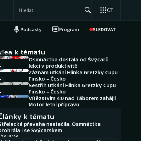
ČT
Podcasty
Program
SLEDOVAT
NEPŘEHLÉDNĚTE
Soutěže
idea k tématu
Osmnáctka dostala od Švýcarů
Historické návraty
lekci v produktivitě
Záznam utkání Hlinka Gretzky Cupu
Aplikace ČT sport
Finsko – Česko
Sestřih utkání Hlinka Gretzky Cupu
AZ kvíz
Finsko – Česko
Vítězstvím 4:0 nad Táborem zahájil
Motor letní přípravu
Články k tématu
Střelecká převaha nestačila. Osmnáctka
prohrála i se Švýcarskem
Před 10 hod