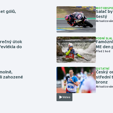
MOTORSP
set gólů,
Salač by
šestý
Aktualizován
VODNÍ SLA
ěrečný útok
Famózní 
řevlékla do
ME den p
Před 1 hod
OSTATNÍ
smolně,
Český or
li zahozené
střední 
bronz
Aktualizován
Video