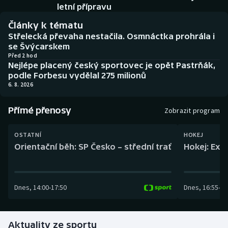
Baseball a softbal
Soutěže
letní přípravu
Články k tématu
Basketbal
Historické návraty
Střelecká převaha nestačila. Osmnáctka prohrála i
se Švýcarskem
Biatlon
Aplikace ČT sport
Před 2 hod
Nejlépe placený český sportovec je opět Pastrňák,
podle Forbesu vydělal 275 milionů
Boby a skeleton
AZ kvíz
6. 8. 2026
Box
Přímé přenosy
Zobrazit program
Curling
OSTATNÍ
HOKEJ
Orientační běh: SP Česko – střední trať
Hokej: Exh
Dostihy
Florbal
Dnes
,
14:00
-
17:50
Dnes
,
16:55
-
19
Futsal
Aktuality ze sportu
Golf