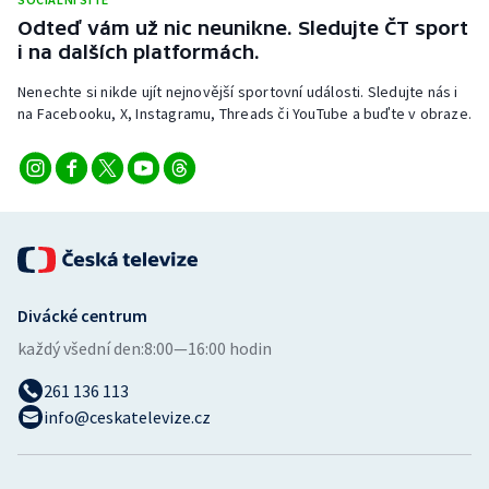
Stolní tenis
Odteď vám už nic neunikne. Sledujte ČT sport
i na dalších platformách.
Triatlon
Nenechte si nikde ujít nejnovější sportovní události. Sledujte nás i
na Facebooku, X, Instagramu, Threads či YouTube a buďte v obraze.
Veslování
Vodní slalom
Volejbal
Ostatní
Divácké centrum
každý všední den:
8:00—16:00 hodin
261 136 113
info@ceskatelevize.cz