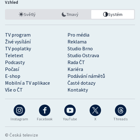
Vzhled
Světlý
Tmavý
Systém
TV program
Pro média
Živé vysílání
Reklama
TV poplatky
Studio Brno
Teletext
Studio Ostrava
Podcasty
Rada ČT
Počasí
Kariéra
E-shop
Podávání námětů
Mobilní a TV aplikace
Časté dotazy
Vše o ČT
Kontakty
Instagram
Facebook
YouTube
X
Threads
© Česká televize