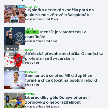
ATLETIKA
Stýplařka Berková skončila pátá na
Gymnastika
juniorském světovém šampionátu
Aktualizováno před 45 min
Házená
TENIS
Menšík je v Montrealu v
SESTŘIH
Jezdectví
osmifinále
Aktualizováno před 2 hod
Judo
Video
HOKEJ
Střelecká převaha nestačila. Osmnáctka
Krasobruslení
prohrála i se Švýcarskem
Před 2 hod
Lezení
Video
PLAVÁNÍ
Seemanová se před ME cítí zpět ve
Lyže a snowboard
formě a chce útočit na osobní rekord
Před 5 hod
Moderní pětiboj
FOTBAL
Liberec díky gólu Dulaye připravil
Zbrojovku o neporazitelnost
Motorsport
Aktualizováno před 11 hod