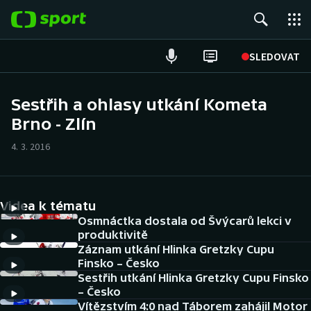
POPULÁRNÍ
SLEDOVAT
Fotbal
Sestřih a ohlasy utkání Kometa
Brno - Zlín
Hokej
4. 3. 2016
Tenis
Atletika
Videa k tématu
Cyklistika
Osmnáctka dostala od Švýcarů lekci v
produktivitě
Záznam utkání Hlinka Gretzky Cupu
DALŠÍ SPORTY
Finsko – Česko
Sestřih utkání Hlinka Gretzky Cupu Finsko
Americký fotbal
NEPŘEHLÉDNĚTE
– Česko
Vítězstvím 4:0 nad Táborem zahájil Motor