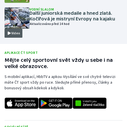
Olympijské hry
VODNÍ SLALOM
Další juniorská medaile a hned zlatá.
Kočířová je mistryní Evropy na kajaku
Parasport
Aktualizováno před 14 hod
Video
Plavání
Plážový volejbal
APLIKACE ČT SPORT
Mějte celý sportovní svět vždy u sebe i na
Ragby
velké obrazovce.
Rychlobruslení
S mobilní aplikací, HbbTV a apkou iVysílání ve své chytré televizi
máte ČT sport vždy po ruce. Sledujte přímé přenosy, články a
bonusový obsah kdekoli a kdykoli.
Rychlostní kanoistika
Short track
Sportovní střelba
SOCIÁLNÍ SÍTĚ