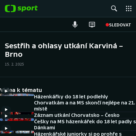
POPULÁRNÍ
SLEDOVAT
Fotbal
Sestřih a ohlasy utkání Karviná –
Brno
Hokej
15. 2. 2025
Tenis
Atletika
Videa k tématu
Cyklistika
Házenkářky do 18 let podlehly
Chorvatkám a na MS skončí nejlépe na 21.
místě
DALŠÍ SPORTY
Záznam utkání Chorvatsko – Česko
Češky na MS házenkářek do 18 let padly s
Americký fotbal
NEPŘEHLÉDNĚTE
Dánkami
Házenkářské juniorky si po prohře s