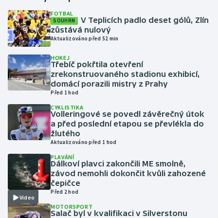
FOTBAL
V Teplicích padlo deset gólů, Zlín
SOUHRN
Gymnastika
zůstává nulový
Aktualizováno před 52 min
Házená
HOKEJ
Třebíč pokřtila otevření
Jezdectví
zrekonstruovaného stadionu exhibicí,
domácí porazili mistry z Prahy
Judo
Před 1 hod
CYKLISTIKA
Volleringové se povedl závěrečný útok
Krasobruslení
a před poslední etapou se převlékla do
žlutého
Lezení
Aktualizováno před 1 hod
PLAVÁNÍ
Lyže a snowboard
Dálkoví plavci zakončili ME smolně,
závod nemohli dokončit kvůli zahozené
čepičce
Moderní pětiboj
Před 2 hod
Video
MOTORSPORT
Motorsport
Salač byl v kvalifikaci v Silverstonu