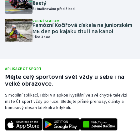
šestý
Olympijské hry
Aktualizováno před 3 hod
VODNÍ SLALOM
Parasport
Famózní Kočířová získala na juniorském
ME den po kajaku titul i na kanoi
Před 3 hod
Plavání
Plážový volejbal
Ragby
APLIKACE ČT SPORT
Mějte celý sportovní svět vždy u sebe i na
velké obrazovce.
Rychlobruslení
S mobilní aplikací, HbbTV a apkou iVysílání ve své chytré televizi
Rychlostní kanoistika
máte ČT sport vždy po ruce. Sledujte přímé přenosy, články a
bonusový obsah kdekoli a kdykoli.
Short track
Sportovní střelba