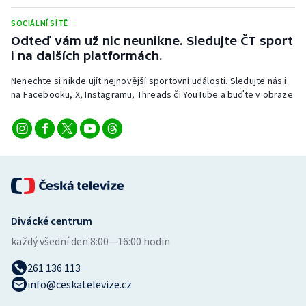
Stolní tenis
SOCIÁLNÍ SÍTĚ
Odteď vám už nic neunikne. Sledujte ČT sport
Triatlon
i na dalších platformách.
Veslování
Nenechte si nikde ujít nejnovější sportovní události. Sledujte nás i
na Facebooku, X, Instagramu, Threads či YouTube a buďte v obraze.
Vodní slalom
Volejbal
Ostatní
Divácké centrum
každý všední den:
8:00—16:00 hodin
261 136 113
info@ceskatelevize.cz