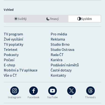
Vzhled
Světlý
Tmavý
Systém
TV program
Pro média
Živé vysílání
Reklama
TV poplatky
Studio Brno
Teletext
Studio Ostrava
Podcasty
Rada ČT
Počasí
Kariéra
E-shop
Podávání námětů
Mobilní a TV aplikace
Časté dotazy
Vše o ČT
Kontakty
Instagram
Facebook
YouTube
X
Threads