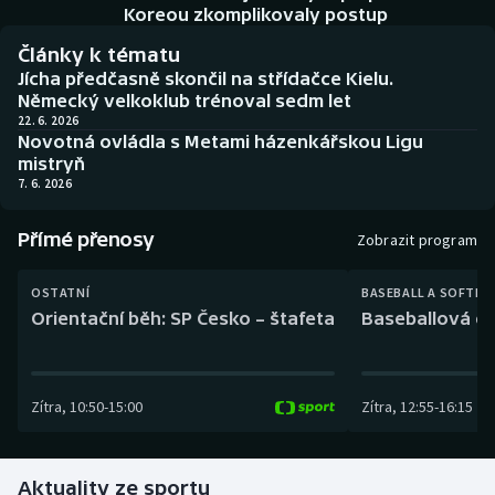
Baseball a softbal
Soutěže
Koreou zkomplikovaly postup
Články k tématu
Basketbal
Historické návraty
Jícha předčasně skončil na střídačce Kielu.
Německý velkoklub trénoval sedm let
Biatlon
Aplikace ČT sport
22. 6. 2026
Novotná ovládla s Metami házenkářskou Ligu
mistryň
Boby a skeleton
AZ kvíz
7. 6. 2026
Box
Přímé přenosy
Zobrazit program
Curling
OSTATNÍ
BASEBALL A SOFTBA
Orientační běh: SP Česko – štafeta
Baseballová ex
Dostihy
Florbal
Zítra
,
10:50
-
15:00
Zítra
,
12:55
-
16:15
Futsal
Aktuality ze sportu
Golf