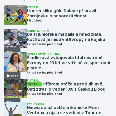
FOTBAL
Liberec díky gólu Dulaye připravil
Gymnastika
Zbrojovku o neporazitelnost
Před 1 hod
Házená
VODNÍ SLALOM
Další juniorská medaile a hned zlatá.
Jezdectví
Kočířová je mistryní Evropy na kajaku
Aktualizováno před 1 hod
Judo
Video
SPORTOVNÍ STŘELBA
Šindlerová vybojovala titul mistryně
Krasobruslení
Evropy do 23 let ve střelbě ze sportovní
pistole
Aktualizováno před 2 hod
Lezení
Video
FOTBAL
Příbram otáčela proti Jihlavě,
SESTŘIH
Lyže a snowboard
Ústí ztratilo vedení 3:0 s Českou Lípou
Aktualizováno před 2 hod
Moderní pětiboj
Video
CYKLISTIKA
Niewiadomá ovládla ikonické Mont
Motorsport
Ventoux a ujala se vedení v Tour de