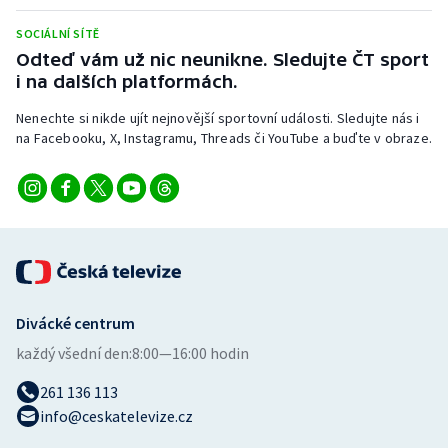
Stolní tenis
SOCIÁLNÍ SÍTĚ
Odteď vám už nic neunikne. Sledujte ČT sport
Triatlon
i na dalších platformách.
Veslování
Nenechte si nikde ujít nejnovější sportovní události. Sledujte nás i
na Facebooku, X, Instagramu, Threads či YouTube a buďte v obraze.
Vodní slalom
Volejbal
Ostatní
Divácké centrum
každý všední den:
8:00—16:00 hodin
261 136 113
info@ceskatelevize.cz