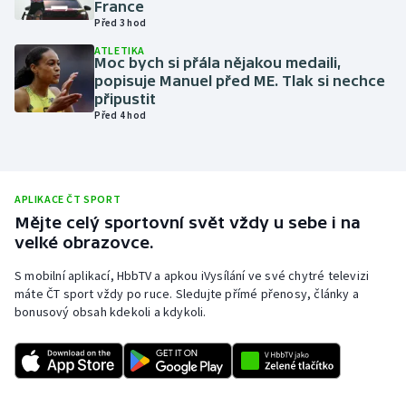
France
Před 3 hod
Olympijské hry
ATLETIKA
Moc bych si přála nějakou medaili,
Parasport
popisuje Manuel před ME. Tlak si nechce
připustit
Plavání
Před 4 hod
Plážový volejbal
Ragby
APLIKACE ČT SPORT
Mějte celý sportovní svět vždy u sebe i na
velké obrazovce.
Rychlobruslení
S mobilní aplikací, HbbTV a apkou iVysílání ve své chytré televizi
Rychlostní kanoistika
máte ČT sport vždy po ruce. Sledujte přímé přenosy, články a
bonusový obsah kdekoli a kdykoli.
Short track
Sportovní střelba