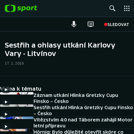
POPULÁRNÍ
SLEDOVAT
Fotbal
Sestřih a ohlasy utkání Karlovy
Vary - Litvínov
Hokej
17. 1. 2016
Tenis
Atletika
Videa k tématu
Cyklistika
Záznam utkání Hlinka Gretzky Cupu
Finsko – Česko
Sestřih utkání Hlinka Gretzky Cupu Finsko
DALŠÍ SPORTY
– Česko
Vítězstvím 4:0 nad Táborem zahájil Motor
Americký fotbal
NEPŘEHLÉDNĚTE
letní přípravu
Hörnig: Bylo důležité otevřít skóre co