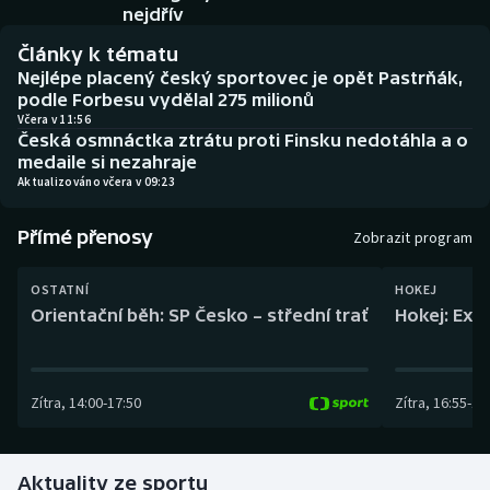
Baseball a softbal
Soutěže
nejdřív
Články k tématu
Basketbal
Historické návraty
Nejlépe placený český sportovec je opět Pastrňák,
podle Forbesu vydělal 275 milionů
Biatlon
Aplikace ČT sport
Včera v 11:56
Česká osmnáctka ztrátu proti Finsku nedotáhla a o
medaile si nezahraje
Boby a skeleton
AZ kvíz
Aktualizováno včera v 09:23
Box
Přímé přenosy
Zobrazit program
Curling
OSTATNÍ
HOKEJ
Orientační běh: SP Česko – střední trať
Hokej: Exh
Dostihy
Florbal
Zítra
,
14:00
-
17:50
Zítra
,
16:55
-
19
Futsal
Aktuality ze sportu
Golf