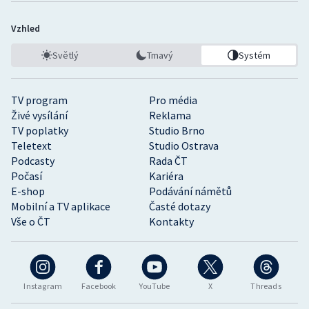
Vzhled
Světlý
Tmavý
Systém
TV program
Pro média
Živé vysílání
Reklama
TV poplatky
Studio Brno
Teletext
Studio Ostrava
Podcasty
Rada ČT
Počasí
Kariéra
E-shop
Podávání námětů
Mobilní a TV aplikace
Časté dotazy
Vše o ČT
Kontakty
Instagram
Facebook
YouTube
X
Threads