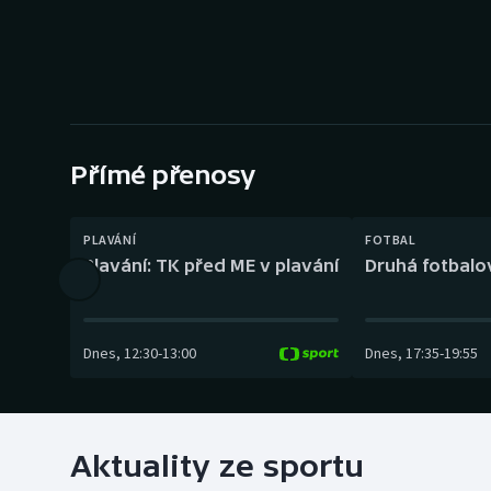
Curling
Dostihy
Florbal
Futsal
Přímé přenosy
Golf
PLAVÁNÍ
FOTBAL
Plavání: TK před ME v plavání
Druhá fotbalov
Gymnastika
Dnes
,
12:30
-
13:00
Dnes
,
17:35
-
19:55
Aktuality ze sportu