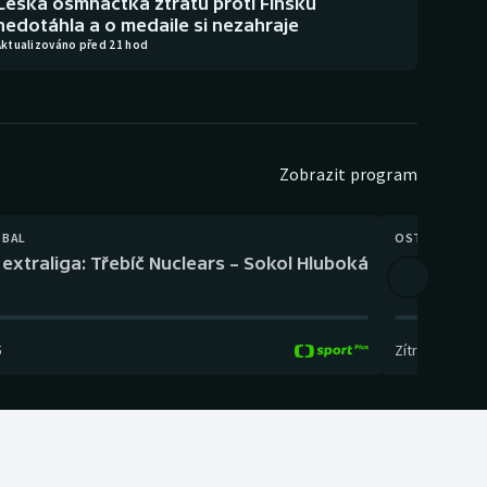
Česká osmnáctka ztrátu proti Finsku
nedotáhla a o medaile si nezahraje
Aktualizováno před 21 hod
Zobrazit program
TBAL
OSTATNÍ
extraliga: Třebíč Nuclears – Sokol Hluboká
Orientační
5
Zítra
,
14:00
-
17