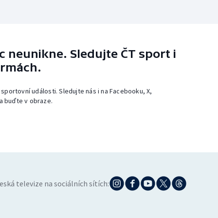
 neunikne. Sledujte ČT sport i
ormách.
 sportovní události. Sledujte nás i na Facebooku, X,
a buďte v obraze.
eská televize na sociálních sítích: