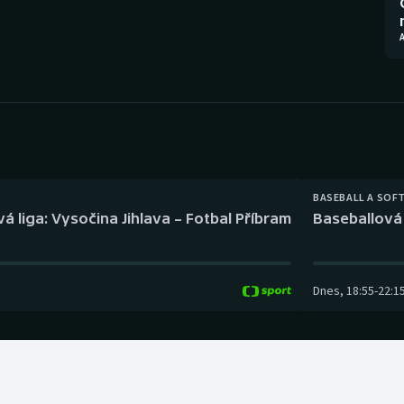
Moderní pětiboj
Triatlon
Motorsport
Veslování
Olympijské hry
Vodní slalom
Parasport
Volejbal
Plavání
Ostatní
BASEBALL A SOF
á liga: Vysočina Jihlava – Fotbal Příbram
Baseballová 
Plážový volejbal
Dnes
,
18:55
-
22:1