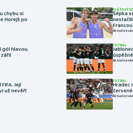
PLÁŽOVÝ V
u chybu si
Šépka s
se Horejš po
nestačil
Francou
Aktualizován
FOTBAL
 gól hlavou.
Jablonec
zářil
úspěšně 
Aktualizován
FOTBAL
FIFA. Její
Hradec n
vi už nevěří
červené
Aktualizován