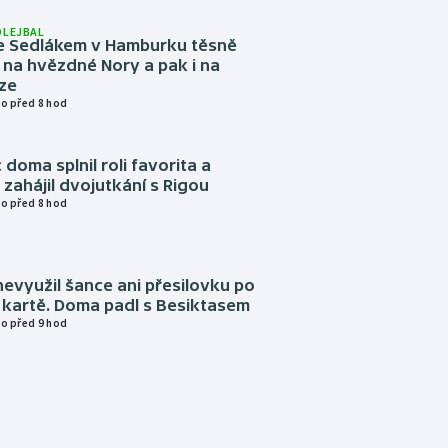
OLEJBAL
e Sedlákem v Hamburku těsně
i na hvězdné Nory a pak i na
ze
o před 8 hod
 doma splnil roli favorita a
zahájil dvojutkání s Rigou
o před 8 hod
evyužil šance ani přesilovku po
 kartě. Doma padl s Besiktasem
o před 9 hod