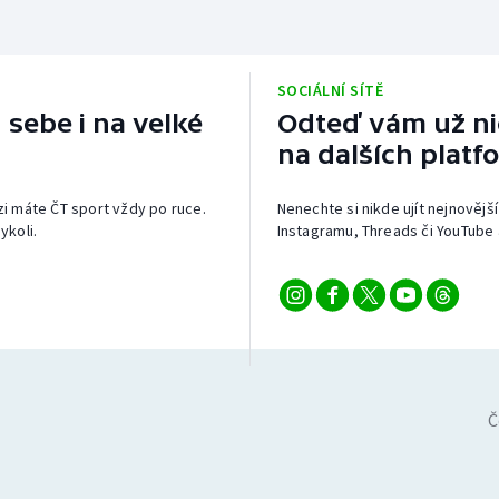
SOCIÁLNÍ SÍTĚ
 sebe i na velké
Odteď vám už nic
na dalších platf
izi máte ČT sport vždy po ruce.
Nenechte si nikde ujít nejnovější
ykoli.
Instagramu, Threads či YouTube 
Č