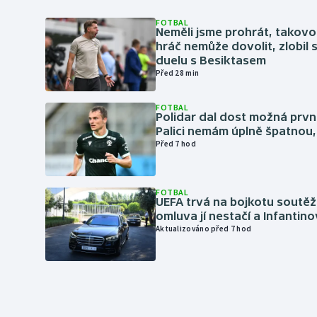
FOTBAL
Neměli jsme prohrát, takovo
hráč nemůže dovolit, zlobil 
duelu s Besiktasem
Před 28 min
FOTBAL
Polidar dal dost možná první
Palici nemám úplně špatnou, 
Před 7 hod
FOTBAL
UEFA trvá na bojkotu soutěží 
omluva jí nestačí a Infantino
Aktualizováno před 7 hod